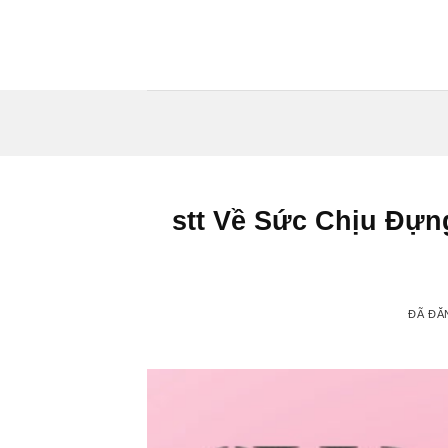
Chuyển
đến
nội
dung
stt Về Sức Chịu Đựn
ĐÃ ĐĂ