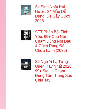
Stt Sinh Nhật Hài
30
Hước: 24 Mẫu Dễ
Th4
Dùng, Dễ Gây Cười
2026
STT Phản Bội Tình
30
Yêu: 99+ Câu Nói
Th4
Chạm Đúng Nỗi Đau
& Cách Dùng Để
Chữa Lành (2026)
Stt Người Lạ Từng
30
Quen Hay Nhất 2026:
Th4
99+ Status Chạm
Đúng Tâm Trạng Sau
Chia Tay