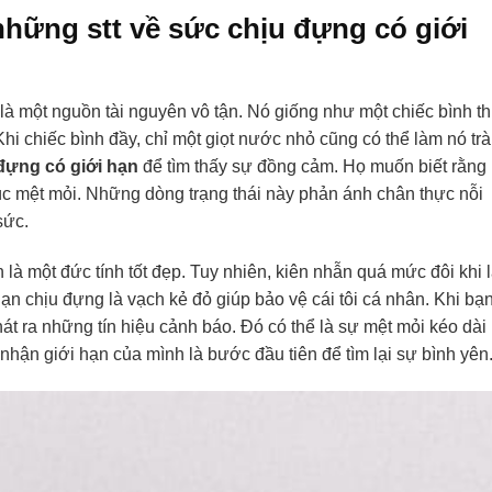
những stt về sức chịu đựng có giới
à một nguồn tài nguyên vô tận. Nó giống như một chiếc bình t
i chiếc bình đầy, chỉ một giọt nước nhỏ cũng có thể làm nó tr
 đựng có giới hạn
để tìm thấy sự đồng cảm. Họ muốn biết rằng
c mệt mỏi. Những dòng trạng thái này phản ánh chân thực nỗi
sức.
à một đức tính tốt đẹp. Tuy nhiên, kiên nhẫn quá mức đôi khi l
ạn chịu đựng là vạch kẻ đỏ giúp bảo vệ cái tôi cá nhân. Khi bạ
hát ra những tín hiệu cảnh báo. Đó có thể là sự mệt mỏi kéo dài
nhận giới hạn của mình là bước đầu tiên để tìm lại sự bình yên