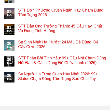
STT Đơn Phương Crush Ngắn Hay, Chạm Đúng
01
Tâm Trạng 2026
Th5
STT Đàn Ông Trưởng Thành: 45 Câu Hay, Chất
01
Và Đúng Tình Huống
Th5
Stt Sinh Nhật Hài Hước: 24 Mẫu Dễ Dùng, Dễ
30
Gây Cười 2026
Th4
STT Phản Bội Tình Yêu: 99+ Câu Nói Chạm Đúng
30
Nỗi Đau & Cách Dùng Để Chữa Lành (2026)
Th4
Stt Người Lạ Từng Quen Hay Nhất 2026: 99+
30
Status Chạm Đúng Tâm Trạng Sau Chia Tay
Th4