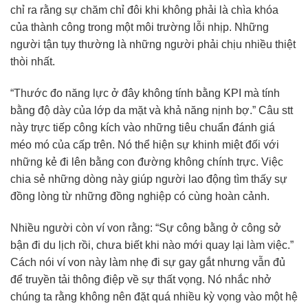
chỉ ra rằng sự chăm chỉ đôi khi không phải là chìa khóa
của thành công trong một môi trường lỗi nhịp. Những
người tận tụy thường là những người phải chịu nhiều thiệt
thòi nhất.
“Thước đo năng lực ở đây không tính bằng KPI mà tính
bằng độ dày của lớp da mặt và khả năng nịnh bợ.” Câu stt
này trực tiếp công kích vào những tiêu chuẩn đánh giá
méo mó của cấp trên. Nó thể hiện sự khinh miệt đối với
những kẻ đi lên bằng con đường không chính trực. Việc
chia sẻ những dòng này giúp người lao động tìm thấy sự
đồng lòng từ những đồng nghiệp có cùng hoàn cảnh.
Nhiều người còn ví von rằng: “Sự công bằng ở công sở
bận đi du lịch rồi, chưa biết khi nào mới quay lại làm việc.”
Cách nói ví von này làm nhẹ đi sự gay gắt nhưng vẫn đủ
để truyền tải thông điệp về sự thất vọng. Nó nhắc nhở
chúng ta rằng không nên đặt quá nhiều kỳ vọng vào một hệ