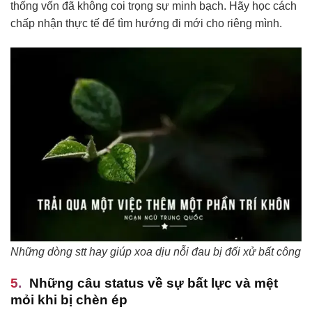
thống vốn đã không coi trọng sự minh bạch. Hãy học cách
chấp nhận thực tế để tìm hướng đi mới cho riêng mình.
Những dòng stt hay giúp xoa dịu nỗi đau bị đối xử bất công
Những câu status về sự bất lực và mệt
mỏi khi bị chèn ép