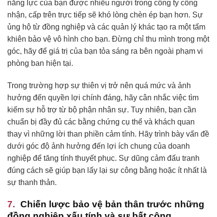
năng lực của bạn được nhiều người trong công ty công
nhận, cấp trên trực tiếp sẽ khó lòng chèn ép bạn hơn. Sự
ủng hộ từ đồng nghiệp và các quản lý khác tạo ra một tấm
khiên bảo vệ vô hình cho bạn. Đừng chỉ thu mình trong một
góc, hãy để giá trị của bạn tỏa sáng ra bên ngoài phạm vi
phòng ban hiện tại.
Trong trường hợp sự thiên vị trở nên quá mức và ảnh
hưởng đến quyền lợi chính đáng, hãy cân nhắc việc tìm
kiếm sự hỗ trợ từ bộ phận nhân sự. Tuy nhiên, bạn cần
chuẩn bị đầy đủ các bằng chứng cụ thể và khách quan
thay vì những lời than phiền cảm tính. Hãy trình bày vấn đề
dưới góc độ ảnh hưởng đến lợi ích chung của doanh
nghiệp để tăng tính thuyết phục. Sự dũng cảm đấu tranh
đúng cách sẽ giúp bạn lấy lại sự công bằng hoặc ít nhất là
sự thanh thản.
Chiến lược bảo vệ bản thân trước những
đồng nghiệp xấu tính và sự bất công