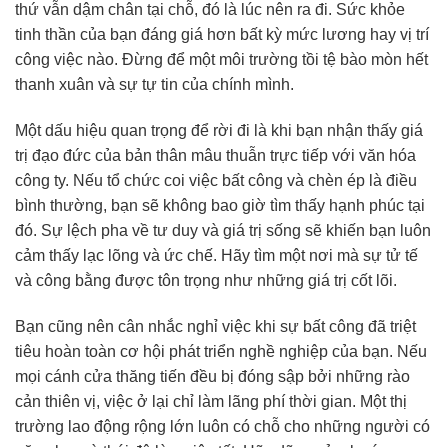
thứ vẫn dậm chân tại chỗ, đó là lúc nên ra đi. Sức khỏe
tinh thần của bạn đáng giá hơn bất kỳ mức lương hay vị trí
công việc nào. Đừng để một môi trường tồi tệ bào mòn hết
thanh xuân và sự tự tin của chính mình.
Một dấu hiệu quan trọng để rời đi là khi bạn nhận thấy giá
trị đạo đức của bản thân mâu thuẫn trực tiếp với văn hóa
công ty. Nếu tổ chức coi việc bất công và chèn ép là điều
bình thường, bạn sẽ không bao giờ tìm thấy hạnh phúc tại
đó. Sự lệch pha về tư duy và giá trị sống sẽ khiến bạn luôn
cảm thấy lạc lõng và ức chế. Hãy tìm một nơi mà sự tử tế
và công bằng được tôn trọng như những giá trị cốt lõi.
Bạn cũng nên cân nhắc nghỉ việc khi sự bất công đã triệt
tiêu hoàn toàn cơ hội phát triển nghề nghiệp của bạn. Nếu
mọi cánh cửa thăng tiến đều bị đóng sập bởi những rào
cản thiên vị, việc ở lại chỉ làm lãng phí thời gian. Một thị
trường lao động rộng lớn luôn có chỗ cho những người có