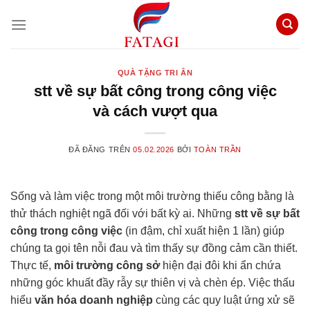
Chuyển
đến
nội
dung
QUÀ TẶNG TRI ÂN
stt về sự bất công trong công việc
và cách vượt qua
ĐÃ ĐĂNG TRÊN
05.02.2026
BỞI
TOÀN TRẦN
Sống và làm việc trong một môi trường thiếu công bằng là
thử thách nghiệt ngã đối với bất kỳ ai. Những
stt về sự bất
công trong công việc
(in đậm, chỉ xuất hiện 1 lần) giúp
chúng ta gọi tên nỗi đau và tìm thấy sự đồng cảm cần thiết.
Thực tế,
môi trường công sở
hiện đại đôi khi ẩn chứa
những góc khuất đầy rẫy sự thiên vị và chèn ép. Việc thấu
hiểu
văn hóa doanh nghiệp
cùng các quy luật ứng xử sẽ