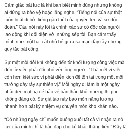
Cảm giác bất lực là khi bạn biết mình đúng nhưng không
ai đứng ra bảo vệ hoặc lắng nghe. “Tiếng nói của sự thật
luôn bị át đi bởi tiếng gào thét của quyền lực và sự độc
đoán.” Câu nói này lột tả chính xác sự cô độc của người
lao động khi đối diện với những sếp tồi. Bạn cảm thấy
mình như một hạt cát nhỏ bé giữa sa mạc đầy rẫy những
quy tắc bất công.
Sự mệt mỏi đôi khi không đến từ khối lượng công việc mà
đến từ việc phải đối phó với lòng người. “Thà mệt vì việc
còn hơn kiệt sức vì phải diễn kịch để tồn tại trong một môi
trường đầy rẫy sự thiên vị.” Mỗi ngày đi làm là một ngày
phải đeo mặt nạ để bảo vệ bản thân khỏi những thị phi
không đáng có. Sự giả tạo này bào mòn năng lượng
nhanh hơn bất kỳ nhiệm vụ chuyên môn khó khăn nào.
“Có những ngày chỉ muốn buông xuôi tất cả vì nhận ra nỗ
lực của mình chỉ là bàn đạp cho kẻ khác thăng tiến.” Đây là