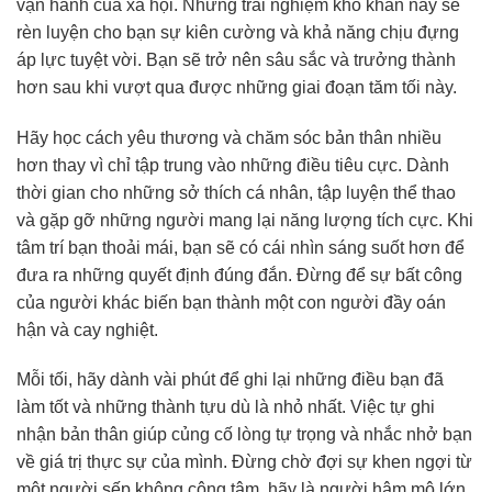
vận hành của xã hội. Những trải nghiệm khó khăn này sẽ
rèn luyện cho bạn sự kiên cường và khả năng chịu đựng
áp lực tuyệt vời. Bạn sẽ trở nên sâu sắc và trưởng thành
hơn sau khi vượt qua được những giai đoạn tăm tối này.
Hãy học cách yêu thương và chăm sóc bản thân nhiều
hơn thay vì chỉ tập trung vào những điều tiêu cực. Dành
thời gian cho những sở thích cá nhân, tập luyện thể thao
và gặp gỡ những người mang lại năng lượng tích cực. Khi
tâm trí bạn thoải mái, bạn sẽ có cái nhìn sáng suốt hơn để
đưa ra những quyết định đúng đắn. Đừng để sự bất công
của người khác biến bạn thành một con người đầy oán
hận và cay nghiệt.
Mỗi tối, hãy dành vài phút để ghi lại những điều bạn đã
làm tốt và những thành tựu dù là nhỏ nhất. Việc tự ghi
nhận bản thân giúp củng cố lòng tự trọng và nhắc nhở bạn
về giá trị thực sự của mình. Đừng chờ đợi sự khen ngợi từ
một người sếp không công tâm, hãy là người hâm mộ lớn