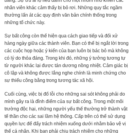
bằng. Sự ưu ái lộ liễu dành cho một nhóm nhỏ khiến các
nhân viên khác cảm thấy bị bỏ rơi. Những quy tắc ngầm
thường lấn át các quy định văn bản chính thống trong
những tổ chức này.
Sự bất công còn thể hiện qua cách giao tiếp và đối xử
hàng ngày giữa các thành viên. Bạn có thể bị ngắt lời trong
các cuộc họp hoặc ý kiến của bạn luôn bị bác bỏ mà không
có lý do thỏa đáng. Trong khi đó, những ý tưởng tương tự
từ người khác lại được tán dương nồng nhiệt. Cảm giác bị
cô lập và không được lắng nghe chính là minh chứng cho
sự thiếu công bằng trong tương tác xã hội.
Cuối cùng, việc bị đổ lỗi cho những sai sót không phải do
mình gây ra là đỉnh điểm của sự bất công. Trong một môi
trường độc hại, những người yếu thế thường trở thành vật
tế thần cho các sai lầm hệ thống. Cấp trên có thể sử dụng
quyền lực để đẩy trách nhiệm xuống dưới nhằm bảo vệ vị
thế cá nhân. Khi bạn phải chịu trách nhiệm cho những