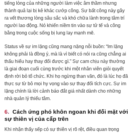
tiếng lòng của những người làm việc âm thầm nhưng
thành quả lại bị kẻ khác cướp công. Sự bất công này gây
ra vết thương lòng sâu sắc và khó chữa lành trong tâm trí
người lao động. Nó khiến niềm tin vào sự tử tế và công
bằng trong cuộc sống bị lung lay mạnh mẽ.
Status về sự im lặng cũng mang nặng nỗi buồn: “Im lặng
không phải là đồng ý, mà là vì biết có nói ra cũng chẳng ai
thấu hiểu hay thay đổi được gì.” Sự cam chịu này thường
là giai đoạn cuối cùng trước khi một nhân viên giỏi quyết
định rời bỏ tổ chức. Khi họ ngừng than vãn, đó là lúc họ đã
thực sự từ bỏ mọi hy vọng vào sự thay đổi tích cực. Sự im
lặng chính là lời cảnh báo đắt giá nhất dành cho những
nhà quản lý thiếu tâm.
Cách ứng phó khôn ngoan khi đối mặt với
sự thiên vị của cấp trên
Khi nhận thấy sếp có sự thiên vị rõ rệt, điều quan trọng