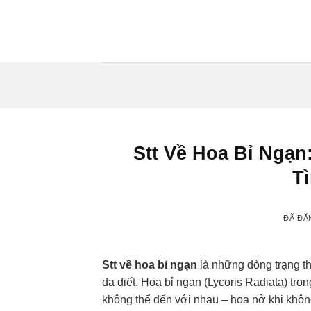
Chuyển
đến
nội
dung
Stt Về Hoa Bỉ Ngạn
T
ĐÃ ĐĂ
Stt về hoa bỉ ngạn
là những dòng trạng th
da diết. Hoa bỉ ngạn (Lycoris Radiata) tr
không thể đến với nhau – hoa nở khi không 