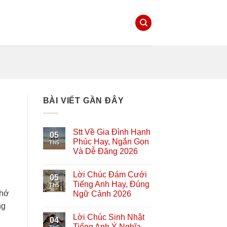
BÀI VIẾT GẦN ĐÂY
Stt Về Gia Đình Hạnh
05
Phúc Hay, Ngắn Gọn
Th5
Và Dễ Đăng 2026
Lời Chúc Đám Cưới
05
Tiếng Anh Hay, Đúng
Th5
nhớ
Ngữ Cảnh 2026
ng
Lời Chúc Sinh Nhật
04
Tiếng Anh Ý Nghĩa