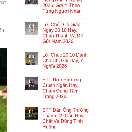
Th5
hạt
2026: Gợi Ý Theo
Từng Người Nhận
Lời Chúc Cô Giáo
04
Ngày 20 10 Hay,
ôn
Th5
Chân Thành Và Dễ
Gửi Năm 2026
Lời Chúc 20 10 Dành
04
Cho Chị Gái Hay, Ý
Th5
Nghĩa 2026
STT Đơn Phương
01
Crush Ngắn Hay,
Th5
Chạm Đúng Tâm
Trạng 2026
STT Đàn Ông Trưởng
01
Thành: 45 Câu Hay,
Th5
Chất Và Đúng Tình
Huống