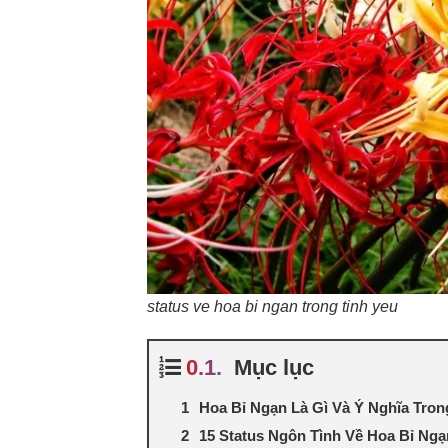
status ve hoa bi ngan trong tinh yeu
Mục lục
Hoa Bỉ Ngạn Là Gì Và Ý Nghĩa Tron
15 Status Ngôn Tình Về Hoa Bỉ Ngạ