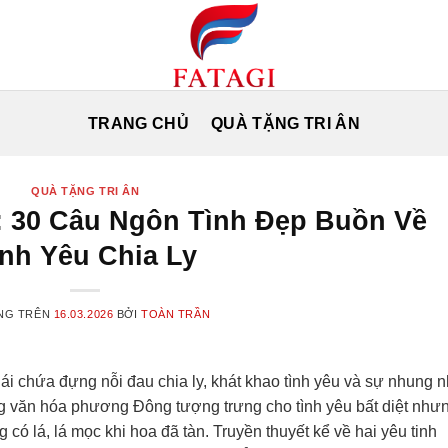
TRANG CHỦ
QUÀ TẶNG TRI ÂN
QUÀ TẶNG TRI ÂN
: 30 Câu Ngôn Tình Đẹp Buồn Về
ình Yêu Chia Ly
NG TRÊN
16.03.2026
BỞI
TOÀN TRẦN
ái chứa đựng nỗi đau chia ly, khát khao tình yêu và sự nhung 
ong văn hóa phương Đông tượng trưng cho tình yêu bất diệt như
có lá, lá mọc khi hoa đã tàn. Truyền thuyết kể về hai yêu tinh