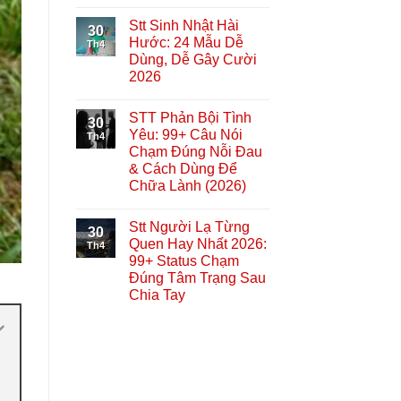
Stt Sinh Nhật Hài
30
Hước: 24 Mẫu Dễ
Th4
Dùng, Dễ Gây Cười
2026
STT Phản Bội Tình
30
Yêu: 99+ Câu Nói
Th4
Chạm Đúng Nỗi Đau
& Cách Dùng Để
Chữa Lành (2026)
Stt Người Lạ Từng
30
Quen Hay Nhất 2026:
Th4
99+ Status Chạm
Đúng Tâm Trạng Sau
Chia Tay