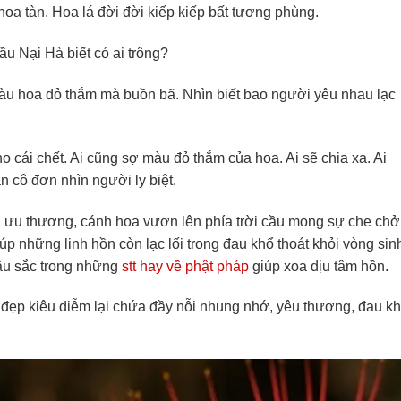
oa tàn. Hoa lá đời đời kiếp kiếp bất tương phùng.
 Nại Hà biết có ai trông?
u hoa đỏ thắm mà buồn bã. Nhìn biết bao người yêu nhau lạc
o cái chết. Ai cũng sợ màu đỏ thắm của hoa. Ai sẽ chia xa. Ai
 cô đơn nhìn người ly biệt.
ưu thương, cánh hoa vươn lên phía trời cầu mong sự che chở
 những linh hồn còn lạc lối trong đau khổ thoát khỏi vòng sin
âu sắc trong những
stt hay về phật pháp
giúp xoa dịu tâm hồn.
h đẹp kiêu diễm lại chứa đầy nỗi nhung nhớ, yêu thương, đau k