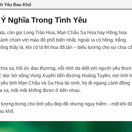
ình Yêu Đau Khổ
 Ý Nghĩa Trong Tình Yêu
iata, còn gọi Long Trảo Hoa, Mạn Châu Sa Hoa hay Hồng hoa
nh chùm với màu đỏ phổ biến nhất, ngoài ra có hồng, trắng,
ông thấy lá, khi có lá thì hoa đã tàn – biểu tượng cho sự chia cắ
chia xa, hối ức đau thương, nỗi nhớ da diết với người yêu thư
mọc dọc bờ sông Vong Xuyên bên đường Hoàng Tuyền, nơi linh 
ai yêu tinh Mạn Châu và Sa Hoa tái sinh, họ đi ngang cánh đồng
hia xa, mãi mãi không được ở bên nhau.
, tượng trưng cho tình yêu đẹp đẽ nhưng nguy hiểm – một khi đ
đau khổ.