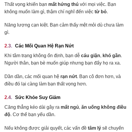
Thất vọng khiến bạn
mất hứng thú
với mọi việc. Bạn
không muốn làm gì, thậm chí nghĩ đến việc
từ bỏ
.
Năng lượng cạn kiệt. Bạn cảm thấy mệt mỏi dù chưa làm
gì.
Các Mối Quan Hệ Rạn Nứt
Khi tâm trạng không ổn định, bạn dễ
cáu giận
,
khó gần
.
Người thân, bạn bè muốn giúp nhưng bạn đẩy họ ra xa.
Dần dần, các mối quan hệ
rạn nứt
. Bạn cô đơn hơn, và
điều đó lại càng làm bạn thất vọng hơn.
Sức Khỏe Suy Giảm
Căng thẳng kéo dài gây ra
mất ngủ
,
ăn uống không điều
độ
. Cơ thể bạn yếu dần.
Nếu không được giải quyết, các vấn đề
tâm lý
sẽ chuyển