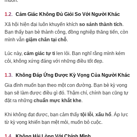
muốn.
Cảm Giác Không Đủ Giỏi So Với Người Khác
Xã hội hiện đại luôn khuyến khích
so sánh thành tích
.
Bạn thấy bạn bè thành công, đồng nghiệp thăng tiến, còn
mình vẫn
giậm chân tại chỗ
.
Lúc này,
cảm giác tự ti
len lỏi. Bạn nghĩ rằng mình kém
cỏi, không xứng đáng với những điều tốt đẹp.
Không Đáp Ứng Được Kỳ Vọng Của Người Khác
Gia đình muốn bạn theo một con đường. Bạn bè kỳ vọng
bạn sẽ làm được điều gì đó. Thậm chí, chính bạn cũng tự
đặt ra những
chuẩn mực khắt khe
.
Khi không đạt được, bạn cảm thấy
tội lỗi
,
xấu hổ
. Áp lực
từ kỳ vọng khiến bạn mệt mỏi, muốn bỏ cuộc.
Không Hài Lòng Với Chính Mình