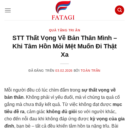
Chuyển
đến
nội
dung
QUÀ TẶNG TRI ÂN
STT Thất Vọng Về Bản Thân Mình –
Khi Tâm Hồn Mỏi Mệt Muốn Đi Thật
Xa
ĐÃ ĐĂNG TRÊN
03.02.2026
BỞI
TOÀN TRẦN
Mỗi người đều có lúc chìm đắm trong
sự thất vọng về
bản thân
. Không phải vì yếu đuối, mà vì chúng ta quá cố
gắng mà chưa thấy kết quả. Từ việc không đạt được
mục
tiêu đề ra
, cảm giác
không đủ giỏi
so với người khác,
cho đến nỗi đau khi không đáp ứng được
kỳ vọng của gia
đình
, bạn bè – tất cả đều khiến tâm hồn ta nặng trĩu. Bài