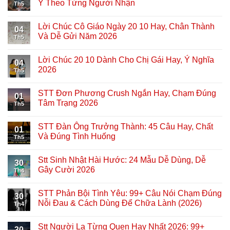
Ý Theo Từng Người Nhận
Th5
Lời Chúc Cô Giáo Ngày 20 10 Hay, Chân Thành
04
Và Dễ Gửi Năm 2026
Th5
Lời Chúc 20 10 Dành Cho Chị Gái Hay, Ý Nghĩa
04
2026
Th5
STT Đơn Phương Crush Ngắn Hay, Chạm Đúng
01
Tâm Trạng 2026
Th5
STT Đàn Ông Trưởng Thành: 45 Câu Hay, Chất
01
Và Đúng Tình Huống
Th5
Stt Sinh Nhật Hài Hước: 24 Mẫu Dễ Dùng, Dễ
30
Gây Cười 2026
Th4
STT Phản Bội Tình Yêu: 99+ Câu Nói Chạm Đúng
30
Nỗi Đau & Cách Dùng Để Chữa Lành (2026)
Th4
Stt Người Lạ Từng Quen Hay Nhất 2026: 99+
30