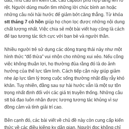
đầu, nhu cầu tìm kiếm các câu caption phù hợp tăng lên rõ
rệt. Người dùng muốn tìm những lời chúc bình an hoặc
những câu nói hài hước để giảm bớt căng thẳng. Từ khóa
stt tháng 7 cô hồn
giúp họ chọn lọc được những nội dung
chất lượng nhất. Việc chia sẻ một bài viết hay cũng là cách
để tạo tương tác tích cực với bạn bè và người thân.
Nhiều người trẻ sử dụng các dòng trạng thái này như một
hình thức “đổ thừa” vui nhộn cho những xui xẻo. Nếu công
việc không thuận lợi, họ thường đùa rằng đó là do ảnh
hưởng của thế lực tâm linh. Cách tiếp cận này giúp giảm
nhẹ áp lực tâm lý trong cuộc sống thường nhật đầy rẫy khó
khăn. Tuy nhiên, đằng sau sự hài hước vẫn là một sự tôn
trọng nhất định đối với các giá trị truyền thống. Những câu
stt bá đạo luôn nhận được lượng tương tác khủng vì sự
đồng cảm và tính giải trí cao.
Bên cạnh đó, các bài viết về chủ đề này còn cung cấp kiến
thức về các điều kiêng kỵ dân gian. Người đọc không chỉ