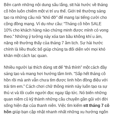
Bên cạnh những nội dung sâu lắng, stt hài hước về tháng
cô hồn luôn chiếm một vị trí ưu thế. Giới trẻ thường sáng
tạo ra những câu nói “khó đỡ” để mang lại tiếng cười cho
cộng đồng mạng. Ví dụ như câu: “Tháng cô hồn SALE
10% cho khách hàng nào chứng minh được mình có vong
theo.” Những ý tưởng này xóa tan bầu không khí u ám,
nặng nề thường thấy của tháng 7 âm lịch. Sự hài hước
chính là liều thuốc bổ giúp chúng ta đối diện với mọi khó
khăn một cách lạc quan.
Nhiều người lại thích dùng stt để “thả thính” một cách đầy
sáng tạo và mang hơi hướng tâm linh. “Sắp hết tháng cô
hồn rồi mà anh vẫn chưa tìm được linh hồn đồng điệu với
trái tim em.” Cách chơi chữ thông minh này luôn tạo ra sự
thú vị và lôi cuốn người đọc ngay lập tức. Nó biến những
quan niệm cũ kỹ thành những câu chuyện gần gũi với đời
sống hiện đại của thanh niên. Việc tìm kiếm
stt tháng 7 cô
hồn
giúp bạn cập nhật nhanh nhất những xu hướng ngôn