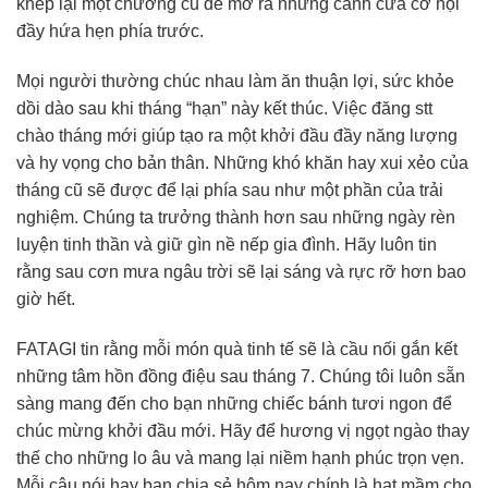
khép lại một chương cũ để mở ra những cánh cửa cơ hội
đầy hứa hẹn phía trước.
Mọi người thường chúc nhau làm ăn thuận lợi, sức khỏe
dồi dào sau khi tháng “hạn” này kết thúc. Việc đăng stt
chào tháng mới giúp tạo ra một khởi đầu đầy năng lượng
và hy vọng cho bản thân. Những khó khăn hay xui xẻo của
tháng cũ sẽ được để lại phía sau như một phần của trải
nghiệm. Chúng ta trưởng thành hơn sau những ngày rèn
luyện tinh thần và giữ gìn nề nếp gia đình. Hãy luôn tin
rằng sau cơn mưa ngâu trời sẽ lại sáng và rực rỡ hơn bao
giờ hết.
FATAGI tin rằng mỗi món quà tinh tế sẽ là cầu nối gắn kết
những tâm hồn đồng điệu sau tháng 7. Chúng tôi luôn sẵn
sàng mang đến cho bạn những chiếc bánh tươi ngon để
chúc mừng khởi đầu mới. Hãy để hương vị ngọt ngào thay
thế cho những lo âu và mang lại niềm hạnh phúc trọn vẹn.
Mỗi câu nói hay bạn chia sẻ hôm nay chính là hạt mầm cho