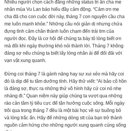
Nhiều người chọn cách đăng những status tri ân cha mẹ
nhân mùa Vu Lan báo hiếu đầy cảm động. “Cảm ơn mẹ
cha đã cho con cuộc đời này, tháng 7 con nguyện cầu cha
mẹ luôn mạnh khỏe.” Những câu nói giản dị nhưng chứa
đựng tình cảm chân thành luôn chạm đến trái tim của
người đọc. Đây là cơ hội để chúng ta bày tỏ lòng biết ơn
mà đôi khi ngày thường khó nói thành lời. Tháng 7 không
đáng sợ nếu chúng ta biết lấy lòng nhân ái để đối đãi với
vạn vật xung quanh.
Đừng coi tháng 7 là gánh nặng hay sự xui xẻo mà hãy coi
đó là dịp để tu tâm dưỡng tính. Hãy thử viết: “Ai bảo cô hồn
là đáng sợ, thực ra những thứ vô hình hãy cứ coi nó nhẹ
nhàng đi.” Quan niệm này giúp chúng ta vượt qua những
rào cản tâm lý tiêu cực để tận hưởng cuộc sống. Mỗi ngày
trôi qua trong tháng 7 đều là một bài học về sự buông bỏ
và lòng trắc ẩn. Hãy để những dòng stt của bạn trở thành
nguồn cảm hứng cho những người xung quanh cùng sống