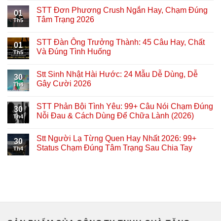
STT Đơn Phương Crush Ngắn Hay, Chạm Đúng
01
Tâm Trạng 2026
Th5
STT Đàn Ông Trưởng Thành: 45 Câu Hay, Chất
01
Và Đúng Tình Huống
Th5
Stt Sinh Nhật Hài Hước: 24 Mẫu Dễ Dùng, Dễ
30
Gây Cười 2026
Th4
STT Phản Bội Tình Yêu: 99+ Câu Nói Chạm Đúng
30
Nỗi Đau & Cách Dùng Để Chữa Lành (2026)
Th4
Stt Người Lạ Từng Quen Hay Nhất 2026: 99+
30
Status Chạm Đúng Tâm Trạng Sau Chia Tay
Th4