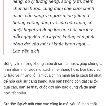
riêng, có lý tưởng riêng, sống lý trí, thêm
chút hài hước, cũng dám chê cười chính
mình; sẵn sàng vì người mình yêu mà
buông xuống dáng vẻ của bản thân, có
nhiệt huyết và động lực học hỏi mọi thứ,
mỗi ngày đều rèn luyện, không cần phải
trông đợi vào một ai khác khen ngợi. –
Lạc Yến dịch
Sống lý trí nhưng không thiếu đi sự hài hước giúp chúng ta
nhìn nhận mọi việc một cách nhẹ nhàng hơn. Đôi khi, việc
tự trào về những lỗi lầm của chính mình lại là cách tốt nhất
để hóa giải sự căng thẳng. Khi bạn không còn đặt cái tôi
quá cao, bạn sẽ thấy cuộc đời này bao dung và dễ mến
hơn rất nhiều.
Sự độc lập về mặt cảm xúc cũng là một yếu tố then chốt.