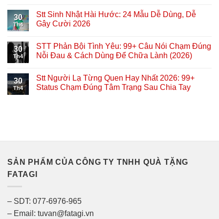
Stt Sinh Nhật Hài Hước: 24 Mẫu Dễ Dùng, Dễ
30
Gây Cười 2026
Th4
STT Phản Bội Tình Yêu: 99+ Câu Nói Chạm Đúng
30
Nỗi Đau & Cách Dùng Để Chữa Lành (2026)
Th4
Stt Người Lạ Từng Quen Hay Nhất 2026: 99+
30
Status Chạm Đúng Tâm Trạng Sau Chia Tay
Th4
SẢN PHẨM CỦA CÔNG TY TNHH QUÀ TẶNG
FATAGI
– SDT: 077-6976-965
– Email: tuvan@fatagi.vn