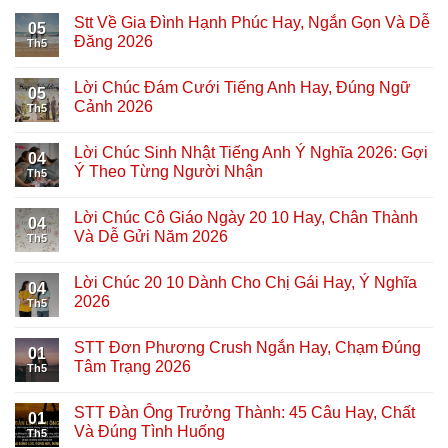
Stt Về Gia Đình Hạnh Phúc Hay, Ngắn Gọn Và Dễ
05
Đăng 2026
Th5
Lời Chúc Đám Cưới Tiếng Anh Hay, Đúng Ngữ
05
Cảnh 2026
Th5
Lời Chúc Sinh Nhật Tiếng Anh Ý Nghĩa 2026: Gợi
04
Ý Theo Từng Người Nhận
Th5
Lời Chúc Cô Giáo Ngày 20 10 Hay, Chân Thành
04
Và Dễ Gửi Năm 2026
Th5
Lời Chúc 20 10 Dành Cho Chị Gái Hay, Ý Nghĩa
04
2026
Th5
STT Đơn Phương Crush Ngắn Hay, Chạm Đúng
01
Tâm Trạng 2026
Th5
STT Đàn Ông Trưởng Thành: 45 Câu Hay, Chất
01
Và Đúng Tình Huống
Th5