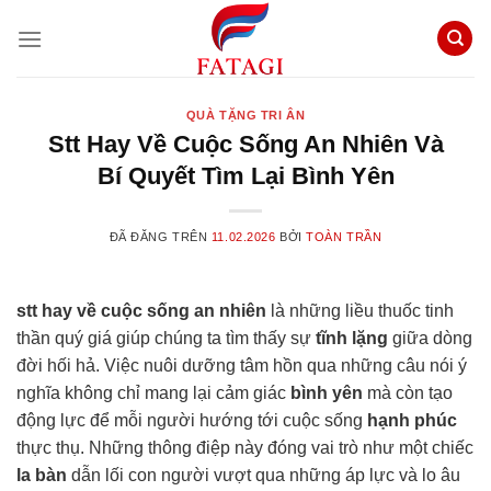
Chuyển
đến
nội
dung
QUÀ TẶNG TRI ÂN
Stt Hay Về Cuộc Sống An Nhiên Và
Bí Quyết Tìm Lại Bình Yên
ĐÃ ĐĂNG TRÊN
11.02.2026
BỞI
TOÀN TRẦN
stt hay về cuộc sống an nhiên
là những liều thuốc tinh
thần quý giá giúp chúng ta tìm thấy sự
tĩnh lặng
giữa dòng
đời hối hả. Việc nuôi dưỡng tâm hồn qua những câu nói ý
nghĩa không chỉ mang lại cảm giác
bình yên
mà còn tạo
động lực để mỗi người hướng tới cuộc sống
hạnh phúc
thực thụ. Những thông điệp này đóng vai trò như một chiếc
la bàn
dẫn lối con người vượt qua những áp lực và lo âu