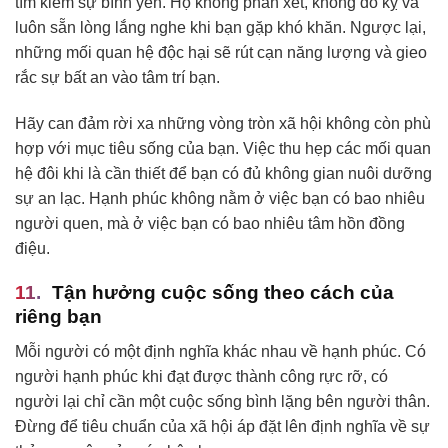
tìm kiếm sự bình yên. Họ không phán xét, không đố kỵ và
luôn sẵn lòng lắng nghe khi bạn gặp khó khăn. Ngược lại,
những mối quan hệ độc hại sẽ rút cạn năng lượng và gieo
rắc sự bất an vào tâm trí bạn.
Hãy can đảm rời xa những vòng tròn xã hội không còn phù
hợp với mục tiêu sống của bạn. Việc thu hẹp các mối quan
hệ đôi khi là cần thiết để bạn có đủ không gian nuôi dưỡng
sự an lạc. Hạnh phúc không nằm ở việc bạn có bao nhiêu
người quen, mà ở việc bạn có bao nhiêu tâm hồn đồng
điệu.
Tận hưởng cuộc sống theo cách của
riêng bạn
Mỗi người có một định nghĩa khác nhau về hạnh phúc. Có
người hạnh phúc khi đạt được thành công rực rỡ, có
người lại chỉ cần một cuộc sống bình lặng bên người thân.
Đừng để tiêu chuẩn của xã hội áp đặt lên định nghĩa về sự