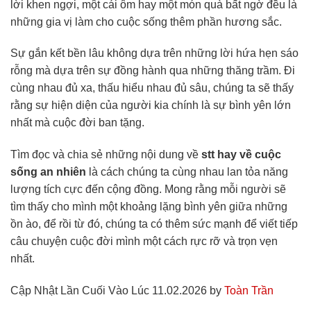
lời khen ngợi, một cái ôm hay một món quà bất ngờ đều là
những gia vị làm cho cuộc sống thêm phần hương sắc.
Sự gắn kết bền lâu không dựa trên những lời hứa hẹn sáo
rỗng mà dựa trên sự đồng hành qua những thăng trầm. Đi
cùng nhau đủ xa, thấu hiểu nhau đủ sâu, chúng ta sẽ thấy
rằng sự hiện diện của người kia chính là sự bình yên lớn
nhất mà cuộc đời ban tặng.
Tìm đọc và chia sẻ những nội dung về
stt hay về cuộc
sống an nhiên
là cách chúng ta cùng nhau lan tỏa năng
lượng tích cực đến cộng đồng. Mong rằng mỗi người sẽ
tìm thấy cho mình một khoảng lặng bình yên giữa những
ồn ào, để rồi từ đó, chúng ta có thêm sức mạnh để viết tiếp
câu chuyện cuộc đời mình một cách rực rỡ và trọn vẹn
nhất.
Cập Nhật Lần Cuối Vào Lúc 11.02.2026 by
Toàn Trần