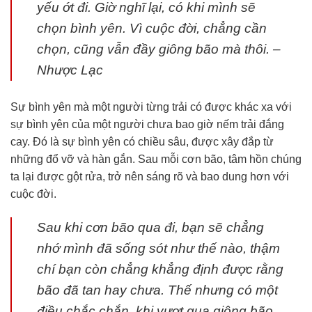
yếu ớt đi. Giờ nghĩ lại, có khi mình sẽ
chọn bình yên. Vì cuộc đời, chẳng cần
chọn, cũng vẫn đầy giông bão mà thôi. –
Nhược Lạc
Sự bình yên mà một người từng trải có được khác xa với
sự bình yên của một người chưa bao giờ nếm trải đắng
cay. Đó là sự bình yên có chiều sâu, được xây đắp từ
những đổ vỡ và hàn gắn. Sau mỗi cơn bão, tâm hồn chúng
ta lại được gột rửa, trở nên sáng rõ và bao dung hơn với
cuộc đời.
Sau khi cơn bão qua đi, bạn sẽ chẳng
nhớ mình đã sống sót như thế nào, thậm
chí bạn còn chẳng khẳng định được rằng
bão đã tan hay chưa. Thế nhưng có một
điều chắc chắn, khi vượt qua giông bão,