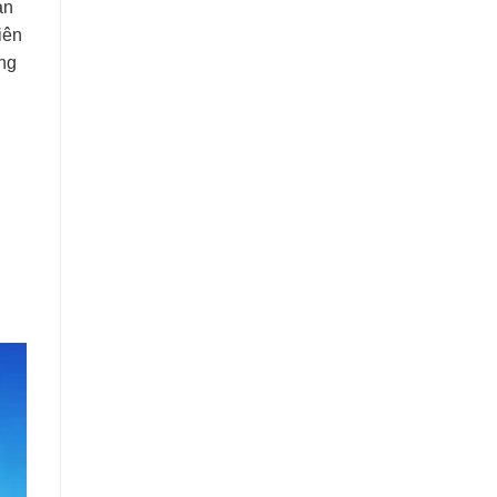
ạn
iên
óng