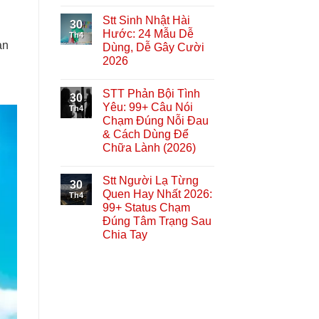
Stt Sinh Nhật Hài
30
Hước: 24 Mẫu Dễ
Th4
ạn
Dùng, Dễ Gây Cười
2026
STT Phản Bội Tình
30
Yêu: 99+ Câu Nói
Th4
Chạm Đúng Nỗi Đau
& Cách Dùng Để
Chữa Lành (2026)
Stt Người Lạ Từng
30
Quen Hay Nhất 2026:
Th4
99+ Status Chạm
Đúng Tâm Trạng Sau
Chia Tay