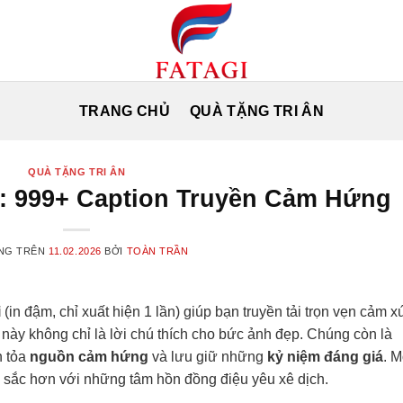
TRANG CHỦ
QUÀ TẶNG TRI ÂN
QUÀ TẶNG TRI ÂN
đi: 999+ Caption Truyền Cảm Hứng
NG TRÊN
11.02.2026
BỞI
TOÀN TRẦN
i
(in đậm, chỉ xuất hiện 1 lần) giúp bạn truyền tải trọn vẹn cảm x
 này không chỉ là lời chú thích cho bức ảnh đẹp. Chúng còn là
n tỏa
nguồn cảm hứng
và lưu giữ những
kỷ niệm đáng giá
. M
âu sắc hơn với những tâm hồn đồng điệu yêu xê dịch.