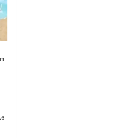
ăm
vô