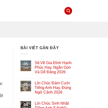
BÀI VIẾT GẦN ĐÂY
Stt Về Gia Đình Hạnh
05
Phúc Hay, Ngắn Gọn
Th5
Và Dễ Đăng 2026
Lời Chúc Đám Cưới
úc
05
Tiếng Anh Hay, Đúng
Th5
Ngữ Cảnh 2026
ột
Lời Chúc Sinh Nhật
04
Tiếng Anh Ý Nghĩa