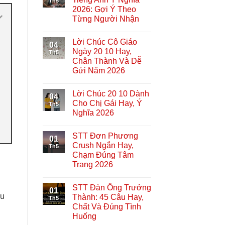
Th5
2026: Gợi Ý Theo
Từng Người Nhận
Lời Chúc Cô Giáo
04
Ngày 20 10 Hay,
Th5
Chân Thành Và Dễ
Gửi Năm 2026
Lời Chúc 20 10 Dành
04
Cho Chị Gái Hay, Ý
Th5
Nghĩa 2026
STT Đơn Phương
01
Crush Ngắn Hay,
Th5
Chạm Đúng Tâm
Trạng 2026
STT Đàn Ông Trưởng
01
ầu
Thành: 45 Câu Hay,
Th5
Chất Và Đúng Tình
Huống