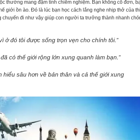
độc thường mang đậm tính chiêm nghiệm. Bạn không cô đơn, b
hế giới ồn ào. Đó là lúc bạn học cách lắng nghe nhịp thở của th
ng chuyến đi như vậy giúp con người ta trưởng thành nhanh ch
ì ở đó tôi được sống trọn vẹn cho chính tôi.”
đã có thế giới rộng lớn xung quanh làm bạn.”
ìm hiểu sâu hơn về bản thân và cả thế giới xung