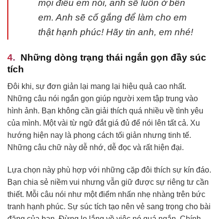
mọi điều em nói, anh sẽ luôn ở bên
em. Anh sẽ cố gắng để làm cho em
thật hạnh phúc! Hãy tin anh, em nhé!
Những dòng trạng thái ngắn gọn đầy súc
tích
Đôi khi, sự đơn giản lại mang lại hiệu quả cao nhất.
Những câu nói ngắn gọn giúp người xem tập trung vào
hình ảnh. Bạn không cần giải thích quá nhiều về tình yêu
của mình. Một vài từ ngữ đắt giá đủ để nói lên tất cả. Xu
hướng hiện nay là phong cách tối giản nhưng tinh tế.
Những câu chữ này dễ nhớ, dễ đọc và rất hiện đại.
Lựa chọn này phù hợp với những cặp đôi thích sự kín đáo.
Bạn chia sẻ niềm vui nhưng vẫn giữ được sự riêng tư cần
thiết. Mỗi câu nói như một điểm nhấn nhẹ nhàng trên bức
tranh hạnh phúc. Sự súc tích tạo nên vẻ sang trọng cho bài
đăng của bạn. Đừng lo lắng về việc nó quá ngắn. Chính