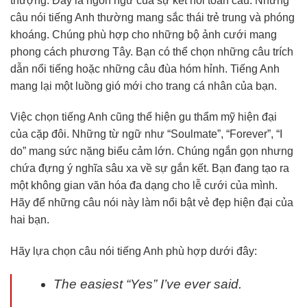
thượng. Đây là ngôn ngữ của sự kết nối toàn cầu. Những
câu nói tiếng Anh thường mang sắc thái trẻ trung và phóng
khoáng. Chúng phù hợp cho những bộ ảnh cưới mang
phong cách phương Tây. Bạn có thể chọn những câu trích
dẫn nổi tiếng hoặc những câu đùa hóm hỉnh. Tiếng Anh
mang lại một luồng gió mới cho trang cá nhân của bạn.
Việc chọn tiếng Anh cũng thể hiện gu thẩm mỹ hiện đại
của cặp đôi. Những từ ngữ như “Soulmate”, “Forever”, “I
do” mang sức nặng biểu cảm lớn. Chúng ngắn gọn nhưng
chứa đựng ý nghĩa sâu xa về sự gắn kết. Bạn đang tạo ra
một không gian văn hóa đa dạng cho lễ cưới của mình.
Hãy để những câu nói này làm nổi bật vẻ đẹp hiện đại của
hai bạn.
Hãy lựa chọn câu nói tiếng Anh phù hợp dưới đây:
The easiest “Yes” I’ve ever said.