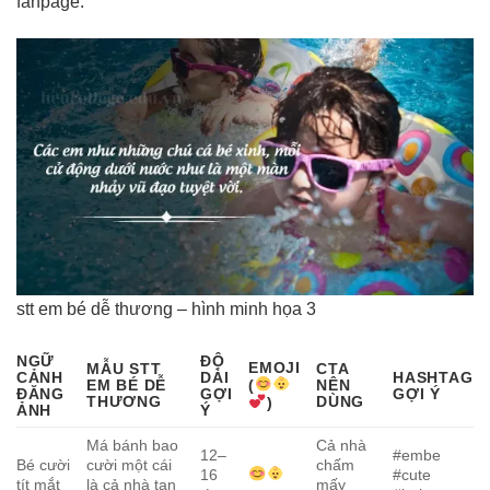
fanpage.
stt em bé dễ thương – hình minh họa 3
NGỮ
ĐỘ
EMOJI
MẪU STT
CTA
CẢNH
DÀI
HASHTAG
(
EM BÉ DỄ
NÊN
ĐĂNG
GỢI
GỢI Ý
THƯƠNG
DÙNG
)
ẢNH
Ý
Má bánh bao
Cả nhà
12–
#embe
Bé cười
cười một cái
chấm
16
#cute
tít mắt
là cả nhà tan
mấy