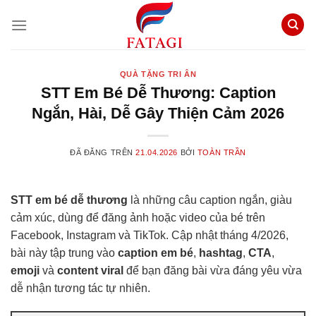
Chuyển
đến
nội
dung
QUÀ TẶNG TRI ÂN
STT Em Bé Dễ Thương: Caption
Ngắn, Hài, Dễ Gây Thiện Cảm 2026
ĐÃ ĐĂNG TRÊN
21.04.2026
BỞI
TOÀN TRẦN
STT em bé dễ thương
là những câu caption ngắn, giàu
cảm xúc, dùng để đăng ảnh hoặc video của bé trên
Facebook, Instagram và TikTok. Cập nhật tháng 4/2026,
bài này tập trung vào
caption em bé
,
hashtag
,
CTA
,
emoji
và
content viral
để bạn đăng bài vừa đáng yêu vừa
dễ nhận tương tác tự nhiên.