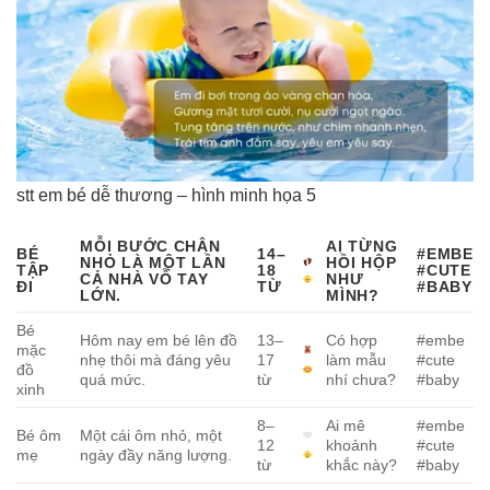
stt em bé dễ thương – hình minh họa 5
MỖI BƯỚC CHÂN
AI TỪNG
BÉ
14–
#EMBE
NHỎ LÀ MỘT LẦN
HỒI HỘP
TẬP
18
#CUTE
CẢ NHÀ VỖ TAY
NHƯ
ĐI
TỪ
#BABY
LỚN.
MÌNH?
Bé
Hôm nay em bé lên đồ
13–
Có hợp
#embe
mặc
nhẹ thôi mà đáng yêu
17
làm mẫu
#cute
đồ
quá mức.
từ
nhí chưa?
#baby
xinh
8–
Ai mê
#embe
Bé ôm
Một cái ôm nhỏ, một
12
khoảnh
#cute
mẹ
ngày đầy năng lượng.
từ
khắc này?
#baby