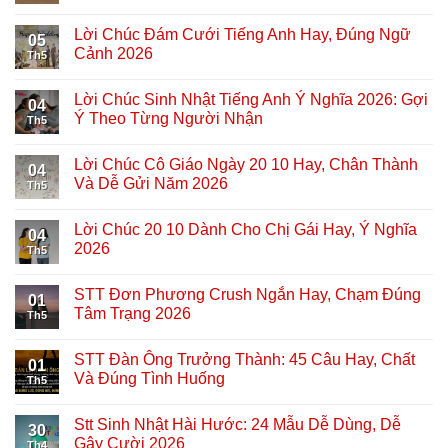
Lời Chúc Đám Cưới Tiếng Anh Hay, Đúng Ngữ
05
Cảnh 2026
Th5
Lời Chúc Sinh Nhật Tiếng Anh Ý Nghĩa 2026: Gợi
04
Ý Theo Từng Người Nhận
Th5
Lời Chúc Cô Giáo Ngày 20 10 Hay, Chân Thành
04
Và Dễ Gửi Năm 2026
Th5
Lời Chúc 20 10 Dành Cho Chị Gái Hay, Ý Nghĩa
04
2026
Th5
STT Đơn Phương Crush Ngắn Hay, Chạm Đúng
01
Tâm Trạng 2026
Th5
STT Đàn Ông Trưởng Thành: 45 Câu Hay, Chất
01
Và Đúng Tình Huống
Th5
Stt Sinh Nhật Hài Hước: 24 Mẫu Dễ Dùng, Dễ
30
Gây Cười 2026
Th4