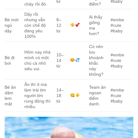
từ
#baby
chảy rồi đó.
điểm?
Dậy rồi
Ai thấy
Bé mới
nhưng vẫn
8–
#embe
giống
ngủ
còn chế độ
12
#cute
mẹ
dậy
đáng yêu
từ
#baby
hơn?
100%.
Có nên
Hôm nay nhà
lưu
10–
#embe
Bé đi
mình có một
khoảnh
14
#cute
bơi
chú cá nhỏ
khắc
từ
#baby
siêu vui.
này
không?
Ăn thì ít mà
Bé ăn
Team ăn
làm trái tim
14–
#embe
dặm
ngoan
người lớn
18
#cute
lem
điểm
rung động thì
từ
#baby
mặt
danh.
nhiều.