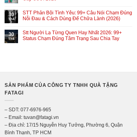
STT Phản Bội Tình Yêu: 99+ Câu Nói Chạm Đúng
30
Nỗi Đau & Cách Dùng Để Chữa Lành (2026)
Th4
Stt Người Lạ Từng Quen Hay Nhất 2026: 99+
30
Status Chạm Đúng Tâm Trạng Sau Chia Tay
Th4
SẢN PHẨM CỦA CÔNG TY TNHH QUÀ TẶNG
FATAGI
– SDT: 077-6976-965
– Email: tuvan@fatagi.vn
– Địa chỉ: 17/15 Nguyễn Huy Tưởng, Phường 6, Quận
Bình Thạnh, TP HCM