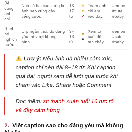
Bé
Nhà có hai cục cưng là
13–
Team anh
#embe
cùng
ảnh nào cũng đầy
17
chị em
#cute
anh
tiếng cười.
từ
vào đây.
#baby
chị
Reel
Clip ngắn thôi, độ đáng
9–
Xem tới
#embe
bé
yêu thì vượt khung
13
cuối để
#cute
nghịch
hình.
từ
tan chảy.
#baby
nước
Lưu ý:
Nếu ảnh đã nhiều cảm xúc,
caption chỉ nên dài 8–18 từ. Khi caption
quá dài, người xem dễ lướt qua trước khi
chạm vào Like, Share hoặc Comment.
Đọc thêm:
stt thanh xuân tuổi 16 rực rỡ
và đầy cảm hứng
Viết caption sao cho đáng yêu mà không