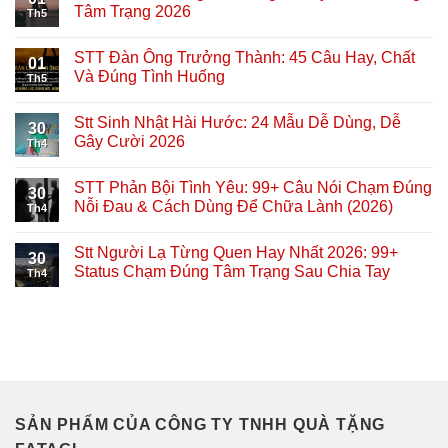
Tâm Trạng 2026
Th5
STT Đàn Ông Trưởng Thành: 45 Câu Hay, Chất
01
Và Đúng Tình Huống
Th5
Stt Sinh Nhật Hài Hước: 24 Mẫu Dễ Dùng, Dễ
30
Gây Cười 2026
Th4
STT Phản Bội Tình Yêu: 99+ Câu Nói Chạm Đúng
30
Nỗi Đau & Cách Dùng Để Chữa Lành (2026)
Th4
Stt Người Lạ Từng Quen Hay Nhất 2026: 99+
30
Status Chạm Đúng Tâm Trạng Sau Chia Tay
Th4
SẢN PHẨM CỦA CÔNG TY TNHH QUÀ TẶNG