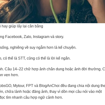
 hay giúp lấy lại cân bằng
g Facebook, Zalo, Instagram và story.
sống, nghiêng về suy ngẫm hơn là kể chuyện.
 có thể là STT, cũng có thể là lời kể ngắn.
anh. Câu 14–22 chữ hợp ảnh chân dung hoặc ảnh đời thường. 
ọn vẹn hơn.
 JobsGO, Mytour, FPT và BlogAnChoi đều đang chia nội dung th
ên, chữa lành hoặc đăng ảnh, thay vì dồn mọi câu nói vào một
 đọc tìm nhanh câu hợp ngữ cảnh hơn.