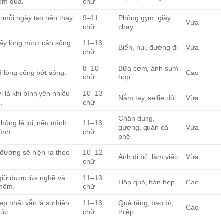
ôm qua.
chữ
ỏ mỗi ngày tạo nên thay
9–11
Phòng gym, giày
Vừa
chữ
chạy
hấy lòng mình cần sống
11–13
Biển, núi, đường đi
Vừa
chữ
8–10
Bữa cơm, ảnh sum
ì lòng cũng bớt sóng.
Cao
chữ
họp
 là khi bình yên nhiều
10–13
Nắm tay, selfie đôi
Vừa
.
chữ
Chân dung,
hông lẻ loi, nếu mình
11–13
gương, quán cà
Vừa
ình.
chữ
phê
, đường sẽ hiện ra theo
10–12
Ảnh đi bộ, làm việc
Vừa
.
chữ
giữ được lửa nghề và
11–13
Hộp quà, bàn họp
Cao
nhõm.
chữ
p nhất vẫn là sự hiện
11–13
Quà tặng, bao bì,
Cao
lúc.
chữ
thiệp