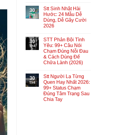
Stt Sinh Nhật Hài
30
Hước: 24 Mẫu Dễ
Th4
Dùng, Dễ Gây Cười
2026
STT Phản Bội Tình
30
Yêu: 99+ Câu Nói
Th4
Chạm Đúng Nỗi Đau
& Cách Dùng Để
Chữa Lành (2026)
Stt Người Lạ Từng
30
Quen Hay Nhất 2026:
Th4
99+ Status Chạm
Đúng Tâm Trạng Sau
Chia Tay