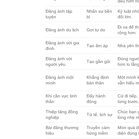
đều hơn h
Đăng ảnh tập
Nhấn sự bền
Kỷ luật nh
luyện
bỉ
đổi lớn.
Đi xa để t
Đăng ảnh du lịch
Gợi tự do
rộng hơn.
Đăng ảnh với gia
Tạo ấm áp
Nhà yên th
đình
Đăng ảnh với
Đúng người
Tạo gần gũi
người yêu
hơn lo lắng
Đăng ảnh một
Khẳng định
Một mình k
mình
bản thân
vẫn hiểu m
Khi cần vực tinh
Đẩy hành
Cứ đi tiếp
thần
động
từng bước
Thiệp tặng đồng
Chúc bạn 
Tử tế, lịch sự
nghiệp
lòng nhẹ 
Bài đăng thương
Truyền cảm
Món quà đẹ
hiệu
hứng mềm
diện đúng 