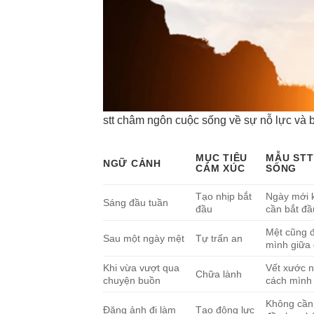
stt châm ngôn cuộc sống về sự nỗ lực và 
MỤC TIÊU
MẪU STT
NGỮ CẢNH
CẢM XÚC
SỐNG
Tạo nhịp bắt
Ngày mới 
Sáng đầu tuần
đầu
cần bắt đầu
Mệt cũng 
Sau một ngày mệt
Tự trấn an
mình giữa
Khi vừa vượt qua
Vết xước n
Chữa lành
chuyện buồn
cách mình 
Không cần 
Đăng ảnh đi làm
Tạo động lực