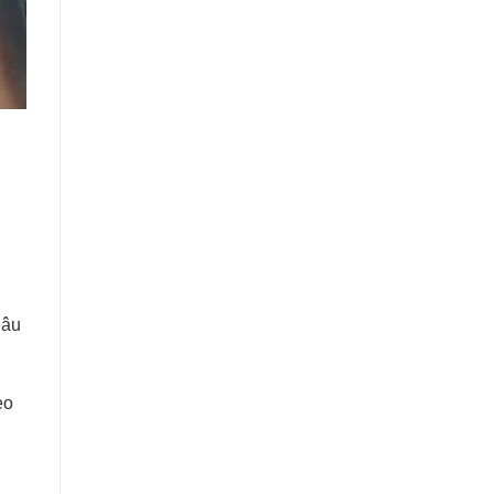
Câu
eo