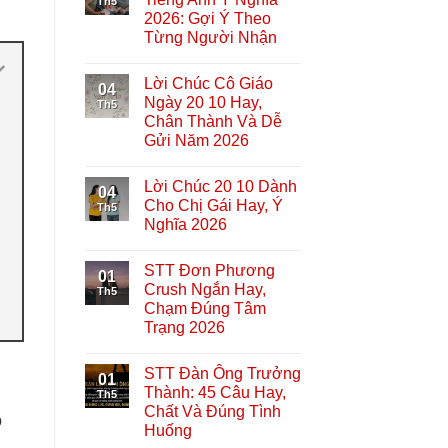
Th5
2026: Gợi Ý Theo
Từng Người Nhận
Lời Chúc Cô Giáo
04
Ngày 20 10 Hay,
Th5
Chân Thành Và Dễ
Gửi Năm 2026
Lời Chúc 20 10 Dành
04
Cho Chị Gái Hay, Ý
Th5
Nghĩa 2026
STT Đơn Phương
01
Crush Ngắn Hay,
Th5
Chạm Đúng Tâm
Trạng 2026
STT Đàn Ông Trưởng
01
Thành: 45 Câu Hay,
Th5
Chất Và Đúng Tình
p
Huống