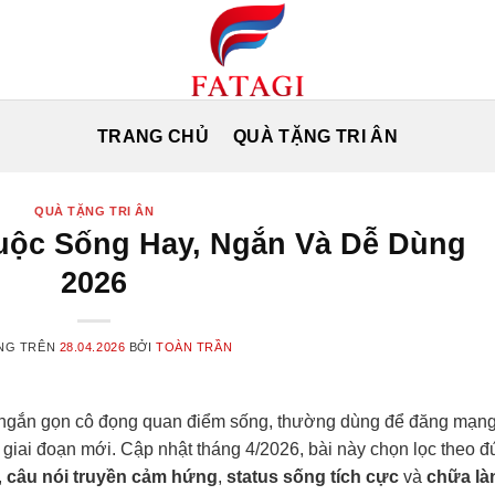
TRANG CHỦ
QUÀ TẶNG TRI ÂN
QUÀ TẶNG TRI ÂN
ộc Sống Hay, Ngắn Và Dễ Dùng
2026
NG TRÊN
28.04.2026
BỞI
TOÀN TRẦN
ngắn gọn cô đọng quan điểm sống, thường dùng để đăng mạng
t giai đoạn mới. Cập nhật tháng 4/2026, bài này chọn lọc theo 
,
câu nói truyền cảm hứng
,
status sống tích cực
và
chữa là