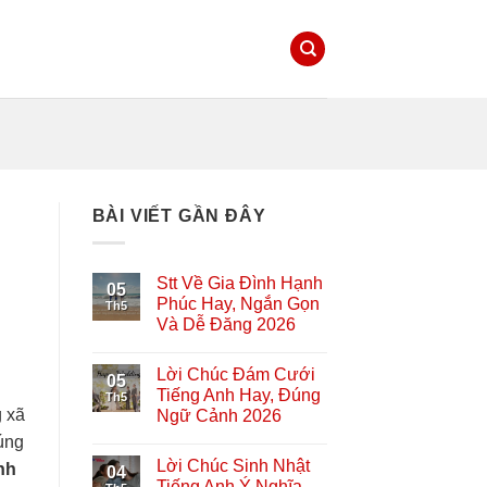
BÀI VIẾT GẦN ĐÂY
Stt Về Gia Đình Hạnh
05
Phúc Hay, Ngắn Gọn
Th5
Và Dễ Đăng 2026
Lời Chúc Đám Cưới
05
Tiếng Anh Hay, Đúng
Th5
 xã
Ngữ Cảnh 2026
đúng
Lời Chúc Sinh Nhật
nh
04
Tiếng Anh Ý Nghĩa