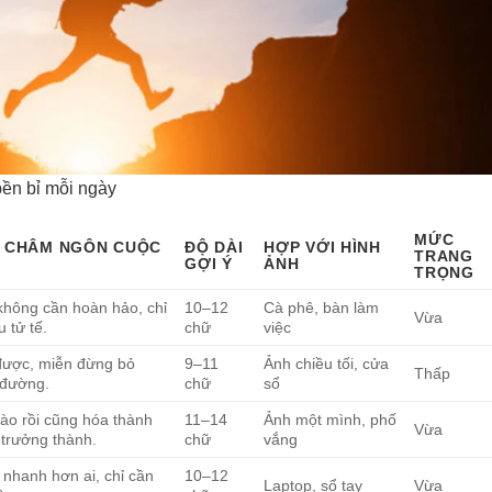
bền bỉ mỗi ngày
MỨC
 CHÂM NGÔN CUỘC
ĐỘ DÀI
HỢP VỚI HÌNH
TRANG
GỢI Ý
ẢNH
TRỌNG
không cần hoàn hảo, chỉ
10–12
Cà phê, bàn làm
Vừa
 tử tế.
chữ
việc
được, miễn đừng bỏ
9–11
Ảnh chiều tối, cửa
Thấp
 đường.
chữ
sổ
ào rồi cũng hóa thành
11–14
Ảnh một mình, phố
Vừa
trưởng thành.
chữ
vắng
nhanh hơn ai, chỉ cần
10–12
Laptop, sổ tay
Vừa