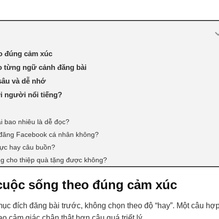
o đúng cảm xúc
o từng ngữ cảnh đăng bài
sâu và dễ nhớ
i người nổi tiếng?
 bao nhiêu là dễ đọc?
ể đăng Facebook cá nhân không?
cực hay câu buồn?
g cho thiệp quà tặng được không?
cuộc sống theo đúng cảm xúc
c đích đăng bài trước, không chọn theo độ “hay”. Một câu hợ
o cảm giác chân thật hơn câu quá triết lý.