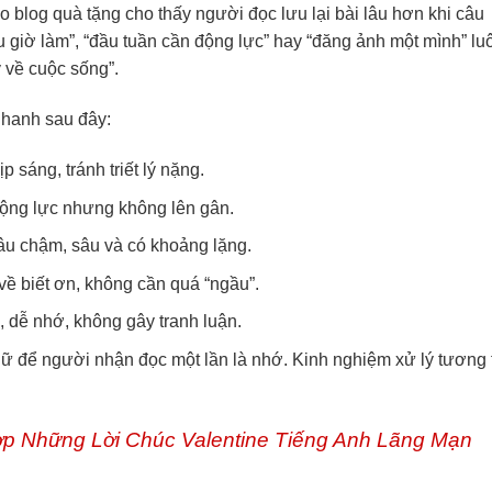
 blog quà tặng cho thấy người đọc lưu lại bài lâu hơn khi câu
 giờ làm”, “đầu tuần cần động lực” hay “đăng ảnh một mình” lu
 về cuộc sống”.
nhanh sau đây:
p sáng, tránh triết lý nặng.
động lực nhưng không lên gân.
câu chậm, sâu và có khoảng lặng.
ề biết ơn, không cần quá “ngầu”.
, dễ nhớ, không gây tranh luận.
ữ để người nhận đọc một lần là nhớ. Kinh nghiệm xử lý tương 
p Những Lời Chúc Valentine Tiếng Anh Lãng Mạn