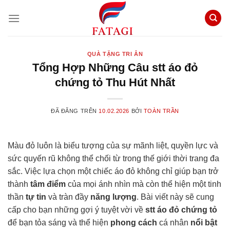
Chuyển
đến
nội
dung
QUÀ TẶNG TRI ÂN
Tổng Hợp Những Câu stt áo đỏ
chứng tỏ Thu Hút Nhất
ĐÃ ĐĂNG TRÊN
10.02.2026
BỞI
TOÀN TRẦN
Màu đỏ luôn là biểu tượng của sự mãnh liệt, quyền lực và
sức quyến rũ không thể chối từ trong thế giới thời trang đa
sắc. Việc lựa chọn một chiếc áo đỏ không chỉ giúp bạn trở
thành
tâm điểm
của mọi ánh nhìn mà còn thể hiện một tinh
thần
tự tin
và tràn đầy
năng lượng
. Bài viết này sẽ cung
cấp cho bạn những gợi ý tuyệt vời về
stt áo đỏ chứng tỏ
để bạn tỏa sáng và thể hiện
phong cách
cá nhân
nổi bật