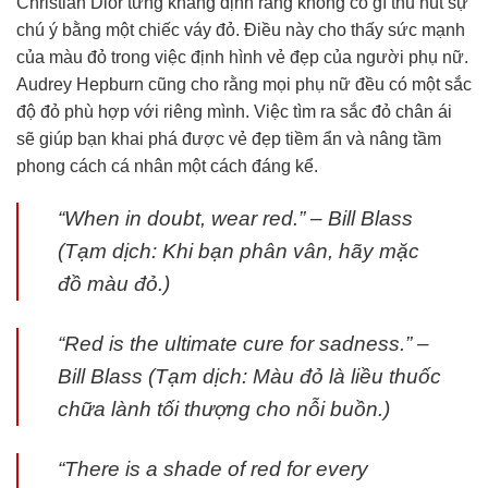
Christian Dior từng khẳng định rằng không có gì thu hút sự
chú ý bằng một chiếc váy đỏ. Điều này cho thấy sức mạnh
của màu đỏ trong việc định hình vẻ đẹp của người phụ nữ.
Audrey Hepburn cũng cho rằng mọi phụ nữ đều có một sắc
độ đỏ phù hợp với riêng mình. Việc tìm ra sắc đỏ chân ái
sẽ giúp bạn khai phá được vẻ đẹp tiềm ẩn và nâng tầm
phong cách cá nhân một cách đáng kể.
“When in doubt, wear red.” – Bill Blass
(Tạm dịch: Khi bạn phân vân, hãy mặc
đồ màu đỏ.)
“Red is the ultimate cure for sadness.” –
Bill Blass (Tạm dịch: Màu đỏ là liều thuốc
chữa lành tối thượng cho nỗi buồn.)
“There is a shade of red for every