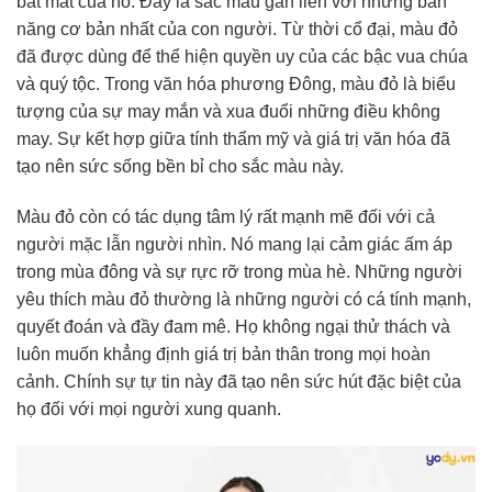
bắt mắt của nó. Đây là sắc màu gắn liền với những bản
năng cơ bản nhất của con người. Từ thời cổ đại, màu đỏ
đã được dùng để thể hiện quyền uy của các bậc vua chúa
và quý tộc. Trong văn hóa phương Đông, màu đỏ là biểu
tượng của sự may mắn và xua đuổi những điều không
may. Sự kết hợp giữa tính thẩm mỹ và giá trị văn hóa đã
tạo nên sức sống bền bỉ cho sắc màu này.
Màu đỏ còn có tác dụng tâm lý rất mạnh mẽ đối với cả
người mặc lẫn người nhìn. Nó mang lại cảm giác ấm áp
trong mùa đông và sự rực rỡ trong mùa hè. Những người
yêu thích màu đỏ thường là những người có cá tính mạnh,
quyết đoán và đầy đam mê. Họ không ngại thử thách và
luôn muốn khẳng định giá trị bản thân trong mọi hoàn
cảnh. Chính sự tự tin này đã tạo nên sức hút đặc biệt của
họ đối với mọi người xung quanh.