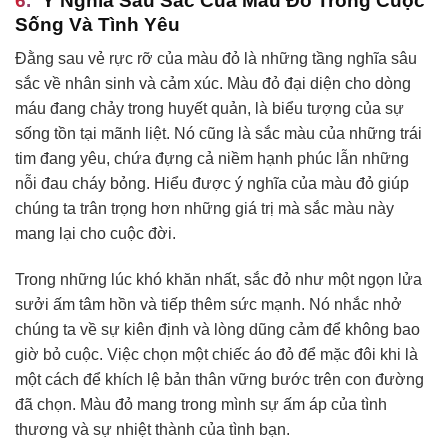
Ý Nghĩa Sâu Sắc Của Màu Đỏ Trong Cuộc
Sống Và Tình Yêu
Đằng sau vẻ rực rỡ của màu đỏ là những tầng nghĩa sâu
sắc về nhân sinh và cảm xúc. Màu đỏ đại diện cho dòng
máu đang chảy trong huyết quản, là biểu tượng của sự
sống tồn tại mãnh liệt. Nó cũng là sắc màu của những trái
tim đang yêu, chứa đựng cả niềm hạnh phúc lẫn những
nỗi đau cháy bỏng. Hiểu được ý nghĩa của màu đỏ giúp
chúng ta trân trọng hơn những giá trị mà sắc màu này
mang lại cho cuộc đời.
Trong những lúc khó khăn nhất, sắc đỏ như một ngọn lửa
sưởi ấm tâm hồn và tiếp thêm sức mạnh. Nó nhắc nhở
chúng ta về sự kiên định và lòng dũng cảm để không bao
giờ bỏ cuộc. Việc chọn một chiếc áo đỏ để mặc đôi khi là
một cách để khích lệ bản thân vững bước trên con đường
đã chọn. Màu đỏ mang trong mình sự ấm áp của tình
thương và sự nhiệt thành của tình bạn.