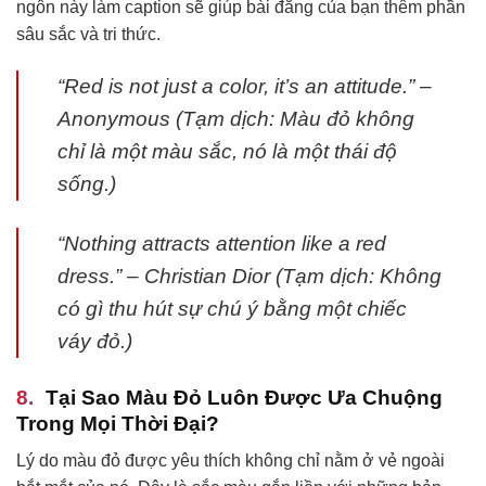
ngôn này làm caption sẽ giúp bài đăng của bạn thêm phần
sâu sắc và tri thức.
“Red is not just a color, it’s an attitude.” –
Anonymous (Tạm dịch: Màu đỏ không
chỉ là một màu sắc, nó là một thái độ
sống.)
“Nothing attracts attention like a red
dress.” – Christian Dior (Tạm dịch: Không
có gì thu hút sự chú ý bằng một chiếc
váy đỏ.)
Tại Sao Màu Đỏ Luôn Được Ưa Chuộng
Trong Mọi Thời Đại?
Lý do màu đỏ được yêu thích không chỉ nằm ở vẻ ngoài