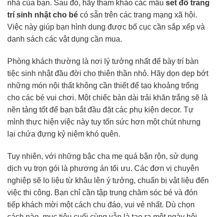
nhà của bạn. Sau đó, hãy tham khảo các mẫu
set đồ trang
trí sinh nhật cho bé
có sẵn trên các trang mạng xã hội.
Việc này giúp bạn hình dung được bố cục cần sắp xếp và
danh sách các vật dụng cần mua.
Phòng khách thường là nơi lý tưởng nhất để bày trí bàn
tiệc sinh nhật đầu đời cho thiên thần nhỏ. Hãy dọn dẹp bớt
những món nội thất không cần thiết để tạo khoảng trống
cho các bé vui chơi. Một chiếc bàn dài trải khăn trắng sẽ là
nền tảng tốt để bạn bắt đầu đặt các phụ kiện decor. Tự
mình thực hiện việc này tuy tốn sức hơn một chút nhưng
lại chứa đựng kỷ niệm khó quên.
Tuy nhiên, với những bậc cha mẹ quá bận rộn, sử dụng
dịch vụ trọn gói là phương án tối ưu. Các đơn vị chuyên
nghiệp sẽ lo liệu từ khâu lên ý tưởng, chuẩn bị vật liệu đến
việc thi công. Bạn chỉ cần tập trung chăm sóc bé và đón
tiếp khách mời một cách chu đáo, vui vẻ nhất. Dù chọn
cách nào, mục tiêu cuối cùng vẫn là tạo ra một ngày hội