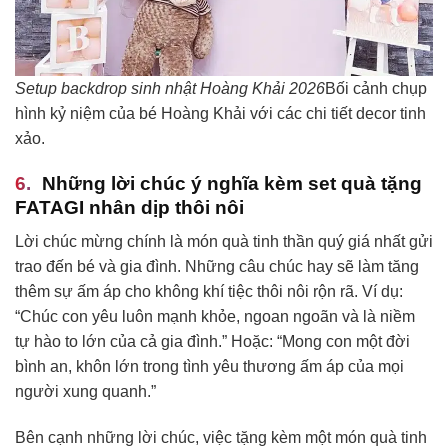
Setup backdrop sinh nhật Hoàng Khải 2026
Bối cảnh chụp
hình kỷ niệm của bé Hoàng Khải với các chi tiết decor tinh
xảo.
Những lời chúc ý nghĩa kèm set quà tặng
FATAGI nhân dịp thôi nôi
Lời chúc mừng chính là món quà tinh thần quý giá nhất gửi
trao đến bé và gia đình. Những câu chúc hay sẽ làm tăng
thêm sự ấm áp cho không khí tiệc thôi nôi rộn rã. Ví dụ:
“Chúc con yêu luôn mạnh khỏe, ngoan ngoãn và là niềm
tự hào to lớn của cả gia đình.” Hoặc: “Mong con một đời
bình an, khôn lớn trong tình yêu thương ấm áp của mọi
người xung quanh.”
Bên cạnh những lời chúc, việc tặng kèm một món quà tinh