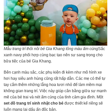
Mẫu trang trí thôi nôi bé Gia Khang tông màu ấm cúng
Sắc
xanh navy phối hợp cùng bạc tạo nên sự sang trọng cho
bữa tiệc của bé Gia Khang.
Bên cạnh màu sắc, các phụ kiện đi kèm như mô hình xe
hơi hay siêu anh hùng cũng rất hấp dẫn. Các mẹ có thể tự
tay cắm thêm những lẵng hoa tươi nhỏ để làm mềm mại
không gian trang trí. Việc này giúp cân bằng giữa sự mạnh
mẽ của bé trai và nét ấm cúng của tình cảm gia đình. Một
set đồ trang trí sinh nhật cho bé
được thiết kế riêng sẽ
luôn mang lại dấu ấn độc bản.