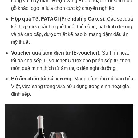
công và may mắn. Rượu vang Pháp hoặc Ý đi kèm hộp
gỗ khắc logo là lựa chọn cực kỳ chuyên nghiệp.
Hộp quà Tết FATAGI (Friendship Cakes):
Các set quà
kết hợp giữa bánh nghệ thuật thủ công, hạt dinh dưỡng
và trà cao cấp, được thiết kế bao bì mang đậm dấu ấn
mỹ thuật.
Voucher quà tặng điện tử (E-voucher):
Sự linh hoạt
tối đa cho sếp. E-voucher UrBox cho phép sếp tự chọn
món quà mình thích từ ẩm thực đến nghỉ dưỡng.
Bộ ấm chén trà sứ xương:
Mang đậm hồn cốt văn hóa
Việt, vừa sang trọng vừa hữu dụng trong sinh hoạt gia
đình sếp.