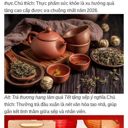
thực.
Chú thích: Thực phẩm sức khỏe là xu hướng quà
tặng cao cấp được ưa chuộng nhất năm 2026.
Alt: Trà thượng hạng làm quà Tết tặng sếp ý nghĩa.
Chú
thích: Thưởng trà đầu xuân là nét văn hóa tao nhã, giúp
gắn kết tình thâm giữa sếp và nhân viên.