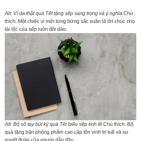
Alt: Ví da thật quà Tết tặng sếp sang trọng và ý nghĩa.
Chú
thích: Một chiếc ví mới tưng bừng sắc xuân là lời chúc cho
tài lộc của sếp luôn dồi dào.
Alt: Bộ sổ tay bút ký quà Tết biếu sếp tinh tế.
Chú thích: Bộ
quà tặng băn phòng phẩm cao cấp tôn vinh trí tuệ và sự
quyết đoán của người dẫn đầu.