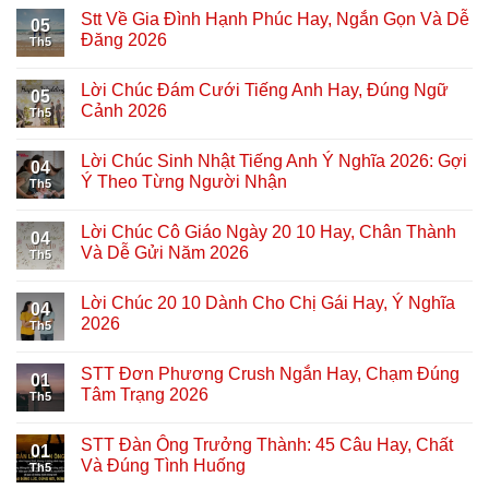
Stt Về Gia Đình Hạnh Phúc Hay, Ngắn Gọn Và Dễ
05
Đăng 2026
Th5
Lời Chúc Đám Cưới Tiếng Anh Hay, Đúng Ngữ
05
Cảnh 2026
Th5
Lời Chúc Sinh Nhật Tiếng Anh Ý Nghĩa 2026: Gợi
04
Ý Theo Từng Người Nhận
Th5
Lời Chúc Cô Giáo Ngày 20 10 Hay, Chân Thành
04
Và Dễ Gửi Năm 2026
Th5
Lời Chúc 20 10 Dành Cho Chị Gái Hay, Ý Nghĩa
04
2026
Th5
STT Đơn Phương Crush Ngắn Hay, Chạm Đúng
01
Tâm Trạng 2026
Th5
STT Đàn Ông Trưởng Thành: 45 Câu Hay, Chất
01
Và Đúng Tình Huống
Th5