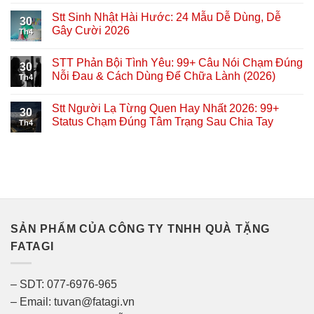
Stt Sinh Nhật Hài Hước: 24 Mẫu Dễ Dùng, Dễ
30
Gây Cười 2026
Th4
STT Phản Bội Tình Yêu: 99+ Câu Nói Chạm Đúng
30
Nỗi Đau & Cách Dùng Để Chữa Lành (2026)
Th4
Stt Người Lạ Từng Quen Hay Nhất 2026: 99+
30
Status Chạm Đúng Tâm Trạng Sau Chia Tay
Th4
SẢN PHẨM CỦA CÔNG TY TNHH QUÀ TẶNG
FATAGI
– SDT: 077-6976-965
– Email: tuvan@fatagi.vn