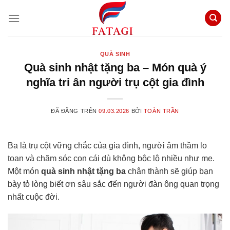
Chuyển
đến
nội
dung
QUÀ SINH
Quà sinh nhật tặng ba – Món quà ý
nghĩa tri ân người trụ cột gia đình
ĐÃ ĐĂNG TRÊN
09.03.2026
BỞI
TOÀN TRẦN
Ba là trụ cột vững chắc của gia đình, người âm thầm lo
toan và chăm sóc con cái dù không bộc lộ nhiều như mẹ.
Một món
quà sinh nhật tặng ba
chân thành sẽ giúp bạn
bày tỏ lòng biết ơn sâu sắc đến người đàn ông quan trọng
nhất cuộc đời.