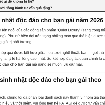
t gì để không bị lỗi?
ười đồng hành tư vấn quà tặng?
 nhật độc đáo cho bạn gái năm 2026
 lên ngôi của các dòng sản phẩm “Quiet Luxury” (sang trọng t
 vững). Phụ nữ hiện đại trân trọng những món quà thể hiện được 
 giá trị phô trương.
 hộp quà được kết hợp giữa hoa tươi nghệ thuật, bánh ngọt thủ
 lại tỷ lệ hài lòng cao nhất. Sự kết hợp đa giác quan chính là c
c đáo cho bạn gái
mà nàng sẽ muốn lưu giữ mãi.
sinh nhật độc đáo cho bạn gái theo
ch, chúng tôi đã phân loại danh sách này thành 3 nhóm giá th
g hiệu và thời điểm, vui lòng liên hệ FATAGI để được tư vấn ch