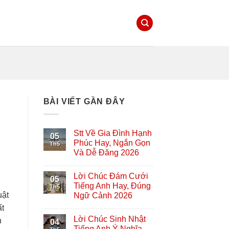
BÀI VIẾT GẦN ĐÂY
Stt Về Gia Đình Hạnh
05
Phúc Hay, Ngắn Gọn
Th5
Và Dễ Đăng 2026
Lời Chúc Đám Cưới
05
Tiếng Anh Hay, Đúng
Th5
uật
Ngữ Cảnh 2026
ất
Lời Chúc Sinh Nhật
n
04
Tiếng Anh Ý Nghĩa