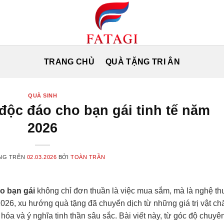
TRANG CHỦ
QUÀ TẶNG TRI ÂN
QUÀ SINH
độc đáo cho bạn gái tinh tế năm
2026
NG TRÊN
02.03.2026
BỞI
TOÀN TRẦN
o bạn gái
không chỉ đơn thuần là việc mua sắm, mà là nghệ th
026, xu hướng quà tặng đã chuyển dịch từ những giá trị vật ch
óa và ý nghĩa tinh thần sâu sắc. Bài viết này, từ góc độ chuyê