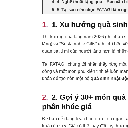
4. Nghệ thuật tặng quà – Bạn cần biế
5. Tại sao nên chọn FATAGI làm ng
1. Xu hướng quà sinh
Thị trường quà tặng năm 2026 ghi nhận sự
lặng) và “Sustainable Gifts” (chi phí bền
quan sát tỉ mỉ của người tặng hơn là những
Tại FATAGI, chúng tôi nhận thấy rằng một
công và một món phụ kiện tinh tế luôn mang
khóa để tạo nên một bộ
quà sinh nhật độ
2. Gợi ý 30+ món quà 
phân khúc giá
Để bạn dễ dàng lựa chọn dựa trên ngân sá
khảo (Lưu ý: Giá có thể thay đổi tùy thươn