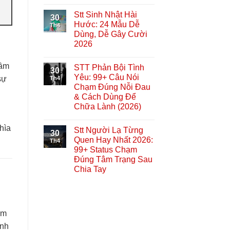
Stt Sinh Nhật Hài
30
Hước: 24 Mẫu Dễ
Th4
Dùng, Dễ Gây Cười
2026
hầm
STT Phản Bội Tình
30
Yêu: 99+ Câu Nói
sự
Th4
Chạm Đúng Nỗi Đau
& Cách Dùng Để
Chữa Lành (2026)
hìa
Stt Người Lạ Từng
30
Quen Hay Nhất 2026:
Th4
99+ Status Chạm
Đúng Tâm Trạng Sau
Chia Tay
am
ính