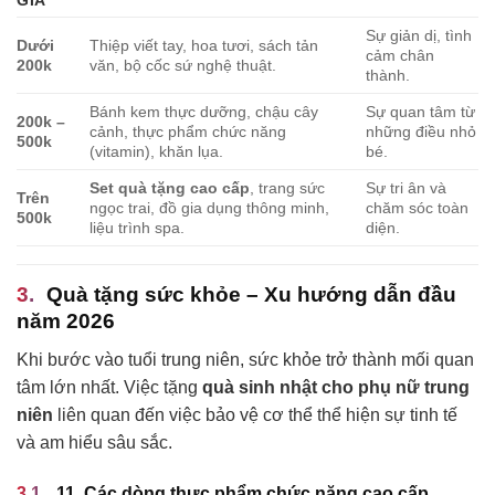
GIÁ
Sự giản dị, tình
Dưới
Thiệp viết tay, hoa tươi, sách tản
cảm chân
200k
văn, bộ cốc sứ nghệ thuật.
thành.
Bánh kem thực dưỡng, chậu cây
Sự quan tâm từ
200k –
cảnh, thực phẩm chức năng
những điều nhỏ
500k
(vitamin), khăn lụa.
bé.
Set quà tặng cao cấp
, trang sức
Sự tri ân và
Trên
ngọc trai, đồ gia dụng thông minh,
chăm sóc toàn
500k
liệu trình spa.
diện.
Quà tặng sức khỏe – Xu hướng dẫn đầu
năm 2026
Khi bước vào tuổi trung niên, sức khỏe trở thành mối quan
tâm lớn nhất. Việc tặng
quà sinh nhật cho phụ nữ trung
niên
liên quan đến việc bảo vệ cơ thể thể hiện sự tinh tế
và am hiểu sâu sắc.
11. Các dòng thực phẩm chức năng cao cấp