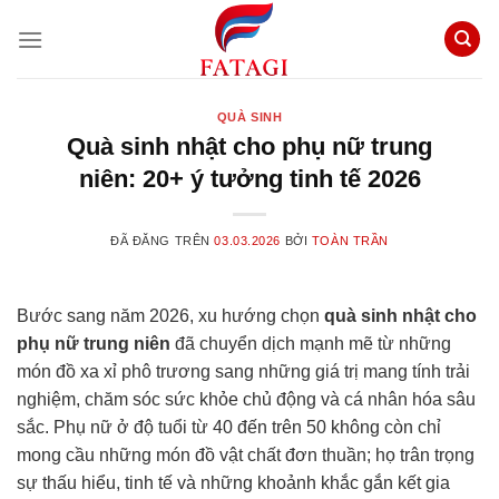
Chuyển
đến
nội
dung
QUÀ SINH
Quà sinh nhật cho phụ nữ trung
niên: 20+ ý tưởng tinh tế 2026
ĐÃ ĐĂNG TRÊN
03.03.2026
BỞI
TOÀN TRẦN
Bước sang năm 2026, xu hướng chọn
quà sinh nhật cho
phụ nữ trung niên
đã chuyển dịch mạnh mẽ từ những
món đồ xa xỉ phô trương sang những giá trị mang tính trải
nghiệm, chăm sóc sức khỏe chủ động và cá nhân hóa sâu
sắc. Phụ nữ ở độ tuổi từ 40 đến trên 50 không còn chỉ
mong cầu những món đồ vật chất đơn thuần; họ trân trọng
sự thấu hiểu, tinh tế và những khoảnh khắc gắn kết gia