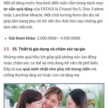
Một số dòng nước hoa kinh điển luôn nằm trong danh mục
tư vấn quà tặng
của FATAGI là Chanel No.5, Dior J’adore
hoặc Lancôme Miracle. Một chút hương thơm dìu dịu sẽ
giúp tâm trạng phụ nữ trở nên thư thái hơn sau những giờ
làm việc mệt mỏi.
Giá tham khảo:
2.000.000đ – 4.500.000đ.
15. Thiết bị gia dụng và chăm sóc tại gia
Những món quà hữu ích giúp giải phóng sức lao động
hoặc chăm sóc cơ thể tại nhà đang trở nên rất phổ biến.
Đây là loại
quà sinh nhật cho phụ nữ trung niên
mà
chồng thường tặng vợ hoặc con cái tặng mẹ.