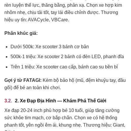
rèn luyện thể lực, thăng bằng, phản xạ. Chọn xe hợp kim
nhôm nhẹ, chịu tải tốt, tay lái điều chỉnh được. Thương
hiệu uy tín: AVACycle, VBCare.
Phân khúc giá:
Dưới 500k: Xe scooter 3 bánh cơ bản
500k-1 triệu: Xe scooter 2 bánh có đèn LED, phanh đĩa
Trên 1 triệu: Xe scooter cao cấp, bánh cao su bền bỉ
Gợi ý từ FATAGI:
Kèm bộ bảo hộ (mũ, đệm khuỷu tay, đầu
gối) để bé an toàn khi chơi.
2. Xe Đạp Địa Hình — Khám Phá Thế Giới
Xe đạp 20-24 inch phù hợp bé 10 tuổi, giúp tăng cường
sức khỏe tim mạch, cơ bắp chân. Chọn xe có hệ thống
phanh tốt, yên ngồi êm ái, khung nhẹ. Thương hiệu: Giant,