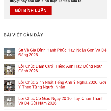
duyệt này cho lần bình luận kế tiếp của tôi.
BÀI VIẾT GẦN ĐÂY
Stt Về Gia Đình Hạnh Phúc Hay, Ngắn Gọn Và Dễ
05
Đăng 2026
Th5
Lời Chúc Đám Cưới Tiếng Anh Hay, Đúng Ngữ
05
Cảnh 2026
Th5
Lời Chúc Sinh Nhật Tiếng Anh Ý Nghĩa 2026: Gợi
04
Ý Theo Từng Người Nhận
Th5
Lời Chúc Cô Giáo Ngày 20 10 Hay, Chân Thành
04
Và Dễ Gửi Năm 2026
Th5