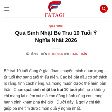
Chuyển
đến
nội
dung
QUÀ SINH
Quà Sinh Nhật Bé Trai 10 Tuổi Ý
Nghĩa Nhất 2026
ĐÃ ĐĂNG TRÊN
09.03.2026
BỞI
TOÀN TRẦN
Bé trai 10 tuổi đang ở giai đoạn chuyển mình quan trọng —
từ tuổi thơ sang tuổi thiếu niên. Các bé bắt đầu có sở thích
rõ ràng, tính cách riêng, và mong muốn được thể hiện bản
thân. Chọn
quà sinh nhật bé trai 10 tuổi
phù hợp không
chỉ mang lại niềm vui mà còn đồng hành cùng con trong
hành trình khám phá thế giới. Dưới đây là gợi ý chi tiết
giúp ba mẹ tìm được món quà ý nghĩa nhất.