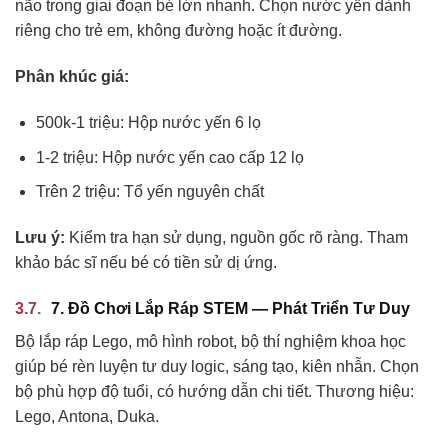
não trong giai đoạn bé lớn nhanh. Chọn nước yến dành
riêng cho trẻ em, không đường hoặc ít đường.
Phân khúc giá:
500k-1 triệu: Hộp nước yến 6 lọ
1-2 triệu: Hộp nước yến cao cấp 12 lọ
Trên 2 triệu: Tổ yến nguyên chất
Lưu ý:
Kiểm tra hạn sử dụng, nguồn gốc rõ ràng. Tham
khảo bác sĩ nếu bé có tiền sử dị ứng.
7. Đồ Chơi Lắp Ráp STEM — Phát Triển Tư Duy
Bộ lắp ráp Lego, mô hình robot, bộ thí nghiệm khoa học
giúp bé rèn luyện tư duy logic, sáng tạo, kiên nhẫn. Chọn
bộ phù hợp độ tuổi, có hướng dẫn chi tiết. Thương hiệu:
Lego, Antona, Duka.