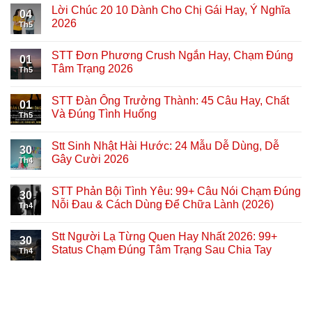
Lời Chúc 20 10 Dành Cho Chị Gái Hay, Ý Nghĩa
04
2026
Th5
STT Đơn Phương Crush Ngắn Hay, Chạm Đúng
01
Tâm Trạng 2026
Th5
STT Đàn Ông Trưởng Thành: 45 Câu Hay, Chất
01
Và Đúng Tình Huống
Th5
Stt Sinh Nhật Hài Hước: 24 Mẫu Dễ Dùng, Dễ
30
Gây Cười 2026
Th4
STT Phản Bội Tình Yêu: 99+ Câu Nói Chạm Đúng
30
Nỗi Đau & Cách Dùng Để Chữa Lành (2026)
Th4
Stt Người Lạ Từng Quen Hay Nhất 2026: 99+
30
Status Chạm Đúng Tâm Trạng Sau Chia Tay
Th4