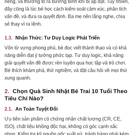
riêng, và thường tỏ ra bướng bỉnh khi bị áp đặt. Tuy nhiên,
đây cũng là lúc bé học cách kiểm soát cảm xúc, phân tích
vấn đề, và đưa ra quyết định. Ba mẹ nên lắng nghe, chia
sẻ thay vì ra lệnh.
Nhận Thức: Tư Duy Logic Phát Triển
Vốn từ vựng phong phú, bé đọc viết thành thạo và có khả
năng diễn đạt ý tưởng phức tạp. Tư duy logic, khả năng
giải quyết vấn đề được rèn luyện qua học tập và trò chơi.
Bé thích khám phá, thử nghiệm, và đặt câu hỏi về mọi thứ
xung quanh.
Chọn Quà Sinh Nhật Bé Trai 10 Tuổi Theo
Tiêu Chí Nào?
An Toàn Tuyệt Đối
Ưu tiên sản phẩm có chứng nhận chất lượng (CR, CE,
ISO), chất liệu không độc hại, không có góc cạnh sắc
nhọn. Kiểm tra kỹ nguồn gốc xuất xứ, tránh hàng nhái kém