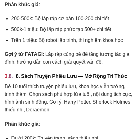
Phân khúc giá:
200-500k: Bộ lắp ráp cơ bản 100-200 chi tiết
500k-1 triệu: Bộ lắp ráp phức tạp 500+ chi tiết
Trên 1 triệu: Bộ robot lập trình, thí nghiệm khoa học
Gợi ý từ FATAGI:
Lắp ráp cùng bé để tăng tương tác gia
đình, hướng dẫn con cách giải quyết vấn đề.
8. Sách Truyện Phiêu Lưu — Mở Rộng Tri Thức
Bé 10 tuổi thích truyện phiêu lưu, khoa học viễn tưởng,
trinh thám. Chọn sách phù hợp lứa tuổi, nội dung tích cực,
hình ảnh sinh động. Gợi ý: Harry Potter, Sherlock Holmes
thiếu nhi, Doraemon.
Phân khúc giá:
Dưới 200k: Truyện tranh, sách thiếu nhi