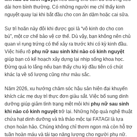
dài hơn bình thường. Có những người mẹ chỉ thấy kinh
nguyệt quay lại khi bắt đầu cho con ăn dặm hoặc cai sữa.
Sự trì hoãn này đôi khi được gọi là “vô kinh do cho con
bú”, một cơ chế bảo vệ cơ thể. Dù vậy, bạn không nên chủ
quan vì rụng trứng có thể xảy ra trước khi có kỳ kinh đầu.
Việc hiểu rõ
phụ nữ sau sinh khi nào có kinh nguyệt
giúp bạn có kế hoạch xây dựng lại nhịp sống khoa học.
Đừng quá lo lắng nếu bạn thấy chu kỳ đầu tiên có chút
khác lạ về số lượng cũng như màu sắc.
Năm 2026, xu hướng chăm sóc hậu sản hiện đại khuyến
khích các mẹ duy trì thực đơn giàu sắt. Việc bổ sung dinh
dưỡng giúp giảm tình trạng mệt mỏi khi
phụ nữ sau sinh
khi nào có kinh nguyệt
trở lại. Những hộp quà nghệ thuật
chứa hạt dinh dưỡng và trà thảo mộc tại FATAGI là lựa
chọn hoàn hảo. Chúng không chỉ thơm ngon mà còn hỗ trợ
tuần hoàn máu và tái tạo năng lượng cho người phụ nữ.