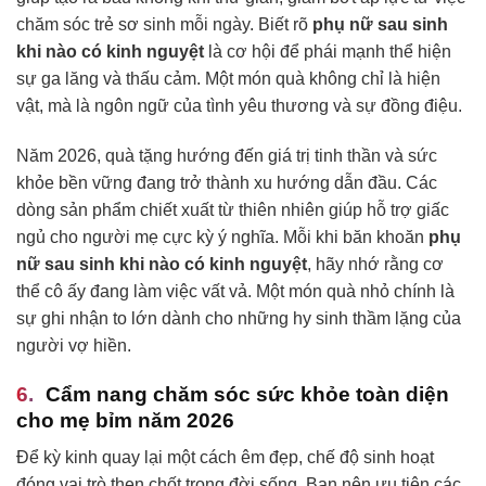
chăm sóc trẻ sơ sinh mỗi ngày. Biết rõ
phụ nữ sau sinh
khi nào có kinh nguyệt
là cơ hội để phái mạnh thể hiện
sự ga lăng và thấu cảm. Một món quà không chỉ là hiện
vật, mà là ngôn ngữ của tình yêu thương và sự đồng điệu.
Năm 2026, quà tặng hướng đến giá trị tinh thần và sức
khỏe bền vững đang trở thành xu hướng dẫn đầu. Các
dòng sản phẩm chiết xuất từ thiên nhiên giúp hỗ trợ giấc
ngủ cho người mẹ cực kỳ ý nghĩa. Mỗi khi băn khoăn
phụ
nữ sau sinh khi nào có kinh nguyệt
, hãy nhớ rằng cơ
thể cô ấy đang làm việc vất vả. Một món quà nhỏ chính là
sự ghi nhận to lớn dành cho những hy sinh thầm lặng của
người vợ hiền.
Cẩm nang chăm sóc sức khỏe toàn diện
cho mẹ bỉm năm 2026
Để kỳ kinh quay lại một cách êm đẹp, chế độ sinh hoạt
đóng vai trò then chốt trong đời sống. Bạn nên ưu tiên các