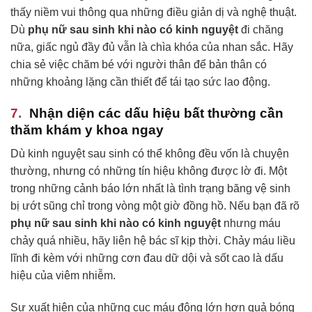
thấy niềm vui thông qua những điều giản dị và nghệ thuật.
Dù
phụ nữ sau sinh khi nào có kinh nguyệt
đi chăng
nữa, giấc ngủ đầy đủ vẫn là chìa khóa của nhan sắc. Hãy
chia sẻ việc chăm bé với người thân để bản thân có
những khoảng lặng cần thiết để tái tạo sức lao động.
Nhận diện các dấu hiệu bất thường cần
thăm khám y khoa ngay
Dù kinh nguyệt sau sinh có thể không đều vốn là chuyện
thường, nhưng có những tín hiệu không được lờ đi. Một
trong những cảnh báo lớn nhất là tình trạng băng vệ sinh
bị ướt sũng chỉ trong vòng một giờ đồng hồ. Nếu bạn đã rõ
phụ nữ sau sinh khi nào có kinh nguyệt
nhưng máu
chảy quá nhiều, hãy liên hệ bác sĩ kịp thời. Chảy máu liều
lĩnh đi kèm với những cơn đau dữ dội và sốt cao là dấu
hiệu của viêm nhiễm.
Sự xuất hiện của những cục máu đông lớn hơn quả bóng