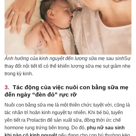
Ảnh hưởng của kinh nguyệt đến lượng sữa mẹ sau sinh
Sự
thay đổi nội tiết tố có thể khiến lượng sữa mẹ sụt giảm nhẹ
trong kỳ kinh.
Tác động của việc nuôi con bằng sữa mẹ
đến ngày “đèn đỏ” rực rỡ
Nuôi con bằng sữa mẹ là một thiên chức tuyệt vời, cũng là
tác nhân trì hoãn kinh nguyệt tự nhiên. Khi bé bú, tuyến
yên tiết ra Prolactin để sản xuất sữa, đồng thời ức chế
hormone rụng trứng bên trong. Do đó,
phụ nữ sau sinh
khi nào có kinh nguyệt
nếu đang cho con bú thường kéo