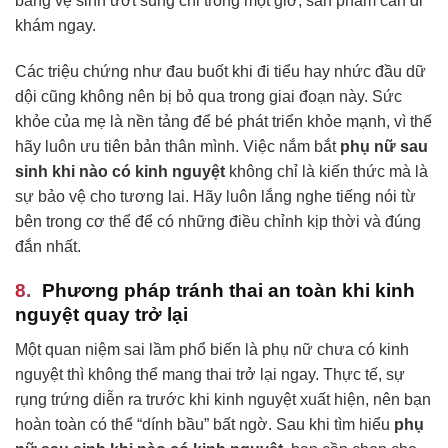
băng vệ sinh ướt sũng chỉ trong một giờ, sản phẩm cần đi
khám ngay.
Các triệu chứng như đau buốt khi đi tiểu hay nhức đầu dữ
dội cũng không nên bị bỏ qua trong giai đoạn này. Sức
khỏe của mẹ là nền tảng để bé phát triển khỏe mạnh, vì thế
hãy luôn ưu tiên bản thân mình. Việc nắm bắt
phụ nữ sau
sinh khi nào có kinh nguyệt
không chỉ là kiến thức mà là
sự bảo vệ cho tương lai. Hãy luôn lắng nghe tiếng nói từ
bên trong cơ thể để có những điều chỉnh kịp thời và đúng
đắn nhất.
Phương pháp tránh thai an toàn khi kinh
nguyệt quay trở lại
Một quan niệm sai lầm phổ biến là phụ nữ chưa có kinh
nguyệt thì không thể mang thai trở lại ngay. Thực tế, sự
rụng trứng diễn ra trước khi kinh nguyệt xuất hiện, nên bạn
hoàn toàn có thể “dính bầu” bất ngờ. Sau khi tìm hiểu
phụ