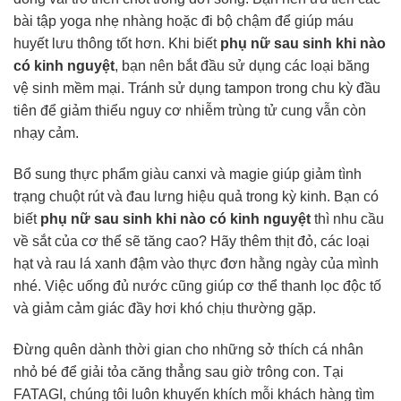
bài tập yoga nhẹ nhàng hoặc đi bộ chậm để giúp máu
huyết lưu thông tốt hơn. Khi biết
phụ nữ sau sinh khi nào
có kinh nguyệt
, bạn nên bắt đầu sử dụng các loại băng
vệ sinh mềm mại. Tránh sử dụng tampon trong chu kỳ đầu
tiên để giảm thiểu nguy cơ nhiễm trùng tử cung vẫn còn
nhạy cảm.
Bổ sung thực phẩm giàu canxi và magie giúp giảm tình
trạng chuột rút và đau lưng hiệu quả trong kỳ kinh. Bạn có
biết
phụ nữ sau sinh khi nào có kinh nguyệt
thì nhu cầu
về sắt của cơ thể sẽ tăng cao? Hãy thêm thịt đỏ, các loại
hạt và rau lá xanh đậm vào thực đơn hằng ngày của mình
nhé. Việc uống đủ nước cũng giúp cơ thể thanh lọc độc tố
và giảm cảm giác đầy hơi khó chịu thường gặp.
Đừng quên dành thời gian cho những sở thích cá nhân
nhỏ bé để giải tỏa căng thẳng sau giờ trông con. Tại
FATAGI, chúng tôi luôn khuyến khích mỗi khách hàng tìm