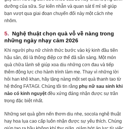
dưỡng của sữa. Sự kiên nhẫn và quan sát tỉ mỉ sẽ giúp
bạn vượt qua giai đoạn chuyển đổi này một cách nhẹ
nhõm.
Nghệ thuật chọn quà vỗ về nàng trong
những ngày nhạy cảm 2026
Khi người phụ nữ chính thức bước vào kỳ kinh đầu tiên
hậu sản, đó là thông điệp cơ thể đã sẵn sàng. Một món
quà chữa lành sẽ giúp xoa dịu những cơn đau và tiếp
thêm động lực cho hành trình làm mẹ. Thay vì những lời
hỏi han khô khan, hãy tặng nàng một set quà thanh tao từ
hệ thống FATAGI. Chúng tôi tin rằng
phụ nữ sau sinh khi
nào có kinh nguyệt
đều xứng đáng nhận được sự trân
trọng đặc biệt nhất.
Những set quà gồm nến thơm dịu nhẹ, socola nghệ thuật
hay hoa lụa cao cấp luôn nhận được sự yêu thích. Chúng
giúp tạo ra bầu không khí thư giãn, giảm bớt áp lực từ việc