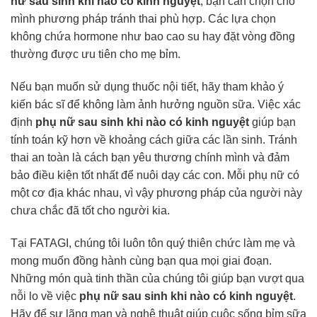
nữ sau sinh khi nào có kinh nguyệt
, bạn cần chọn cho
mình phương pháp tránh thai phù hợp. Các lựa chọn
không chứa hormone như bao cao su hay đặt vòng đồng
thường được ưu tiên cho mẹ bỉm.
Nếu bạn muốn sử dụng thuốc nội tiết, hãy tham khảo ý
kiến bác sĩ để không làm ảnh hưởng nguồn sữa. Việc xác
định
phụ nữ sau sinh khi nào có kinh nguyệt
giúp bạn
tính toán kỹ hơn về khoảng cách giữa các lần sinh. Tránh
thai an toàn là cách bạn yêu thương chính mình và đảm
bảo điều kiện tốt nhất để nuôi dạy các con. Mỗi phụ nữ có
một cơ địa khác nhau, vì vậy phương pháp của người này
chưa chắc đã tốt cho người kia.
Tại FATAGI, chúng tôi luôn tôn quý thiên chức làm mẹ và
mong muốn đồng hành cùng bạn qua mọi giai đoạn.
Những món quà tinh thần của chúng tôi giúp bạn vượt qua
nỗi lo về việc
phụ nữ sau sinh khi nào có kinh nguyệt
.
Hãy để sự lãng mạn và nghệ thuật giúp cuộc sống bỉm sữa