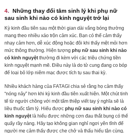
Những thay đổi tâm sinh lý khi phụ nữ
sau sinh khi nào có kinh nguyệt trở lại
Kỳ kinh đầu tiên sau một thời gian dài vắng bóng thường
mang theo nhiều xáo trộn cảm xúc. Bạn có thể cảm thấy
nhạy cảm hơn, dễ xúc động hoặc đôi khi thấy mệt mỏi hơn
mức thông thường. Hiện tượng
phụ nữ sau sinh khi nào
có kinh nguyệt
thường đi kèm với các triệu chứng tiền
kinh nguyệt mạnh mẽ. Điều này là do tử cung đang co bóp
để loại bỏ lớp niêm mạc được tích tụ sau thai kỳ.
Nhiều khách hàng của FATAGI chia sẻ rằng họ cảm thấy
“nóng nảy” hơn khi kỳ kinh đầu tiên xuất hiện. Một chút tinh
tế từ người chồng với một tấm thiệp viết tay ý nghĩa sẽ là
liều thuốc tâm lý. Hiểu được
phụ nữ sau sinh khi nào có
kinh nguyệt
là hiểu được những cơn đau thắt bụng có thể
quấy rầy nàng. Hãy tạo không gian nghỉ ngơi yên tĩnh để
người mẹ cảm thấy được che chở và thấu hiểu tận cùng.