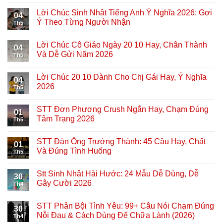
Lời Chúc Sinh Nhật Tiếng Anh Ý Nghĩa 2026: Gợi
04
Ý Theo Từng Người Nhận
Th5
Lời Chúc Cô Giáo Ngày 20 10 Hay, Chân Thành
04
Và Dễ Gửi Năm 2026
Th5
Lời Chúc 20 10 Dành Cho Chị Gái Hay, Ý Nghĩa
04
2026
Th5
STT Đơn Phương Crush Ngắn Hay, Chạm Đúng
01
Tâm Trạng 2026
Th5
STT Đàn Ông Trưởng Thành: 45 Câu Hay, Chất
01
Và Đúng Tình Huống
Th5
Stt Sinh Nhật Hài Hước: 24 Mẫu Dễ Dùng, Dễ
30
Gây Cười 2026
Th4
STT Phản Bội Tình Yêu: 99+ Câu Nói Chạm Đúng
30
Nỗi Đau & Cách Dùng Để Chữa Lành (2026)
Th4