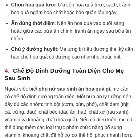
Chọn hoa quả tươi
: Ưu tiên hoa quả tươi, sạch, tránh
hoa quả ngâm hóa chất hoặc bảo quản lâu ngày.
Ăn đúng thời điểm
: Nên ăn hoa quả vào buổi sáng
hoặc giữa các bữa ăn chính, tránh ăn ngay sau bữa ăn
chính.
Chú ý đường huyết
: Mẹ từng bị tiểu đường thai kỳ cần
hạn chế hoa quả có đường cao như nho, xoài, mít.
Chế Độ Dinh Dưỡng Toàn Diện Cho Mẹ
Sau Sinh
Ngoài việc biết
phụ nữ sau sinh ăn hoa quả gì
, mẹ cần
có chế độ dinh dưỡng toàn diện. Một bữa ăn lý tưởng nên
đầy đủ các nhóm: tinh bột (cơm, bún, phở), chất đạm (thịt,
cá, trứng, đậu), chất béo (dầu ăn, hạt), chất xơ (rau xanh),
vitamin và khoáng chất (hoa quả). Nếu có điều kiện, mẹ có
thể dùng thêm các loại thực phẩm chức năng bổ sung
vitamin, khoáng chất để hỗ trợ cơ thể hồi phục nhanh hơn.