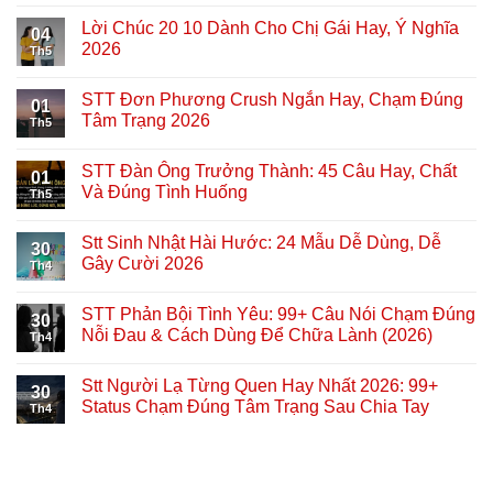
Lời Chúc 20 10 Dành Cho Chị Gái Hay, Ý Nghĩa
04
2026
Th5
STT Đơn Phương Crush Ngắn Hay, Chạm Đúng
01
Tâm Trạng 2026
Th5
STT Đàn Ông Trưởng Thành: 45 Câu Hay, Chất
01
Và Đúng Tình Huống
Th5
Stt Sinh Nhật Hài Hước: 24 Mẫu Dễ Dùng, Dễ
30
Gây Cười 2026
Th4
STT Phản Bội Tình Yêu: 99+ Câu Nói Chạm Đúng
30
Nỗi Đau & Cách Dùng Để Chữa Lành (2026)
Th4
Stt Người Lạ Từng Quen Hay Nhất 2026: 99+
30
Status Chạm Đúng Tâm Trạng Sau Chia Tay
Th4