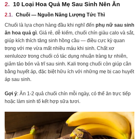
10 Loại Hoa Quả Mẹ Sau Sinh Nên Ăn
Chuối — Nguồn Năng Lượng Tức Thì
Chuối là lựa chọn hàng đầu khi nghĩ đến
phụ nữ sau sinh
ăn hoa quả gì
. Giá rẻ, dễ kiếm, chuối chín giàu calo và sắt,
giúp kích thích tăng sinh hồng cầu — điều cực kỳ quan
trọng với mẹ vừa mất nhiều máu khi sinh. Chất xơ
xenlulozơ trong chuối có tác dụng nhuận tràng tự nhiên,
giảm táo bón và trĩ sau sinh. Kali trong chuối còn giúp cân
bằng huyết áp, đặc biệt hữu ích với những mẹ bị cao huyết
áp sau sinh.
Gợi ý
: Ăn 1-2 quả chuối chín mỗi ngày, có thể ăn trực tiếp
hoặc làm sinh tố kết hợp sữa tươi.