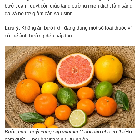
bưởi, cam, quýt còn giúp tăng cường miễn dịch, làm sáng
da và hỗ trợ giảm cân sau sinh.
Lưu ý
: Không ăn bưởi khi đang dùng một số loại thuốc vì
có thể ảnh hưởng đến hấp thu.
Bưởi, cam, quýt cung cấp vitamin C dồi dào cho cơ thể
Họ
cam quýt — nguồn vitamin C tự nhiên