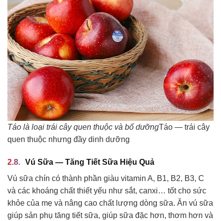
Táo là loại trái cây quen thuộc và bổ dưỡng
Táo — trái cây
quen thuộc nhưng đầy dinh dưỡng
Vú Sữa — Tăng Tiết Sữa Hiệu Quả
Vú sữa chín có thành phần giàu vitamin A, B1, B2, B3, C
và các khoáng chất thiết yếu như sắt, canxi… tốt cho sức
khỏe của mẹ và nâng cao chất lượng dòng sữa. Ăn vú sữa
giúp sản phụ tăng tiết sữa, giúp sữa đặc hơn, thơm hơn và