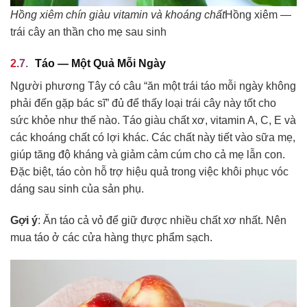
Hồng xiêm chín giàu vitamin và khoáng chất
Hồng xiêm —
trái cây an thần cho mẹ sau sinh
Táo — Một Quả Mỗi Ngày
Người phương Tây có câu “ăn một trái táo mỗi ngày không
phải đến gặp bác sĩ” đủ để thấy loại trái cây này tốt cho
sức khỏe như thế nào. Táo giàu chất xơ, vitamin A, C, E và
các khoáng chất có lợi khác. Các chất này tiết vào sữa mẹ,
giúp tăng độ kháng và giảm cảm cúm cho cả mẹ lẫn con.
Đặc biệt, táo còn hỗ trợ hiệu quả trong việc khôi phục vóc
dáng sau sinh của sản phụ.
Gợi ý
: Ăn táo cả vỏ để giữ được nhiều chất xơ nhất. Nên
mua táo ở các cửa hàng thực phẩm sạch.