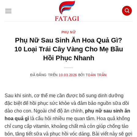
Chuyển
đến
nội
dung
PHỤ NỮ
Phụ Nữ Sau Sinh Ăn Hoa Quả Gì?
10 Loại Trái Cây Vàng Cho Mẹ Bầu
Hồi Phục Nhanh
ĐÃ ĐĂNG TRÊN
10.03.2026
BỞI
TOÀN TRẦN
Sau khi sinh, cơ thể mẹ cần được bổ sung dinh dưỡng
đặc biệt để hồi phục sức khỏe và đảm bảo nguồn sữa dồi
dào cho con. Ngoài chế độ ăn chính,
phụ nữ sau sinh ăn
hoa quả gì
là câu hỏi nhiều mẹ quan tâm. Hoa quả không
chỉ cung cấp vitamin, khoáng chất mà còn giúp chống táo
bón, tăng tiết sữa và phục hồi vóc dáng. Bài viết này sẽ gợi