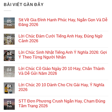
BÀI VIẾT GẦN ĐÂY
Stt Về Gia Đình Hạnh Phúc Hay, Ngắn Gọn Và Dễ
05
Đăng 2026
Th5
Lời Chúc Đám Cưới Tiếng Anh Hay, Đúng Ngữ
05
Cảnh 2026
Th5
Lời Chúc Sinh Nhật Tiếng Anh Ý Nghĩa 2026: Gợi
04
Ý Theo Từng Người Nhận
Th5
Lời Chúc Cô Giáo Ngày 20 10 Hay, Chân Thành
04
Và Dễ Gửi Năm 2026
Th5
Lời Chúc 20 10 Dành Cho Chị Gái Hay, Ý Nghĩa
04
2026
Th5
STT Đơn Phương Crush Ngắn Hay, Chạm Đúng
01
Tâm Trạng 2026
Th5