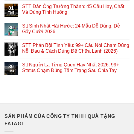
STT Đàn Ông Trưởng Thành: 45 Câu Hay, Chất
01
Và Đúng Tình Huống
Th5
Stt Sinh Nhật Hài Hước: 24 Mẫu Dễ Dùng, Dễ
30
Gây Cười 2026
Th4
STT Phản Bội Tình Yêu: 99+ Câu Nói Chạm Đúng
30
Nỗi Đau & Cách Dùng Để Chữa Lành (2026)
Th4
Stt Người Lạ Từng Quen Hay Nhất 2026: 99+
30
Status Chạm Đúng Tâm Trạng Sau Chia Tay
Th4
SẢN PHẨM CỦA CÔNG TY TNHH QUÀ TẶNG
FATAGI