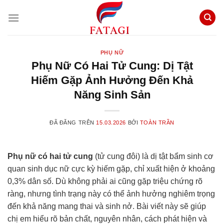
Chuyển
đến
nội
dung
PHỤ NỮ
Phụ Nữ Có Hai Tử Cung: Dị Tật
Hiếm Gặp Ảnh Hưởng Đến Khả
Năng Sinh Sản
ĐÃ ĐĂNG TRÊN
15.03.2026
BỞI
TOÀN TRẦN
Phụ nữ có hai tử cung
(tử cung đôi) là dị tật bẩm sinh cơ
quan sinh dục nữ cực kỳ hiếm gặp, chỉ xuất hiện ở khoảng
0,3% dân số. Dù không phải ai cũng gặp triệu chứng rõ
ràng, nhưng tình trạng này có thể ảnh hưởng nghiêm trọng
đến khả năng mang thai và sinh nở. Bài viết này sẽ giúp
chị em hiểu rõ bản chất, nguyên nhân, cách phát hiện và