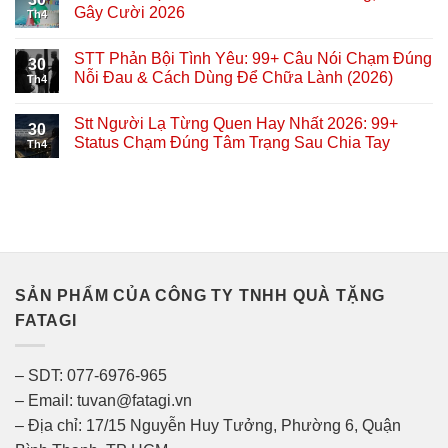
Gây Cười 2026
Th4
STT Phản Bội Tình Yêu: 99+ Câu Nói Chạm Đúng
30
Nỗi Đau & Cách Dùng Để Chữa Lành (2026)
Th4
Stt Người Lạ Từng Quen Hay Nhất 2026: 99+
30
Status Chạm Đúng Tâm Trạng Sau Chia Tay
Th4
SẢN PHẨM CỦA CÔNG TY TNHH QUÀ TẶNG
FATAGI
– SDT: 077-6976-965
– Email: tuvan@fatagi.vn
– Địa chỉ: 17/15 Nguyễn Huy Tưởng, Phường 6, Quận