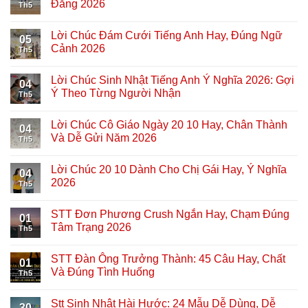
Đăng 2026
Th5
Lời Chúc Đám Cưới Tiếng Anh Hay, Đúng Ngữ
05
Cảnh 2026
Th5
Lời Chúc Sinh Nhật Tiếng Anh Ý Nghĩa 2026: Gợi
04
Ý Theo Từng Người Nhận
Th5
Lời Chúc Cô Giáo Ngày 20 10 Hay, Chân Thành
04
Và Dễ Gửi Năm 2026
Th5
Lời Chúc 20 10 Dành Cho Chị Gái Hay, Ý Nghĩa
04
2026
Th5
STT Đơn Phương Crush Ngắn Hay, Chạm Đúng
01
Tâm Trạng 2026
Th5
STT Đàn Ông Trưởng Thành: 45 Câu Hay, Chất
01
Và Đúng Tình Huống
Th5
Stt Sinh Nhật Hài Hước: 24 Mẫu Dễ Dùng, Dễ
30