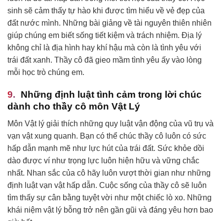
sinh sẽ cảm thấy tự hào khi được tìm hiểu về vẻ đẹp của
đất nước mình. Những bài giảng về tài nguyên thiên nhiên
giúp chúng em biết sống tiết kiệm và trách nhiệm. Địa lý
không chỉ là địa hình hay khí hậu mà còn là tình yêu với
trái đất xanh. Thầy cô đã gieo mầm tình yêu ấy vào lòng
mỗi học trò chúng em.
Những định luật tình cảm trong lời chúc
dành cho thầy cô môn Vật Lý
Môn Vật lý giải thích những quy luật vận động của vũ trụ và
vạn vật xung quanh. Bạn có thể chúc thầy cô luôn có sức
hấp dẫn mạnh mẽ như lực hút của trái đất. Sức khỏe dồi
dào được ví như trọng lực luôn hiện hữu và vững chắc
nhất. Nhan sắc của cô hãy luôn vượt thời gian như những
định luật vạn vật hấp dẫn. Cuộc sống của thầy cô sẽ luôn
tìm thấy sự cân bằng tuyệt vời như một chiếc lò xo. Những
khái niệm vật lý bỗng trở nên gần gũi và đáng yêu hơn bao