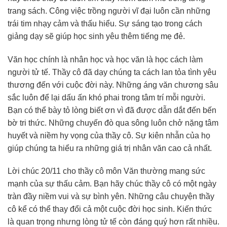
trang sách. Công việc trồng người vĩ đại luôn cần những
trái tim nhạy cảm và thấu hiểu. Sự sáng tạo trong cách
giảng dạy sẽ giúp học sinh yêu thêm tiếng mẹ đẻ.
Văn học chính là nhân học và học văn là học cách làm
người tử tế. Thầy cô đã dạy chúng ta cách lan tỏa tình yêu
thương đến với cuộc đời này. Những áng văn chương sâu
sắc luôn để lại dấu ấn khó phai trong tâm trí mỗi người.
Bạn có thể bày tỏ lòng biết ơn vì đã được dẫn dắt đến bến
bờ tri thức. Những chuyến đò qua sông luôn chở nặng tâm
huyết và niềm hy vọng của thầy cô. Sự kiên nhẫn của họ
giúp chúng ta hiểu ra những giá trị nhân văn cao cả nhất.
Lời chúc 20/11 cho thầy cô môn Văn thường mang sức
mạnh của sự thấu cảm. Bạn hãy chúc thầy cô có một ngày
tràn đầy niềm vui và sự bình yên. Những câu chuyện thầy
cô kể có thể thay đổi cả một cuộc đời học sinh. Kiến thức
là quan trọng nhưng lòng tử tế còn đáng quý hơn rất nhiều.