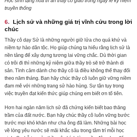
Học sinh tặng hoa tri ân thầy cô giáo trong ngày lễ kỷ niệm
truyền thống
Lịch sử và những giá trị vĩnh cửu trong lời
chúc
Thầy cô dạy Sử là những người giữ lửa cho quá khứ và
niềm tự hào dân tộc. Họ giúp chúng ta hiểu rằng lịch sử là
nền tảng để xây dựng tương lai vững chắc. Dù thời gian
có trôi đi thì những kỷ niệm giữa thầy trò sẽ trở thành di
sản. Tình cảm dành cho thầy cô là điều không thể thay đổi
theo năm tháng. Bạn hãy chúc thầy cô luôn giữ vững niềm
đam mê với những trang sử hào hùng. Sự tận tụy trong
việc truyền đạt kiến thức giúp chúng em biết ơn tổ tiên.
Hơn hai ngàn năm lịch sử đã chứng kiến biết bao thăng
trầm của đất nước. Bạn hãy chúc thầy cô luôn vững bước
trước mọi khó khăn như cha ông đã làm. Những bài học
về lòng yêu nước sẽ mãi khắc sâu trong tâm trí mỗi học