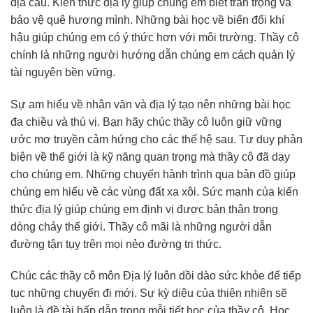
địa cầu. Kiến thức địa lý giúp chúng em biết trân trọng và
bảo vệ quê hương mình. Những bài học về biến đổi khí
hậu giúp chúng em có ý thức hơn với môi trường. Thầy cô
chính là những người hướng dẫn chúng em cách quản lý
tài nguyên bền vững.
Sự am hiểu về nhân văn và địa lý tạo nên những bài học
đa chiều và thú vị. Bạn hãy chúc thầy cô luôn giữ vững
ước mơ truyền cảm hứng cho các thế hệ sau. Tư duy phản
biện về thế giới là kỹ năng quan trọng mà thầy cô đã dạy
cho chúng em. Những chuyến hành trình qua bản đồ giúp
chúng em hiểu về các vùng đất xa xôi. Sức mạnh của kiến
thức địa lý giúp chúng em định vị được bản thân trong
dòng chảy thế giới. Thầy cô mãi là những người dẫn
đường tận tụy trên mọi nẻo đường tri thức.
Chúc các thầy cô môn Địa lý luôn dồi dào sức khỏe để tiếp
tục những chuyến đi mới. Sự kỳ diệu của thiên nhiên sẽ
luôn là đề tài hấp dẫn trong mỗi tiết học của thầy cô. Học