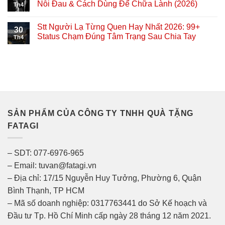
Nỗi Đau & Cách Dùng Để Chữa Lành (2026)
Th4
Stt Người Lạ Từng Quen Hay Nhất 2026: 99+
30
Status Chạm Đúng Tâm Trạng Sau Chia Tay
Th4
SẢN PHẨM CỦA CÔNG TY TNHH QUÀ TẶNG
FATAGI
– SDT: 077-6976-965
– Email: tuvan@fatagi.vn
– Địa chỉ: 17/15 Nguyễn Huy Tưởng, Phường 6, Quận
Bình Thạnh, TP HCM
– Mã số doanh nghiệp: 0317763441 do Sở Kế hoạch và
Đầu tư Tp. Hồ Chí Minh cấp ngày 28 tháng 12 năm 2021.