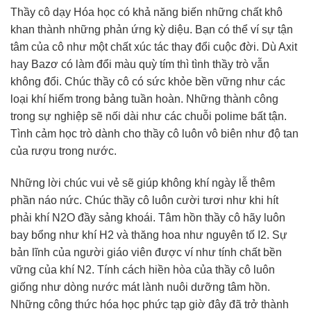
Thầy cô dạy Hóa học có khả năng biến những chất khô
khan thành những phản ứng kỳ diệu. Bạn có thể ví sự tận
tâm của cô như một chất xúc tác thay đổi cuộc đời. Dù Axit
hay Bazơ có làm đổi màu quỳ tím thì tình thầy trò vẫn
không đổi. Chúc thầy cô có sức khỏe bền vững như các
loại khí hiếm trong bảng tuần hoàn. Những thành công
trong sự nghiệp sẽ nối dài như các chuỗi polime bất tận.
Tình cảm học trò dành cho thầy cô luôn vô biên như độ tan
của rượu trong nước.
Những lời chúc vui vẻ sẽ giúp không khí ngày lễ thêm
phần náo nức. Chúc thầy cô luôn cười tươi như khi hít
phải khí N2O đầy sảng khoái. Tâm hồn thầy cô hãy luôn
bay bổng như khí H2 và thăng hoa như nguyên tố I2. Sự
bản lĩnh của người giáo viên được ví như tính chất bền
vững của khí N2. Tính cách hiền hòa của thầy cô luôn
giống như dòng nước mát lành nuôi dưỡng tâm hồn.
Những công thức hóa học phức tạp giờ đây đã trở thành