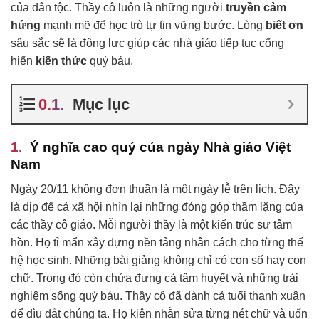
của dân tộc. Thầy cô luôn là những người
truyền cảm
hứng
mạnh mẽ để học trò tự tin vững bước. Lòng
biết ơn
sâu sắc sẽ là động lực giúp các nhà giáo tiếp tục cống
hiến
kiến thức
quý báu.
Mục lục
Ý nghĩa cao quý của ngày Nhà giáo Việt
Nam
Ngày 20/11 không đơn thuần là một ngày lễ trên lịch. Đây
là dịp để cả xã hội nhìn lại những đóng góp thầm lặng của
các thầy cô giáo. Mỗi người thầy là một kiến trúc sư tâm
hồn. Họ tỉ mẩn xây dựng nền tảng nhân cách cho từng thế
hệ học sinh. Những bài giảng không chỉ có con số hay con
chữ. Trong đó còn chứa đựng cả tâm huyết và những trải
nghiệm sống quý báu. Thầy cô đã dành cả tuổi thanh xuân
để dìu dắt chúng ta. Họ kiên nhẫn sửa từng nét chữ và uốn