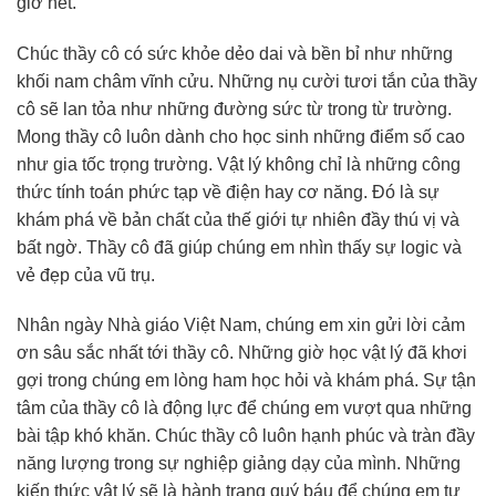
giờ hết.
Chúc thầy cô có sức khỏe dẻo dai và bền bỉ như những
khối nam châm vĩnh cửu. Những nụ cười tươi tắn của thầy
cô sẽ lan tỏa như những đường sức từ trong từ trường.
Mong thầy cô luôn dành cho học sinh những điểm số cao
như gia tốc trọng trường. Vật lý không chỉ là những công
thức tính toán phức tạp về điện hay cơ năng. Đó là sự
khám phá về bản chất của thế giới tự nhiên đầy thú vị và
bất ngờ. Thầy cô đã giúp chúng em nhìn thấy sự logic và
vẻ đẹp của vũ trụ.
Nhân ngày Nhà giáo Việt Nam, chúng em xin gửi lời cảm
ơn sâu sắc nhất tới thầy cô. Những giờ học vật lý đã khơi
gợi trong chúng em lòng ham học hỏi và khám phá. Sự tận
tâm của thầy cô là động lực để chúng em vượt qua những
bài tập khó khăn. Chúc thầy cô luôn hạnh phúc và tràn đầy
năng lượng trong sự nghiệp giảng dạy của mình. Những
kiến thức vật lý sẽ là hành trang quý báu để chúng em tự