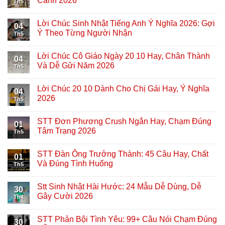
Cảnh 2026
Th5
Lời Chúc Sinh Nhật Tiếng Anh Ý Nghĩa 2026: Gợi
04
Ý Theo Từng Người Nhận
Th5
Lời Chúc Cô Giáo Ngày 20 10 Hay, Chân Thành
04
Và Dễ Gửi Năm 2026
Th5
Lời Chúc 20 10 Dành Cho Chị Gái Hay, Ý Nghĩa
04
2026
Th5
STT Đơn Phương Crush Ngắn Hay, Chạm Đúng
01
Tâm Trạng 2026
Th5
STT Đàn Ông Trưởng Thành: 45 Câu Hay, Chất
01
Và Đúng Tình Huống
Th5
Stt Sinh Nhật Hài Hước: 24 Mẫu Dễ Dùng, Dễ
30
Gây Cười 2026
Th4
STT Phản Bội Tình Yêu: 99+ Câu Nói Chạm Đúng
30