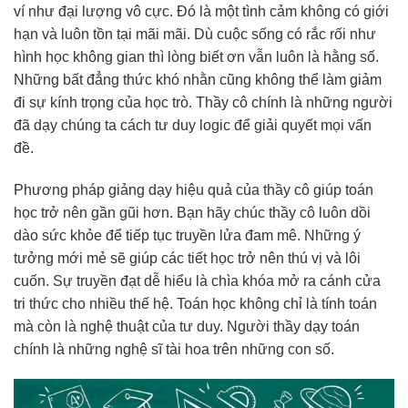
ví như đại lượng vô cực. Đó là một tình cảm không có giới
hạn và luôn tồn tại mãi mãi. Dù cuộc sống có rắc rối như
hình học không gian thì lòng biết ơn vẫn luôn là hằng số.
Những bất đẳng thức khó nhằn cũng không thể làm giảm
đi sự kính trọng của học trò. Thầy cô chính là những người
đã dạy chúng ta cách tư duy logic để giải quyết mọi vấn
đề.
Phương pháp giảng dạy hiệu quả của thầy cô giúp toán
học trở nên gần gũi hơn. Bạn hãy chúc thầy cô luôn dồi
dào sức khỏe để tiếp tục truyền lửa đam mê. Những ý
tưởng mới mẻ sẽ giúp các tiết học trở nên thú vị và lôi
cuốn. Sự truyền đạt dễ hiểu là chìa khóa mở ra cánh cửa
tri thức cho nhiều thế hệ. Toán học không chỉ là tính toán
mà còn là nghệ thuật của tư duy. Người thầy dạy toán
chính là những nghệ sĩ tài hoa trên những con số.