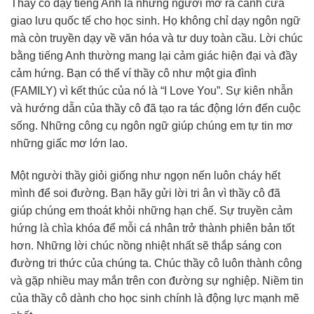
Thầy cô dạy tiếng Anh là những người mở ra cánh cửa
giao lưu quốc tế cho học sinh. Họ không chỉ dạy ngôn ngữ
mà còn truyền dạy về văn hóa và tư duy toàn cầu. Lời chúc
bằng tiếng Anh thường mang lại cảm giác hiện đại và đầy
cảm hứng. Bạn có thể ví thầy cô như một gia đình
(FAMILY) vì kết thúc của nó là “I Love You”. Sự kiên nhẫn
và hướng dẫn của thầy cô đã tạo ra tác động lớn đến cuộc
sống. Những công cụ ngôn ngữ giúp chúng em tự tin mơ
những giấc mơ lớn lao.
Một người thầy giỏi giống như ngọn nến luôn cháy hết
mình để soi đường. Bạn hãy gửi lời tri ân vì thầy cô đã
giúp chúng em thoát khỏi những hạn chế. Sự truyền cảm
hứng là chìa khóa để mỗi cá nhân trở thành phiên bản tốt
hơn. Những lời chúc nồng nhiệt nhất sẽ thắp sáng con
đường tri thức của chúng ta. Chúc thầy cô luôn thành công
và gặp nhiều may mắn trên con đường sự nghiệp. Niềm tin
của thầy cô dành cho học sinh chính là động lực mạnh mẽ