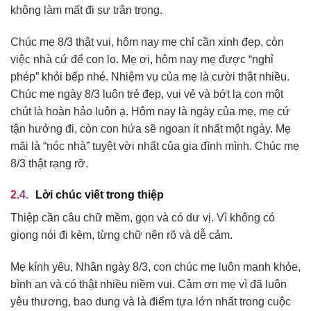
không làm mất đi sự trân trọng.
Chúc mẹ 8/3 thật vui, hôm nay mẹ chỉ cần xinh đẹp, còn
việc nhà cứ để con lo. Mẹ ơi, hôm nay mẹ được “nghỉ
phép” khỏi bếp nhé. Nhiệm vụ của mẹ là cười thật nhiều.
Chúc mẹ ngày 8/3 luôn trẻ đẹp, vui vẻ và bớt la con một
chút là hoàn hảo luôn ạ. Hôm nay là ngày của mẹ, mẹ cứ
tận hưởng đi, còn con hứa sẽ ngoan ít nhất một ngày. Mẹ
mãi là “nóc nhà” tuyệt vời nhất của gia đình mình. Chúc mẹ
8/3 thật rạng rỡ.
Lời chúc viết trong thiệp
Thiệp cần câu chữ mềm, gọn và có dư vị. Vì không có
giọng nói đi kèm, từng chữ nên rõ và dễ cảm.
Mẹ kính yêu, Nhân ngày 8/3, con chúc mẹ luôn mạnh khỏe,
bình an và có thật nhiều niềm vui. Cảm ơn mẹ vì đã luôn
yêu thương, bao dung và là điểm tựa lớn nhất trong cuộc