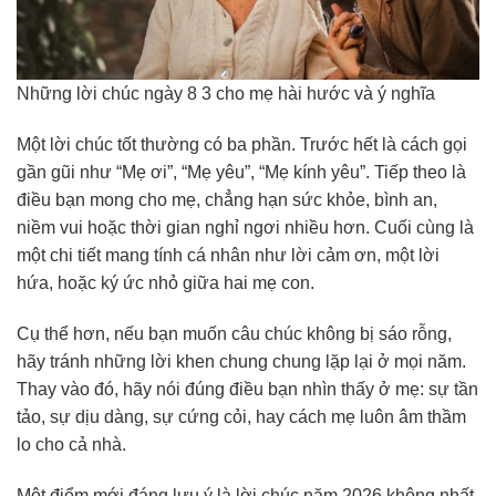
Những lời chúc ngày 8 3 cho mẹ hài hước và ý nghĩa
Một lời chúc tốt thường có ba phần. Trước hết là cách gọi
gần gũi như “Mẹ ơi”, “Mẹ yêu”, “Mẹ kính yêu”. Tiếp theo là
điều bạn mong cho mẹ, chẳng hạn sức khỏe, bình an,
niềm vui hoặc thời gian nghỉ ngơi nhiều hơn. Cuối cùng là
một chi tiết mang tính cá nhân như lời cảm ơn, một lời
hứa, hoặc ký ức nhỏ giữa hai mẹ con.
Cụ thể hơn, nếu bạn muốn câu chúc không bị sáo rỗng,
hãy tránh những lời khen chung chung lặp lại ở mọi năm.
Thay vào đó, hãy nói đúng điều bạn nhìn thấy ở mẹ: sự tần
tảo, sự dịu dàng, sự cứng cỏi, hay cách mẹ luôn âm thầm
lo cho cả nhà.
Một điểm mới đáng lưu ý là lời chúc năm 2026 không nhất