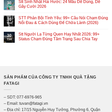
Stt Sinh Nhật Hài Hước: 24 Mẫu Dễ Dùng, Dễ
30
Gây Cười 2026
Th4
STT Phản Bội Tình Yêu: 99+ Câu Nói Chạm Đúng
30
Nỗi Đau & Cách Dùng Để Chữa Lành (2026)
Th4
Stt Người Lạ Từng Quen Hay Nhất 2026: 99+
30
Status Chạm Đúng Tâm Trạng Sau Chia Tay
Th4
SẢN PHẨM CỦA CÔNG TY TNHH QUÀ TẶNG
FATAGI
– SDT: 077-6976-965
– Email: tuvan@fatagi.vn
– Địa chỉ: 17/15 Nguyễn Huy Tưởng, Phường 6, Quận