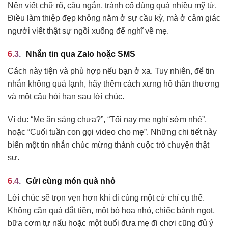
Nên viết chữ rõ, câu ngắn, tránh cố dùng quá nhiều mỹ từ.
Điều làm thiệp đẹp không nằm ở sự cầu kỳ, mà ở cảm giác
người viết thật sự ngồi xuống để nghĩ về mẹ.
Nhắn tin qua Zalo hoặc SMS
Cách này tiện và phù hợp nếu bạn ở xa. Tuy nhiên, để tin
nhắn không quá lạnh, hãy thêm cách xưng hô thân thương
và một câu hỏi han sau lời chúc.
Ví dụ: “Mẹ ăn sáng chưa?”, “Tối nay mẹ nghỉ sớm nhé”,
hoặc “Cuối tuần con gọi video cho mẹ”. Những chi tiết này
biến một tin nhắn chúc mừng thành cuộc trò chuyện thật
sự.
Gửi cùng món quà nhỏ
Lời chúc sẽ trọn vẹn hơn khi đi cùng một cử chỉ cụ thể.
Không cần quà đắt tiền, một bó hoa nhỏ, chiếc bánh ngọt,
bữa cơm tự nấu hoặc một buổi đưa mẹ đi chơi cũng đủ ý