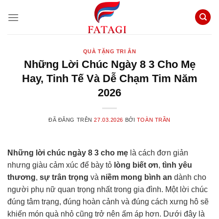
Chuyển
đến
nội
dung
QUÀ TẶNG TRI ÂN
Những Lời Chúc Ngày 8 3 Cho Mẹ
Hay, Tinh Tế Và Dễ Chạm Tim Năm
2026
ĐÃ ĐĂNG TRÊN
27.03.2026
BỞI
TOÀN TRẦN
Những lời chúc ngày 8 3 cho mẹ
là cách đơn giản
nhưng giàu cảm xúc để bày tỏ
lòng biết ơn
,
tình yêu
thương
,
sự trân trọng
và
niềm mong bình an
dành cho
người phụ nữ quan trọng nhất trong gia đình. Một lời chúc
đúng tâm trạng, đúng hoàn cảnh và đúng cách xưng hô sẽ
khiến món quà nhỏ cũng trở nên ấm áp hơn. Dưới đây là