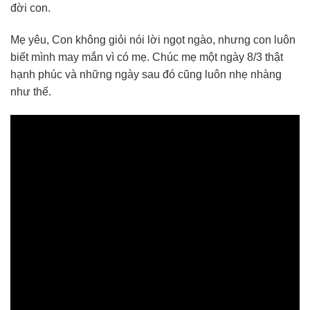
đời con.
Mẹ yêu, Con không giỏi nói lời ngọt ngào, nhưng con luôn
biết mình may mắn vì có mẹ. Chúc mẹ một ngày 8/3 thật
hạnh phúc và những ngày sau đó cũng luôn nhẹ nhàng
như thế.