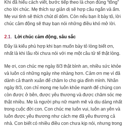
Khi đã hiểu cách viết, bước tiếp theo là chọn đúng “tông”
cho lời chúc. Mẹ thích sự giản dị sẽ hợp câu ngắn và ấm.
Mẹ vui tính sẽ thích chút dí dỏm. Còn nếu bạn ít bày tỏ, lời
chúc cảm động sẽ thay bạn nói những điều khó mở lời.
Lời chúc cảm động, sâu sắc
Đây là kiểu phù hợp khi bạn muốn bày tỏ lòng biết ơn,
nhất là khi lâu rồi chưa nói với mẹ một câu tử tế thật lòng.
Mẹ ơi, con chúc mẹ ngày 8/3 thật bình an, nhiều sức khỏe
và luôn có những ngày nhẹ nhàng hơn. Cảm ơn mẹ vì đã
dành cả thanh xuân để chăm lo cho gia đình mình. Nhân
ngày 8/3, con chỉ mong mẹ luôn khỏe mạnh để chúng con
còn được ở bên, được yêu thương và được chăm sóc mẹ
thật nhiều. Mẹ là người phụ nữ mạnh mẽ và dịu dàng nhất
trong cuộc đời con. Con chúc mẹ luôn vui, luôn an yên và
luôn được yêu thương như cách mẹ đã yêu thương cả
nhà. Con biết có nhiều điều con chưa kịp nói, nhưng trong