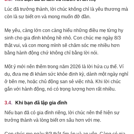
Lúc đã trưởng thành, lời chúc không chỉ là yêu thương mà
còn là sự biết ơn và mong muốn đỡ đần.
Mẹ yêu, càng lớn con càng hiểu những điều mẹ từng hy
sinh cho gia đình không hề nhỏ. Con chúc mẹ ngày 8/3
thật vui, và con mong mình sẽ chăm sóc mẹ nhiều hơn
bằng hành động chứ không chỉ bằng lời nói.
Một ý mới nên thêm trong năm 2026 là lời hứa cụ thể. Ví
dụ, đưa mẹ đi khám sức khỏe định kỳ, dành một ngày nghỉ
ở bên mẹ, hoặc chủ động san sẻ việc nhà. Khi lời chúc
gắn với hành động, nó có trọng lượng hơn rất nhiều.
Khi bạn đã lập gia đình
Nếu bạn đã có gia đình riêng, lời chúc nên thể hiện sự
trưởng thành và lòng biết ơn sâu hơn với mẹ.
Con chúc mẹ ngày 8/3 thật ấm áp và an yên. Càng có gia