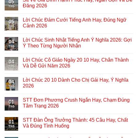
05
Đăng 2026
Th5
Lời Chúc Đám Cưới Tiếng Anh Hay, Đúng Ngữ
05
Cảnh 2026
Th5
Lời Chúc Sinh Nhật Tiếng Anh Ý Nghĩa 2026: Gợi
04
Ý Theo Từng Người Nhận
Th5
Lời Chúc Cô Giáo Ngày 20 10 Hay, Chân Thành
04
Và Dễ Gửi Năm 2026
Th5
Lời Chúc 20 10 Dành Cho Chị Gái Hay, Ý Nghĩa
04
2026
Th5
STT Đơn Phương Crush Ngắn Hay, Chạm Đúng
01
Tâm Trạng 2026
Th5
STT Đàn Ông Trưởng Thành: 45 Câu Hay, Chất
01
Và Đúng Tình Huống
Th5