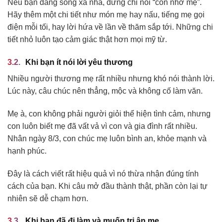
Nếu bạn đang sống xa nhà, đừng chỉ nói “con nhớ mẹ”.
Hãy thêm một chi tiết như món mẹ hay nấu, tiếng mẹ gọi
điện mỗi tối, hay lời hứa về lần về thăm sắp tới. Những chi
tiết nhỏ luôn tạo cảm giác thật hơn mọi mỹ từ.
Khi bạn ít nói lời yêu thương
Nhiều người thương mẹ rất nhiều nhưng khó nói thành lời.
Lúc này, câu chúc nên thẳng, mộc và không cố làm văn.
Mẹ à, con không phải người giỏi thể hiện tình cảm, nhưng
con luôn biết mẹ đã vất vả vì con và gia đình rất nhiều.
Nhân ngày 8/3, con chúc mẹ luôn bình an, khỏe mạnh và
hạnh phúc.
Đây là cách viết rất hiệu quả vì nó thừa nhận đúng tính
cách của bạn. Khi câu mở đầu thành thật, phần còn lại tự
nhiên sẽ dễ chạm hơn.
Khi bạn đã đi làm và muốn tri ân mẹ