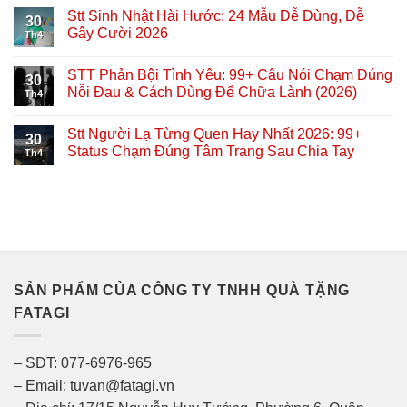
Stt Sinh Nhật Hài Hước: 24 Mẫu Dễ Dùng, Dễ
30
Gây Cười 2026
Th4
STT Phản Bội Tình Yêu: 99+ Câu Nói Chạm Đúng
30
Nỗi Đau & Cách Dùng Để Chữa Lành (2026)
Th4
Stt Người Lạ Từng Quen Hay Nhất 2026: 99+
30
Status Chạm Đúng Tâm Trạng Sau Chia Tay
Th4
SẢN PHẨM CỦA CÔNG TY TNHH QUÀ TẶNG
FATAGI
– SDT: 077-6976-965
– Email: tuvan@fatagi.vn