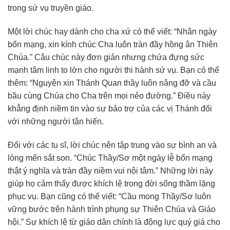
trong sứ vụ truyền giáo.
Một lời chúc hay dành cho cha xứ có thể viết: “Nhân ngày
bổn mạng, xin kính chúc Cha luôn tràn đầy hồng ân Thiên
Chúa.” Câu chúc này đơn giản nhưng chứa đựng sức
mạnh tâm linh to lớn cho người thi hành sứ vụ. Bạn có thể
thêm: “Nguyện xin Thánh Quan thầy luôn nâng đỡ và cầu
bầu cùng Chúa cho Cha trên mọi nẻo đường.” Điều này
khẳng định niềm tin vào sự bảo trợ của các vị Thánh đối
với những người tận hiến.
Đối với các tu sĩ, lời chúc nên tập trung vào sự bình an và
lòng mến sắt son. “Chúc Thầy/Sơ một ngày lễ bổn mạng
thật ý nghĩa và tràn đầy niềm vui nội tâm.” Những lời này
giúp họ cảm thấy được khích lệ trong đời sống thầm lặng
phục vụ. Bạn cũng có thể viết: “Cầu mong Thầy/Sơ luôn
vững bước trên hành trình phụng sự Thiên Chúa và Giáo
hội.” Sự khích lệ từ giáo dân chính là động lực quý giá cho