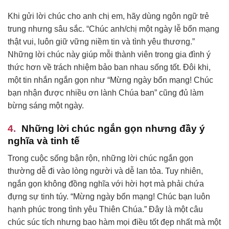
Khi gửi lời chúc cho anh chị em, hãy dùng ngôn ngữ trẻ
trung nhưng sâu sắc. “Chúc anh/chị một ngày lễ bổn mạng
thật vui, luôn giữ vững niềm tin và tình yêu thương.”
Những lời chúc này giúp mỗi thành viên trong gia đình ý
thức hơn về trách nhiệm bảo ban nhau sống tốt. Đôi khi,
một tin nhắn ngắn gọn như “Mừng ngày bổn mạng! Chúc
bạn nhận được nhiều ơn lành Chúa ban” cũng đủ làm
bừng sáng một ngày.
Những lời chúc ngắn gọn nhưng đầy ý
nghĩa và tinh tế
Trong cuộc sống bận rộn, những lời chúc ngắn gọn
thường dễ đi vào lòng người và dễ lan tỏa. Tuy nhiên,
ngắn gọn không đồng nghĩa với hời hợt mà phải chứa
đựng sự tinh túy. “Mừng ngày bổn mạng! Chúc bạn luôn
hạnh phúc trong tình yêu Thiên Chúa.” Đây là một câu
chúc súc tích nhưng bao hàm mọi điều tốt đẹp nhất mà một