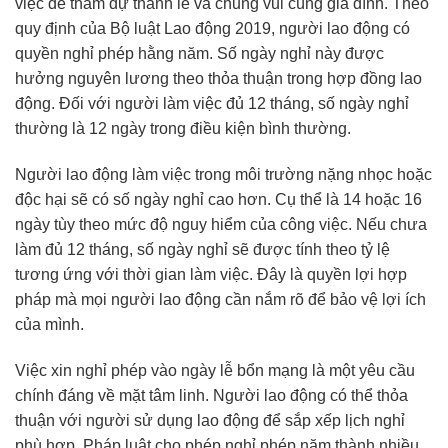
việc để tham dự thánh lễ và chung vui cùng gia đình. Theo
quy định của Bộ luật Lao động 2019, người lao động có
quyền nghỉ phép hằng năm. Số ngày nghỉ này được
hưởng nguyên lương theo thỏa thuận trong hợp đồng lao
động. Đối với người làm việc đủ 12 tháng, số ngày nghỉ
thường là 12 ngày trong điều kiện bình thường.
Người lao động làm việc trong môi trường nặng nhọc hoặc
độc hại sẽ có số ngày nghỉ cao hơn. Cụ thể là 14 hoặc 16
ngày tùy theo mức độ nguy hiểm của công việc. Nếu chưa
làm đủ 12 tháng, số ngày nghỉ sẽ được tính theo tỷ lệ
tương ứng với thời gian làm việc. Đây là quyền lợi hợp
pháp mà mọi người lao động cần nắm rõ để bảo vệ lợi ích
của mình.
Việc xin nghỉ phép vào ngày lễ bổn mạng là một yêu cầu
chính đáng về mặt tâm linh. Người lao động có thể thỏa
thuận với người sử dụng lao động để sắp xếp lịch nghỉ
phù hợp. Pháp luật cho phép nghỉ phép năm thành nhiều