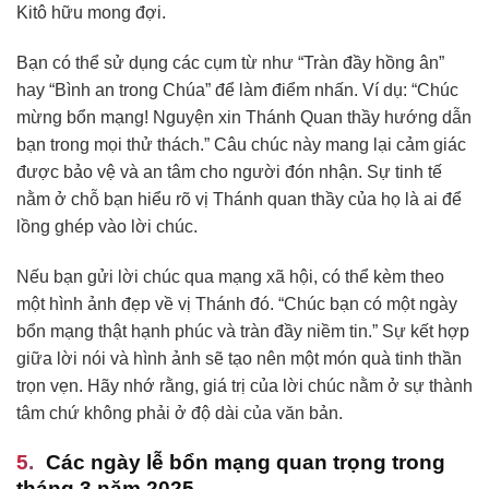
Kitô hữu mong đợi.
Bạn có thể sử dụng các cụm từ như “Tràn đầy hồng ân”
hay “Bình an trong Chúa” để làm điểm nhấn. Ví dụ: “Chúc
mừng bổn mạng! Nguyện xin Thánh Quan thầy hướng dẫn
bạn trong mọi thử thách.” Câu chúc này mang lại cảm giác
được bảo vệ và an tâm cho người đón nhận. Sự tinh tế
nằm ở chỗ bạn hiểu rõ vị Thánh quan thầy của họ là ai để
lồng ghép vào lời chúc.
Nếu bạn gửi lời chúc qua mạng xã hội, có thể kèm theo
một hình ảnh đẹp về vị Thánh đó. “Chúc bạn có một ngày
bổn mạng thật hạnh phúc và tràn đầy niềm tin.” Sự kết hợp
giữa lời nói và hình ảnh sẽ tạo nên một món quà tinh thần
trọn vẹn. Hãy nhớ rằng, giá trị của lời chúc nằm ở sự thành
tâm chứ không phải ở độ dài của văn bản.
Các ngày lễ bổn mạng quan trọng trong
tháng 3 năm 2025