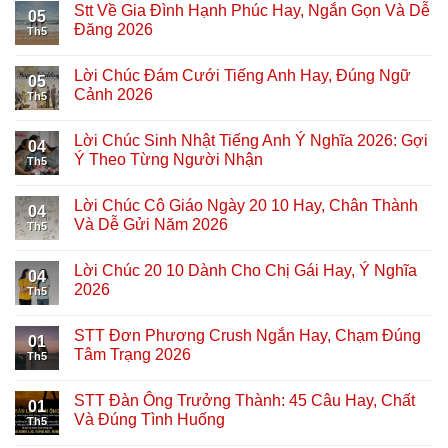
Stt Về Gia Đình Hạnh Phúc Hay, Ngắn Gọn Và Dễ
05
Đăng 2026
Th5
Lời Chúc Đám Cưới Tiếng Anh Hay, Đúng Ngữ
05
Cảnh 2026
Th5
Lời Chúc Sinh Nhật Tiếng Anh Ý Nghĩa 2026: Gợi
04
Ý Theo Từng Người Nhận
Th5
Lời Chúc Cô Giáo Ngày 20 10 Hay, Chân Thành
04
Và Dễ Gửi Năm 2026
Th5
Lời Chúc 20 10 Dành Cho Chị Gái Hay, Ý Nghĩa
04
2026
Th5
STT Đơn Phương Crush Ngắn Hay, Chạm Đúng
01
Tâm Trạng 2026
Th5
STT Đàn Ông Trưởng Thành: 45 Câu Hay, Chất
01
Và Đúng Tình Huống
Th5