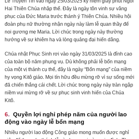
Lễ Truyền Tin vào ngày 25/03/2025 kỷ niệm giây phút Ngôi
Hai Thiên Chúa nhập thể. Đây là ngày tôn vinh sự vâng
phục của Đức Maria trước thánh ý Thiên Chúa. Nhiều hội
đoàn phụ nữ thường nhận ngày này làm lễ quan thầy để
noi gương mẹ Maria. Lời chúc trong ngày này thường
hướng về sự khiêm hạ và lòng quảng đại hiến dâng.
Chúa nhật Phục Sinh rơi vào ngày 31/03/2025 là đỉnh cao
của toàn bộ năm phụng vụ. Dù không phải lễ bổn mạng
của một vị thánh cụ thể, đây là ngày “Bổn mạng” của niềm
hy vọng Kitô giáo. Mọi tín hữu đều mừng rỡ vì sự sống mới
đã chiến thắng cái chết. Lời chúc trong ngày này tràn ngập
niềm vui mừng rỡ về sự phục sinh vinh hiển của Chúa
Kitô.
Quyền lợi nghỉ phép năm của người lao
động vào ngày lễ bổn mạng
Nhiều người lao động Công giáo mong muốn được nghỉ