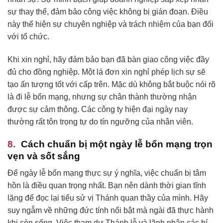
sự thay thế, đảm bảo công việc không bị gián đoạn. Điều
này thể hiện sự chuyên nghiệp và trách nhiệm của bạn đối
với tổ chức.
Khi xin nghỉ, hãy đảm bảo bạn đã bàn giao công việc đầy
đủ cho đồng nghiệp. Một lá đơn xin nghỉ phép lịch sự sẽ
tạo ấn tượng tốt với cấp trên. Mặc dù không bắt buộc nói rõ
là đi lễ bổn mạng, nhưng sự chân thành thường nhận
được sự cảm thông. Các công ty hiện đại ngày nay
thường rất tôn trọng tự do tín ngưỡng của nhân viên.
Cách chuẩn bị một ngày lễ bổn mạng trọn
vẹn và sốt sắng
Để ngày lễ bổn mạng thực sự ý nghĩa, việc chuẩn bị tâm
hồn là điều quan trọng nhất. Bạn nên dành thời gian tĩnh
lặng để đọc lại tiểu sử vị Thánh quan thầy của mình. Hãy
suy ngẫm về những đức tính nổi bật mà ngài đã thực hành
khi còn sống. Việc tham dự Thánh lễ và lãnh nhận các bí