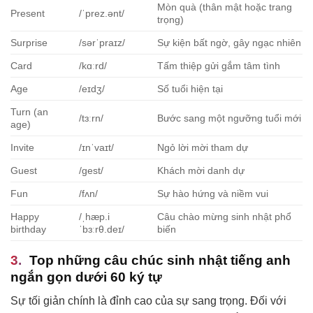
Mòn quà (thân mật hoặc trang
Present
/ˈprez.ənt/
trọng)
Surprise
/sərˈpraɪz/
Sự kiện bất ngờ, gây ngạc nhiên
Card
/kɑːrd/
Tấm thiệp gửi gắm tâm tình
Age
/eɪdʒ/
Số tuổi hiện tại
Turn (an
/tɜːrn/
Bước sang một ngưỡng tuổi mới
age)
Invite
/ɪnˈvaɪt/
Ngỏ lời mời tham dự
Guest
/ɡest/
Khách mời danh dự
Fun
/fʌn/
Sự hào hứng và niềm vui
Happy
/ˌhæp.i
Câu chào mừng sinh nhật phổ
birthday
ˈbɜːrθ.deɪ/
biến
Top những câu chúc sinh nhật tiếng anh
ngắn gọn dưới 60 ký tự
Sự tối giản chính là đỉnh cao của sự sang trọng. Đối với