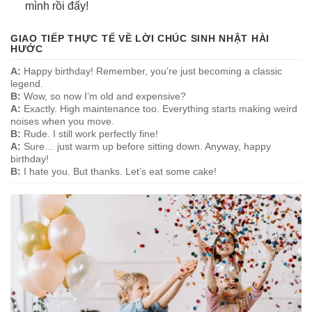
mình rồi đấy!
GIAO TIẾP THỰC TẾ VỀ LỜI CHÚC SINH NHẬT HÀI
HƯỚC
A:
Happy birthday! Remember, you’re just becoming a classic
legend.
B:
Wow, so now I’m old and expensive?
A:
Exactly. High maintenance too. Everything starts making weird
noises when you move.
B:
Rude. I still work perfectly fine!
A:
Sure… just warm up before sitting down. Anyway, happy
birthday!
B:
I hate you. But thanks. Let’s eat some cake!