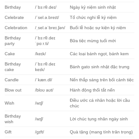
Birthday
/ˈbɜːrθ.deɪ/
Ngày kỷ niệm sinh nhật
Celebrate
/ˈsel.ə.breɪt/
Tổ chức nghi lễ kỷ niệm
Celebration
/ˌsel.əˈbreɪ.ʃən/
Buổi lễ hoặc sự kiện kỷ niệm
Birthday
/ˈbɜːrθ.deɪ
Bữa tiệc mừng tuổi mới
party
ˈpɑːr.ti/
Cake
/keɪk/
Các loại bánh ngọt, bánh kem
Birthday
/ˈbɜːrθ.deɪ
Bánh gato sinh nhật đặc trưng
cake
keɪk/
Candle
/ˈkæn.dl/
Nến thắp sáng trên bối cảnh tiệc
Blow out
/bloʊ aʊt/
Hành động thổi tắt nến
Điều ước cá nhân hoặc lời cầu
Wish
/wɪʃ/
chúc
Birthday
/wɪʃ/
Lời chúc tụng nhân ngày sinh
wish
Gift
/ɡɪft/
Quà tặng (mang tính trân trọng)