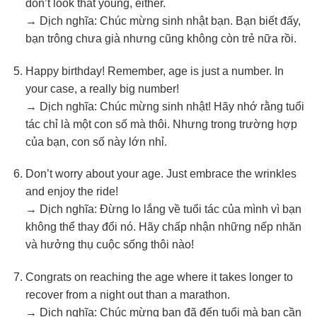
don’t look that young, either.
→ Dịch nghĩa: Chúc mừng sinh nhật bạn. Bạn biết đấy,
bạn trông chưa già nhưng cũng không còn trẻ nữa rồi.
Happy birthday! Remember, age is just a number. In
your case, a really big number!
→ Dịch nghĩa: Chúc mừng sinh nhật! Hãy nhớ rằng tuổi
tác chỉ là một con số mà thôi. Nhưng trong trường hợp
của bạn, con số này lớn nhỉ.
Don’t worry about your age. Just embrace the wrinkles
and enjoy the ride!
→ Dịch nghĩa: Đừng lo lắng về tuổi tác của mình vì bạn
không thể thay đổi nó. Hãy chấp nhận những nếp nhăn
và hưởng thụ cuộc sống thôi nào!
Congrats on reaching the age where it takes longer to
recover from a night out than a marathon.
→ Dịch nghĩa: Chúc mừng bạn đã đến tuổi mà bạn cần