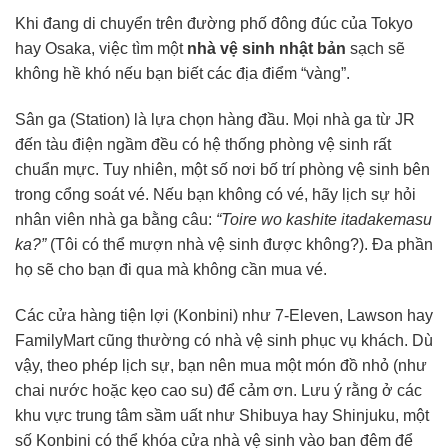
Khi đang di chuyển trên đường phố đông đúc của Tokyo
hay Osaka, việc tìm một
nhà vệ sinh nhật bản
sạch sẽ
không hề khó nếu bạn biết các địa điểm “vàng”.
Sân ga (Station) là lựa chọn hàng đầu. Mọi nhà ga từ JR
đến tàu điện ngầm đều có hệ thống phòng vệ sinh rất
chuẩn mực. Tuy nhiên, một số nơi bố trí phòng vệ sinh bên
trong cổng soát vé. Nếu bạn không có vé, hãy lịch sự hỏi
nhân viên nhà ga bằng câu:
“Toire wo kashite itadakemasu
ka?”
(Tôi có thể mượn nhà vệ sinh được không?). Đa phần
họ sẽ cho bạn đi qua mà không cần mua vé.
Các cửa hàng tiện lợi (Konbini) như 7-Eleven, Lawson hay
FamilyMart cũng thường có nhà vệ sinh phục vụ khách. Dù
vậy, theo phép lịch sự, bạn nên mua một món đồ nhỏ (như
chai nước hoặc kẹo cao su) để cảm ơn. Lưu ý rằng ở các
khu vực trung tâm sầm uất như Shibuya hay Shinjuku, một
số Konbini có thể khóa cửa nhà vệ sinh vào ban đêm để