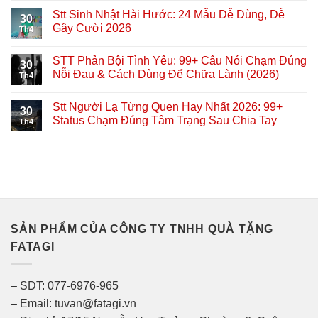
Stt Sinh Nhật Hài Hước: 24 Mẫu Dễ Dùng, Dễ
30
Gây Cười 2026
Th4
STT Phản Bội Tình Yêu: 99+ Câu Nói Chạm Đúng
30
Nỗi Đau & Cách Dùng Để Chữa Lành (2026)
Th4
Stt Người Lạ Từng Quen Hay Nhất 2026: 99+
30
Status Chạm Đúng Tâm Trạng Sau Chia Tay
Th4
SẢN PHẨM CỦA CÔNG TY TNHH QUÀ TẶNG
FATAGI
– SDT: 077-6976-965
– Email: tuvan@fatagi.vn