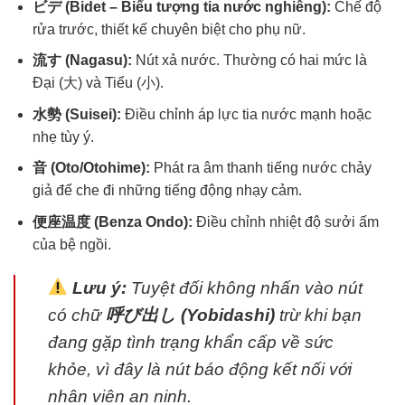
ビデ (Bidet – Biểu tượng tia nước nghiêng):
Chế độ
rửa trước, thiết kế chuyên biệt cho phụ nữ.
流す (Nagasu):
Nút xả nước. Thường có hai mức là
Đại (大) và Tiểu (小).
水勢 (Suisei):
Điều chỉnh áp lực tia nước mạnh hoặc
nhẹ tùy ý.
音 (Oto/Otohime):
Phát ra âm thanh tiếng nước chảy
giả để che đi những tiếng động nhạy cảm.
便座温度 (Benza Ondo):
Điều chỉnh nhiệt độ sưởi ấm
của bệ ngồi.
Lưu ý:
Tuyệt đối không nhấn vào nút
có chữ
呼び出し (Yobidashi)
trừ khi bạn
đang gặp tình trạng khẩn cấp về sức
khỏe, vì đây là nút báo động kết nối với
nhân viên an ninh.