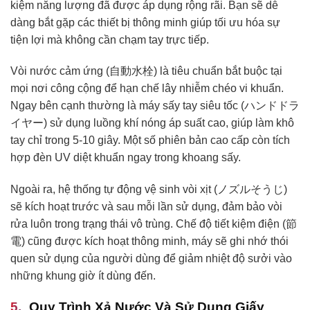
kiệm năng lượng đã được áp dụng rộng rãi. Bạn sẽ dễ
dàng bắt gặp các thiết bị thông minh giúp tối ưu hóa sự
tiện lợi mà không cần chạm tay trực tiếp.
Vòi nước cảm ứng (自動水栓) là tiêu chuẩn bắt buộc tại
mọi nơi công cộng để hạn chế lây nhiễm chéo vi khuẩn.
Ngay bên cạnh thường là máy sấy tay siêu tốc (ハンドドラ
イヤー) sử dụng luồng khí nóng áp suất cao, giúp làm khô
tay chỉ trong 5-10 giây. Một số phiên bản cao cấp còn tích
hợp đèn UV diệt khuẩn ngay trong khoang sấy.
Ngoài ra, hệ thống tự động vệ sinh vòi xịt (ノズルそうじ)
sẽ kích hoạt trước và sau mỗi lần sử dụng, đảm bảo vòi
rửa luôn trong trạng thái vô trùng. Chế độ tiết kiệm điện (節
電) cũng được kích hoạt thông minh, máy sẽ ghi nhớ thói
quen sử dụng của người dùng để giảm nhiệt độ sưởi vào
những khung giờ ít dùng đến.
Quy Trình Xả Nước Và Sử Dụng Giấy