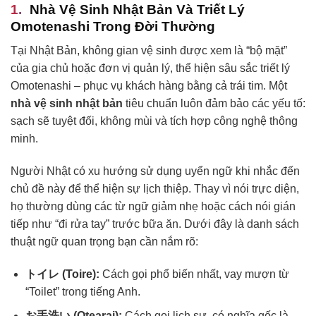
Nhà Vệ Sinh Nhật Bản Và Triết Lý
Omotenashi Trong Đời Thường
Tại Nhật Bản, không gian vệ sinh được xem là “bộ mặt”
của gia chủ hoặc đơn vị quản lý, thể hiện sâu sắc triết lý
Omotenashi – phục vụ khách hàng bằng cả trái tim. Một
nhà vệ sinh nhật bản
tiêu chuẩn luôn đảm bảo các yếu tố:
sạch sẽ tuyệt đối, không mùi và tích hợp công nghệ thông
minh.
Người Nhật có xu hướng sử dụng uyển ngữ khi nhắc đến
chủ đề này để thể hiện sự lịch thiệp. Thay vì nói trực diện,
họ thường dùng các từ ngữ giảm nhẹ hoặc cách nói gián
tiếp như “đi rửa tay” trước bữa ăn. Dưới đây là danh sách
thuật ngữ quan trọng bạn cần nắm rõ:
トイレ (Toire):
Cách gọi phổ biến nhất, vay mượn từ
“Toilet” trong tiếng Anh.
お手洗い (Otearai):
Cách gọi lịch sự, có nghĩa gốc là