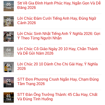
Stt Về Gia Đình Hạnh Phúc Hay, Ngắn Gọn Và Dễ
05
Đăng 2026
Th5
Lời Chúc Đám Cưới Tiếng Anh Hay, Đúng Ngữ
05
Cảnh 2026
Th5
Lời Chúc Sinh Nhật Tiếng Anh Ý Nghĩa 2026: Gợi
04
Ý Theo Từng Người Nhận
Th5
Lời Chúc Cô Giáo Ngày 20 10 Hay, Chân Thành
04
Và Dễ Gửi Năm 2026
Th5
Lời Chúc 20 10 Dành Cho Chị Gái Hay, Ý Nghĩa
04
2026
Th5
STT Đơn Phương Crush Ngắn Hay, Chạm Đúng
01
Tâm Trạng 2026
Th5
STT Đàn Ông Trưởng Thành: 45 Câu Hay, Chất
01
Và Đúng Tình Huống
Th5