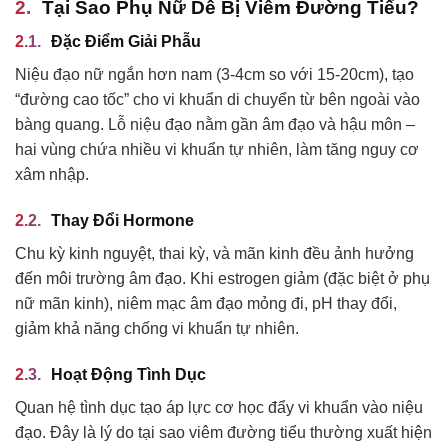
Tại Sao Phụ Nữ Dễ Bị Viêm Đường Tiểu?
Đặc Điểm Giải Phẫu
Niệu đạo nữ ngắn hơn nam (3-4cm so với 15-20cm), tạo
“đường cao tốc” cho vi khuẩn di chuyển từ bên ngoài vào
bàng quang. Lỗ niệu đạo nằm gần âm đạo và hậu môn –
hai vùng chứa nhiều vi khuẩn tự nhiên, làm tăng nguy cơ
xâm nhập.
Thay Đổi Hormone
Chu kỳ kinh nguyệt, thai kỳ, và mãn kinh đều ảnh hưởng
đến môi trường âm đạo. Khi estrogen giảm (đặc biệt ở phụ
nữ mãn kinh), niêm mạc âm đạo mỏng đi, pH thay đổi,
giảm khả năng chống vi khuẩn tự nhiên.
Hoạt Động Tình Dục
Quan hệ tình dục tạo áp lực cơ học đẩy vi khuẩn vào niệu
đạo. Đây là lý do tại sao viêm đường tiểu thường xuất hiện