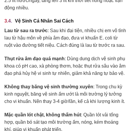
2.5 lít nước/ngày, tăng lên 3 lít khi thời tiết nóng hoặc vận
động nhiều.
Vệ Sinh Cá Nhân Sai Cách
Lau từ sau ra trước
: Sau khi đại tiện, nhiều chị em vô tình
lau từ hậu môn về phía âm đạo, đưa vi khuẩn E. coli từ
ruột vào đường tiết niệu. Cách đúng là lau từ trước ra sau.
Thụt rửa âm đạo quá mạnh
: Dùng dung dịch vệ sinh phụ
khoa có pH cao, xà phòng thơm, hoặc thụt rửa sâu vào âm
đạo phá hủy hệ vi sinh tự nhiên, giảm khả năng tự bảo vệ.
Không thay băng vệ sinh thường xuyên
: Trong chu kỳ
kinh nguyệt, băng vệ sinh ẩm ướt là môi trường lý tưởng
cho vi khuẩn. Nên thay 3-4 giờ/lần, kể cả khi lượng kinh ít.
Mặc quần lót chật, không thấm hút
: Quần lót vải tổng
hợp, quần bó sát tạo môi trường ẩm, nóng, kém thoáng
khí, giúp vi khuẩn phát triển.