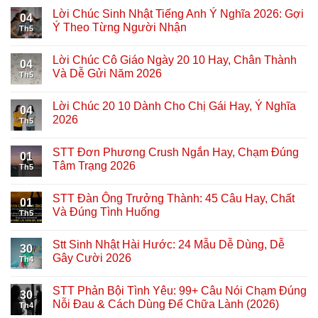
Lời Chúc Sinh Nhật Tiếng Anh Ý Nghĩa 2026: Gợi
04
Ý Theo Từng Người Nhận
Th5
Lời Chúc Cô Giáo Ngày 20 10 Hay, Chân Thành
04
Và Dễ Gửi Năm 2026
Th5
Lời Chúc 20 10 Dành Cho Chị Gái Hay, Ý Nghĩa
04
2026
Th5
STT Đơn Phương Crush Ngắn Hay, Chạm Đúng
01
Tâm Trạng 2026
Th5
STT Đàn Ông Trưởng Thành: 45 Câu Hay, Chất
01
Và Đúng Tình Huống
Th5
Stt Sinh Nhật Hài Hước: 24 Mẫu Dễ Dùng, Dễ
30
Gây Cười 2026
Th4
STT Phản Bội Tình Yêu: 99+ Câu Nói Chạm Đúng
30
Nỗi Đau & Cách Dùng Để Chữa Lành (2026)
Th4