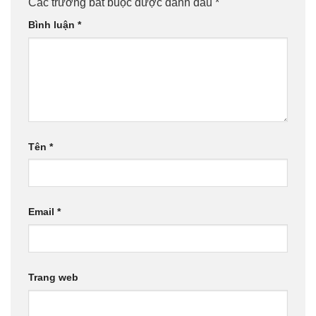
Các trường bắt buộc được đánh dấu
*
Bình luận
*
Tên
*
Email
*
Trang web