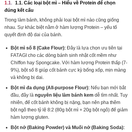
1.1. Các loại bột mì – Hiểu về Protein để chọn
đúng kết cấu
Trong làm bánh, không phải loại bột mì nào cũng giống
nhau. Sự khác biệt nằm ở hàm lượng Protein – yếu tố
quyết định độ dai của bánh.
Bột mì số 8 (Cake Flour):
Đây là lựa chọn ưu tiên tại
FATAGI cho các dòng bánh sinh nhật cốt mềm như
Chiffon hay Spongcake. Với hàm lượng Protein thấp (7-
9%), bột số 8 giúp cốt bánh cực kỳ bống xốp, mịn màng
và không bị dai.
Bột mì đa dụng (All-purpose Flour):
Nếu bạn mới bắt
đầu, đây là
nguyên liệu làm bánh kem
dễ tìm nhất. Tuy
nhiên, để cốt bánh không bị nặng, bạn nên pha thêm
bột ngô theo tỷ lệ 8:2 (80g bột mì + 20g bột ngô) để giảm
hàm lượng gluten.
Bột nở (Baking Powder) và Muối nở (Baking Soda):