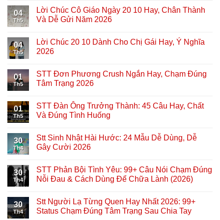
Lời Chúc Cô Giáo Ngày 20 10 Hay, Chân Thành
04
Và Dễ Gửi Năm 2026
Th5
Lời Chúc 20 10 Dành Cho Chị Gái Hay, Ý Nghĩa
04
2026
Th5
STT Đơn Phương Crush Ngắn Hay, Chạm Đúng
01
Tâm Trạng 2026
Th5
STT Đàn Ông Trưởng Thành: 45 Câu Hay, Chất
01
Và Đúng Tình Huống
Th5
Stt Sinh Nhật Hài Hước: 24 Mẫu Dễ Dùng, Dễ
30
Gây Cười 2026
Th4
STT Phản Bội Tình Yêu: 99+ Câu Nói Chạm Đúng
30
Nỗi Đau & Cách Dùng Để Chữa Lành (2026)
Th4
Stt Người Lạ Từng Quen Hay Nhất 2026: 99+
30
Status Chạm Đúng Tâm Trạng Sau Chia Tay
Th4