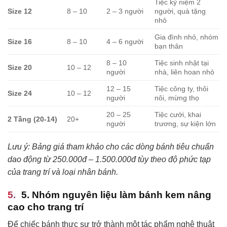
Tiệc kỷ niệm 2
Size 12
8 – 10
2 – 3 người
người, quà tặng
nhỏ
Gia đình nhỏ, nhóm
Size 16
8 – 10
4 – 6 người
bạn thân
8 – 10
Tiệc sinh nhật tại
Size 20
10 – 12
người
nhà, liên hoan nhỏ
12 – 15
Tiệc công ty, thôi
Size 24
10 – 12
người
nôi, mừng thọ
20 – 25
Tiệc cưới, khai
2 Tầng (20-14)
20+
người
trương, sự kiện lớn
Lưu ý: Bảng giá tham khảo cho các dòng bánh tiêu chuẩn
dao động từ 250.000đ – 1.500.000đ tùy theo độ phức tạp
của trang trí và loại nhân bánh.
5. Nhóm nguyên liệu làm bánh kem nâng
cao cho trang trí
Để chiếc bánh thực sự trở thành một tác phẩm nghệ thuật