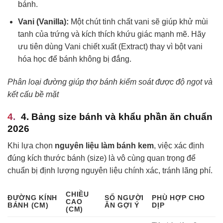
bánh.
Vani (Vanilla):
Một chút tinh chất vani sẽ giúp khử mùi
tanh của trứng và kích thích khứu giác mạnh mẽ. Hãy
ưu tiên dùng Vani chiết xuất (Extract) thay vì bột vani
hóa học để bánh không bị đắng.
Phân loại đường giúp thợ bánh kiểm soát được độ ngọt và
kết cấu bề mặt
4. Bảng size bánh và khẩu phần ăn chuẩn
2026
Khi lựa chọn
nguyên liệu làm bánh kem
, việc xác định
đúng kích thước bánh (size) là vô cùng quan trọng để
chuẩn bị định lượng nguyên liệu chính xác, tránh lãng phí.
CHIỀU
ĐƯỜNG KÍNH
SỐ NGƯỜI
PHÙ HỢP CHO
CAO
BÁNH (CM)
ĂN GỢI Ý
DỊP
(CM)