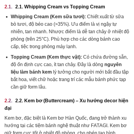
2.1. Whipping Cream vs Topping Cream
Whipping Cream (Kem sữa tươi):
Chiết xuất từ sữa
bò tươi, độ béo cao (>35%). Ưu điểm là vị ngậy tự
nhiên, tan nhanh. Nhược điểm là dễ tan chảy ở nhiệt độ
phòng (trên 25°C). Phù hợp cho các dòng bánh cao
cấp, tiệc trong phòng máy lạnh.
Topping Cream (Kem thực vật):
Có chứa đường sẵn,
độ ổn định cực cao, ít tan chảy. Đây là dòng
nguyên
liệu làm bánh kem
lý tưởng cho người mới bắt đầu tập
bắt hoa, viết chữ hoặc trang trí các mẫu bánh phức tạp
cần giữ form lâu.
2.2. Kem bơ (Buttercream) – Xu hướng decor hiện
đại
Kem bơ, đặc biệt là Kem bơ Hàn Quốc, đang trở thành xu
hướng tại các tiệm bánh nghệ thuật như FATAGI. Kem bơ
giữ form cực tốt ở nhiệt độ phòng, cho phép tạo hình