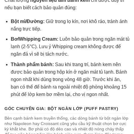
Chất lượng
nguyên liệu làm bánh kem
chỉ được duy trì
nếu bạn biết cách bảo quản đúng:
Bột mì/Đường:
Giữ trong lọ kín, nơi khô ráo, tránh ánh
nắng trực tiếp.
Bơ/Whipping Cream:
Luôn bảo quản trong ngăn mát tủ
lạnh (2-5°C). Lưu ý Whipping cream không được để
ngăn đá vì sẽ bị tách nước.
Thành phẩm bánh:
Sau khi trang trí, bánh kem nên
được bảo quản trong hộp kín ở ngăn mát tủ lạnh. Bánh
ngon nhất khi dùng trong vòng 48 giờ. Trước khi ăn,
bạn có thể để bánh ra ngoài nhiệt độ phòng khoảng 15
phút để lớp kem bơ mềm lại, cho vị ngon nhất.
GÓC CHUYÊN GIA: BỘT NGÀN LỚP (PUFF PASTRY)
Bên cạnh bánh kem truyền thống, các dòng bánh từ bột ngàn lớp
như Napoleon hay Croissant cũng yêu cầu kỹ thuật chọn bơ cực
kỳ khắt khe. Bơ phải có độ dẻo cao và nhiệt độ nóng chảy thấp