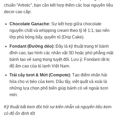
chuẩn “Artistic”, bạn cần kết hợp thêm các loại nguyên liệu
decor cao cấp:
Chocolate Ganache:
Sự kết hợp giữa chocolate
nguyên chất và whipping cream theo tỷ lệ 1:1, tạo nên
lớp phủ bóng bẩy, quyến rũ (Drip Cake).
Fondant (Đường dẻo):
Đây là kỹ thuật trang trí bánh
đỉnh cao, tạo hình các nhân vật 3D hoặc phủ phẳng mặt
bánh tạo vẻ sang trọng tuyệt đối. Lưu ý: Fondant rất kị
độ ẩm cao của tủ lạnh Việt Nam.
Trái cây tươi & Mứt (Compote):
Tạo điểm nhấn hài
hòa cho vị béo của kem. Dâu tây, việt quất và xoài là
những lựa chọn phổ biến giúp bánh có vẻ ngoài tươi
mới.
Kỹ thuật bắt kem đòi hỏi sự kiên nhẫn và nguyên liệu kem
có độ ổn định tốt