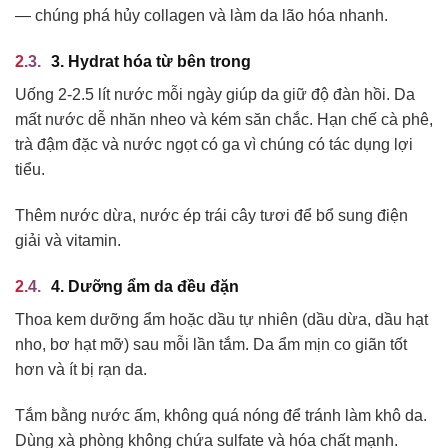
— chúng phá hủy collagen và làm da lão hóa nhanh.
3. Hydrat hóa từ bên trong
Uống 2-2.5 lít nước mỗi ngày giúp da giữ độ đàn hồi. Da
mất nước dễ nhăn nheo và kém săn chắc. Hạn chế cà phê,
trà đậm đặc và nước ngọt có ga vì chúng có tác dụng lợi
tiểu.
Thêm nước dừa, nước ép trái cây tươi để bổ sung điện
giải và vitamin.
4. Dưỡng ẩm da đều đặn
Thoa kem dưỡng ẩm hoặc dầu tự nhiên (dầu dừa, dầu hạt
nho, bơ hạt mỡ) sau mỗi lần tắm. Da ẩm mịn co giãn tốt
hơn và ít bị rạn da.
Tắm bằng nước ấm, không quá nóng để tránh làm khô da.
Dùng xà phòng không chứa sulfate và hóa chất mạnh.