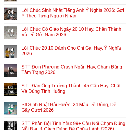
Lời Chúc Sinh Nhật Tiếng Anh Ý Nghĩa 2026: Gợi
04
Ý Theo Từng Người Nhận
Th5
Lời Chúc Cô Giáo Ngày 20 10 Hay, Chân Thành
04
Và Dễ Gửi Năm 2026
Th5
Lời Chúc 20 10 Dành Cho Chị Gái Hay, Ý Nghĩa
04
2026
Th5
STT Đơn Phương Crush Ngắn Hay, Chạm Đúng
01
Tâm Trạng 2026
Th5
STT Đàn Ông Trưởng Thành: 45 Câu Hay, Chất
01
Và Đúng Tình Huống
Th5
Stt Sinh Nhật Hài Hước: 24 Mẫu Dễ Dùng, Dễ
30
Gây Cười 2026
Th4
STT Phản Bội Tình Yêu: 99+ Câu Nói Chạm Đúng
30
Nỗi Đau & Cách Dùng Để Chữa Lành (2026)
Th4