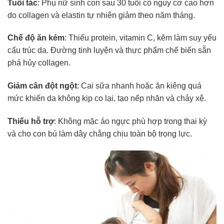
Tuổi tác
: Phụ nữ sinh con sau 30 tuổi có nguy cơ cao hơn
do collagen và elastin tự nhiên giảm theo năm tháng.
Chế độ ăn kém
: Thiếu protein, vitamin C, kẽm làm suy yếu
cấu trúc da. Đường tinh luyện và thực phẩm chế biến sẵn
phá hủy collagen.
Giảm cân đột ngột
: Cai sữa nhanh hoặc ăn kiêng quá
mức khiến da không kịp co lại, tạo nếp nhăn và chảy xệ.
Thiếu hỗ trợ
: Không mặc áo ngực phù hợp trong thai kỳ
và cho con bú làm dây chằng chịu toàn bộ trọng lực.