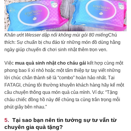
Khăn ướt Wesser dập nổi không mùi gói 80 miếng
Chú
thích: Sự chuẩn bị chu đáo từ những món đồ dùng hằng
ngày giúp chuyến đi chơi sinh nhật thêm trọn vẹn.
Việc
mua quà sinh nhật cho cháu gái
kết hợp cùng một
phong bao lì xì nhỏ hoặc một tấm thiệp tự tay viết những
lời chúc chân thành sẽ là “combo” hoàn hảo nhất. Tại
FATAGI, chúng tôi thường khuyên khách hàng hãy kể một
câu chuyện thông qua món quà của mình. Ví dụ: “Tặng
cháu chiếc đồng hồ này để chúng ta cùng trân trọng mỗi
phút giây bên nhau.”
Tại sao bạn nên tin tưởng sự tư vấn từ
chuyên gia quà tặng?