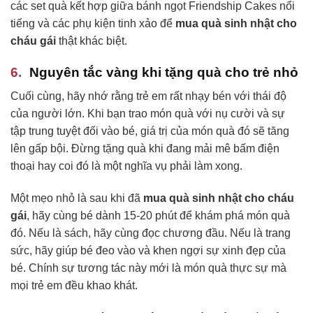
các set quà kết hợp giữa bánh ngọt Friendship Cakes nổi
tiếng và các phụ kiện tinh xảo để
mua quà sinh nhật cho
cháu gái
thật khác biệt.
Nguyên tắc vàng khi tặng quà cho trẻ nhỏ
Cuối cùng, hãy nhớ rằng trẻ em rất nhạy bén với thái độ
của người lớn. Khi bạn trao món quà với nụ cười và sự
tập trung tuyệt đối vào bé, giá trị của món quà đó sẽ tăng
lên gấp bội. Đừng tặng quà khi đang mải mê bấm điện
thoại hay coi đó là một nghĩa vụ phải làm xong.
Một mẹo nhỏ là sau khi đã
mua quà sinh nhật cho cháu
gái
, hãy cùng bé dành 15-20 phút để khám phá món quà
đó. Nếu là sách, hãy cùng đọc chương đầu. Nếu là trang
sức, hãy giúp bé đeo vào và khen ngợi sự xinh đẹp của
bé. Chính sự tương tác này mới là món quà thực sự mà
mọi trẻ em đều khao khát.