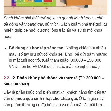
Sách khám phá môi trường xung quanh Minh Long – chủ
đề động vật hoang dã
Chú thích: Sách khám phá thế giới tự
nhiên giúp bé nuôi dưỡng lòng trắc ẩn và sự tò mò khoa
học.
Bộ dụng cụ học tập sáng tạo:
Những chiếc bút nhiều
màu, sổ tay lưu bút có khóa sẽ là nơi bé gửi gắm những
bí mật tuổi học trò. (Giá tham khảo: 80.000 – 150.000
VNĐ, liên hệ FATAGI để tìm các mẫu sổ nghệ thuật).
2. Phân khúc phổ thông và thực tế (Từ 200.000 –
500.000 VNĐ)
Đây là phân khúc phổ biến nhất khi khách hàng tìm đến tư
vấn để
mua quà sinh nhật cho cháu gái
. Ở tầm giá này,
sản phẩm thường có độ bền cao và mẫu mã bắt mắt hơn.