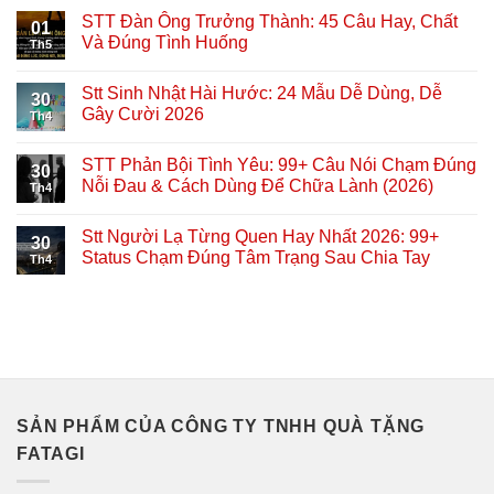
STT Đàn Ông Trưởng Thành: 45 Câu Hay, Chất
01
Và Đúng Tình Huống
Th5
Stt Sinh Nhật Hài Hước: 24 Mẫu Dễ Dùng, Dễ
30
Gây Cười 2026
Th4
STT Phản Bội Tình Yêu: 99+ Câu Nói Chạm Đúng
30
Nỗi Đau & Cách Dùng Để Chữa Lành (2026)
Th4
Stt Người Lạ Từng Quen Hay Nhất 2026: 99+
30
Status Chạm Đúng Tâm Trạng Sau Chia Tay
Th4
SẢN PHẨM CỦA CÔNG TY TNHH QUÀ TẶNG
FATAGI