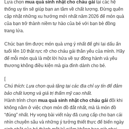
Lựa chọn
mua quà sinh nhật cho cháu gái
tại các hệ
thống uy tín sẽ giúp bạn an tâm về chất lượng. Đừng quên
cập nhật những xu hướng mới nhất năm 2026 để món quà
của bạn trở thành niềm tự hào của bé với bạn bè đồng
trang lứa.
Chúc bạn tìm được món quà ưng ý nhất để ghi lại dấu ấn
tuổi lên 10 thật rực rỡ cho cháu gái thân yêu của mình. Hãy
để mỗi món quà là một lời hứa về sự đồng hành và yêu
thương không điều kiện mà gia đình dành cho bé.
[
Chú thích: Lựa chọn quà tặng tại các địa chỉ uy tín để đảm
bảo chất lượng và giá trị thẩm mỹ cao nhất.
Hành trình chọn
mua quà sinh nhật cho cháu gái
đôi khi
không nằm ở việc chọn món đồ đắt nhất, mà là món đồ
“đúng” nhất. Hy vọng bài viết này đã cung cấp cho bạn cái
nhìn chuyên sâu và những ý tưởng thiết thực để biến ngày