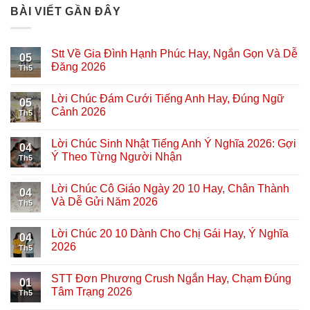
BÀI VIẾT GẦN ĐÂY
Stt Về Gia Đình Hạnh Phúc Hay, Ngắn Gọn Và Dễ
05
Đăng 2026
Th5
Lời Chúc Đám Cưới Tiếng Anh Hay, Đúng Ngữ
05
Cảnh 2026
Th5
Lời Chúc Sinh Nhật Tiếng Anh Ý Nghĩa 2026: Gợi
04
Ý Theo Từng Người Nhận
Th5
Lời Chúc Cô Giáo Ngày 20 10 Hay, Chân Thành
04
Và Dễ Gửi Năm 2026
Th5
Lời Chúc 20 10 Dành Cho Chị Gái Hay, Ý Nghĩa
04
2026
Th5
STT Đơn Phương Crush Ngắn Hay, Chạm Đúng
01
Tâm Trạng 2026
Th5