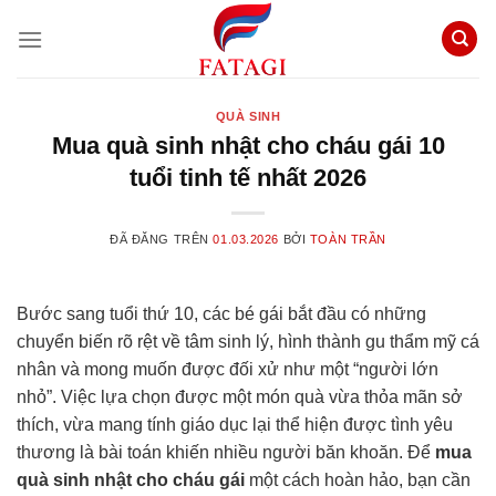
Chuyển
đến
nội
dung
QUÀ SINH
Mua quà sinh nhật cho cháu gái 10
tuổi tinh tế nhất 2026
ĐÃ ĐĂNG TRÊN
01.03.2026
BỞI
TOÀN TRẦN
Bước sang tuổi thứ 10, các bé gái bắt đầu có những
chuyển biến rõ rệt về tâm sinh lý, hình thành gu thẩm mỹ cá
nhân và mong muốn được đối xử như một “người lớn
nhỏ”. Việc lựa chọn được một món quà vừa thỏa mãn sở
thích, vừa mang tính giáo dục lại thể hiện được tình yêu
thương là bài toán khiến nhiều người băn khoăn. Để
mua
quà sinh nhật cho cháu gái
một cách hoàn hảo, bạn cần