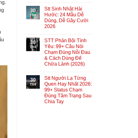
ng.
Stt Sinh Nhật Hài
ng
30
Hước: 24 Mẫu Dễ
Th4
Dùng, Dễ Gây Cười
2026
n
ấu
STT Phản Bội Tình
30
Yêu: 99+ Câu Nói
Th4
Chạm Đúng Nỗi Đau
& Cách Dùng Để
Chữa Lành (2026)
Stt Người Lạ Từng
30
Quen Hay Nhất 2026:
Th4
99+ Status Chạm
Đúng Tâm Trạng Sau
Chia Tay