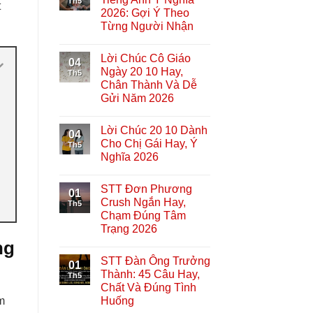
Th5
t
2026: Gợi Ý Theo
Từng Người Nhận
Lời Chúc Cô Giáo
04
Ngày 20 10 Hay,
Th5
Chân Thành Và Dễ
Gửi Năm 2026
Lời Chúc 20 10 Dành
04
Cho Chị Gái Hay, Ý
Th5
Nghĩa 2026
STT Đơn Phương
01
Crush Ngắn Hay,
Th5
Chạm Đúng Tâm
Trạng 2026
ng
STT Đàn Ông Trưởng
01
Thành: 45 Câu Hay,
Th5
Chất Và Đúng Tình
Huống
m