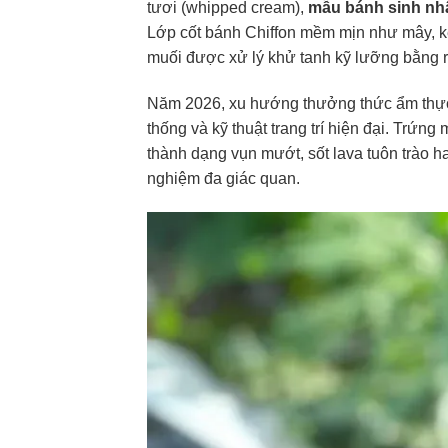
tươi (whipped cream),
mẫu bánh sinh nh
Lớp cốt bánh Chiffon mềm mịn như mây, kế
muối được xử lý khử tanh kỹ lưỡng bằng r
Năm 2026, xu hướng thưởng thức ẩm thực c
thống và kỹ thuật trang trí hiện đại. Trứn
thành dạng vụn mướt, sốt lava tuôn trào h
nghiệm đa giác quan.