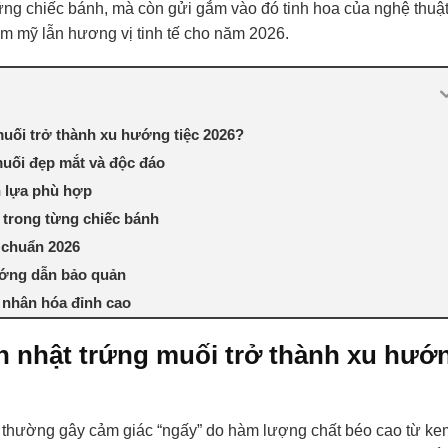
hững chiếc bánh, mà còn gửi gắm vào đó tinh hoa của nghệ thuậ
ẩm mỹ lẫn hương vị tinh tế cho năm 2026.
muối trở thành xu hướng tiệc 2026?
uối đẹp mắt và độc đáo
 lựa phù hợp
n trong từng chiếc bánh
 chuẩn 2026
ướng dẫn bảo quản
á nhân hóa đỉnh cao
h nhật trứng muối trở thành xu hướ
 thường gây cảm giác “ngấy” do hàm lượng chất béo cao từ ke