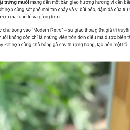
ật trứng muối
mang đến một bản giao hưởng hương vị cân bằ
t hợp cùng sốt phô mai tan chảy và vị bùi béo, đậm đà của trứ
ượu mai quế lộ và gừng tươi.
hú trọng vào “Modern Retro” – sự giao thoa giữa giá trị truyề
g muối không còn chỉ là những viên tròn đơn điệu mà được biến t
ay kết hợp cùng chà bông gà cay thượng hạng, tạo nên một trải