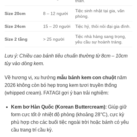
thân.
Tiệc sinh nhật tại gia, văn
Size 20cm
8 – 12 người
phòng.
Size 24cm
15 – 20 người
Tiệc hỷ, thôi nôi đại gia đình.
Tiệc nhà hàng sang trọng,
Size 2 tầng
> 25 người
yêu cầu sự hoành tráng.
Lưu ý: Chiều cao bánh tiêu chuẩn thường từ 8cm – 10cm
tùy vào dòng kem.
Về hương vị, xu hướng
mẫu bánh kem con chuột
năm
2026 không còn bó hẹp trong kem tươi truyền thống
(whipped cream). FATAGI gợi ý bạn trải nghiệm:
Kem bơ Hàn Quốc (Korean Buttercream):
Giúp giữ
form cực tốt ở nhiệt độ phòng (khoảng 28°C), cực kỳ
phù hợp cho các buổi tiệc ngoài trời hoặc bánh có yêu
cầu trang trí cầu kỳ.