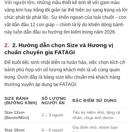
Với người lớn, những mẫu thiết kế tinh tế với gam màu
vàng kim hay trắng tối giản lại thể hiện sự sang trọng và lời
chúc phát tài phát lộc. Sự khôn ngoan của loài chuột – con
vật dẫn đầu 12 con giáp – chính là lý do khiến dòng bánh
này luôn dẫn đầu xu hướng tìm kiếm trong năm 2026.
2. Hướng dẫn chọn Size và Hương vị
chuẩn chuyên gia FATAGI
Để buổi tiệc sinh nhật diễn ra hoàn hảo, việc chọn kích cỡ
bánh phù hợp với số lượng khách mời là vô cùng quan
trọng. Dưới đây là bảng size tiêu chuẩn mà khách hàng
thường xuyên áp dụng tại FATAGI:
SIZE BÁNH
SỐ LƯỢNG
ĐẶC ĐIỂM SỬ DỤNG
(ĐƯỜNG KÍNH)
NGƯỜI ĂN
Size 12cm
Tiệc kỷ niệm nhỏ, tặng cá
2 – 3 người
(Bento/Mini)
nhân, chụp ảnh decor.
Gia đình nhỏ, nhóm bạn
Size 16cm
4 – 6 người