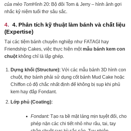
của mèo Tom
Hình 20: Bộ đôi Tom & Jerry – hình ảnh gợi
nhắc kỷ niệm tuổi thơ sâu sắc.
4. Phân tích kỹ thuật làm bánh và chất liệu
(Expertise)
Tại các tiệm bánh chuyên nghiệp như FATAGI hay
Friendship Cakes, việc thực hiện một
mẫu bánh kem con
chuột
không chỉ là lắp ghép.
Dựng khối (Structure):
Với các mẫu bánh 3D hình con
chuột, thợ bánh phải sử dụng cốt bánh Mud Cake hoặc
Chiffon có độ chắc nhất định để không bị sụp khi phủ
kem hay đắp Fondant.
Lớp phủ (Coating):
Fondant:
Tạo ra bề mặt láng mịn tuyệt đối, cho
phép nặn các chi tiết nhỏ như râu, tai, tay
chân chuột cực kỳ sắc sảo. Tuy nhiên,