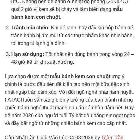
8°C. Không nên để bánh ở nhiệt độ phòng (25-30°C)
quá 2 giờ vì kem sẽ bị chảy và làm biến dạng
mẫu
bánh kem con chuột
.
Tránh mùi chéo:
Khi để lạnh, hãy đậy kín hộp bánh để
tránh bánh bị ám mùi từ các thực phẩm khác như hành,
tỏi trong tủ lạnh gia đình.
Hạn sử dụng:
Tốt nhất nên dùng bánh trong vòng 24 –
48 giờ kể từ khi xuất xưởng.
Lựa chọn được một
mẫu bánh kem con chuột
ưng ý
chính là bước đầu tiên để kiến tạo nên một bữa tiệc sinh
nhật ngập tràn cảm xúc. Với đội ngũ nghệ nhân tâm huyết,
FATAGI luôn sẵn sàng biến ý tưởng của bạn thành những
chiếc bánh nghệ thuật mang dấu ấn cá nhân đậm nét. Hãy
để năm 2026 của người tuổi Tý bắt đầu bằng sự ngọt ngào
và đầy bất ngờ từ những chiếc bánh kem cao cấp nhất.
Cập Nhật Lần Cuối Vào Lúc 04.03.2026 by
Toàn Trần