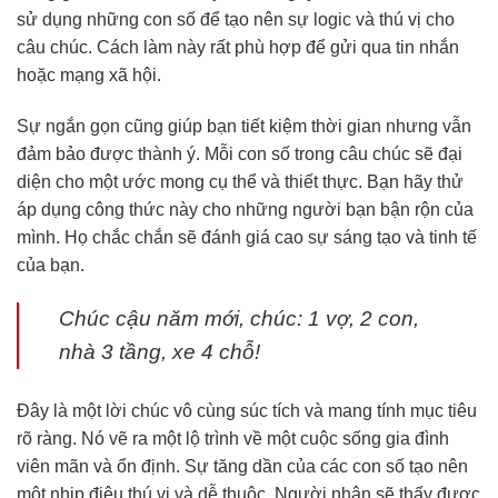
sử dụng những con số để tạo nên sự logic và thú vị cho
câu chúc. Cách làm này rất phù hợp để gửi qua tin nhắn
hoặc mạng xã hội.
Sự ngắn gọn cũng giúp bạn tiết kiệm thời gian nhưng vẫn
đảm bảo được thành ý. Mỗi con số trong câu chúc sẽ đại
diện cho một ước mong cụ thể và thiết thực. Bạn hãy thử
áp dụng công thức này cho những người bạn bận rộn của
mình. Họ chắc chắn sẽ đánh giá cao sự sáng tạo và tinh tế
của bạn.
Chúc cậu năm mới, chúc: 1 vợ, 2 con,
nhà 3 tầng, xe 4 chỗ!
Đây là một lời chúc vô cùng súc tích và mang tính mục tiêu
rõ ràng. Nó vẽ ra một lộ trình về một cuộc sống gia đình
viên mãn và ổn định. Sự tăng dần của các con số tạo nên
một nhịp điệu thú vị và dễ thuộc. Người nhận sẽ thấy được