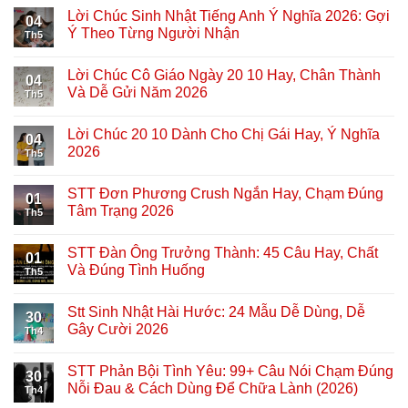
Lời Chúc Sinh Nhật Tiếng Anh Ý Nghĩa 2026: Gợi
04
Ý Theo Từng Người Nhận
Th5
Lời Chúc Cô Giáo Ngày 20 10 Hay, Chân Thành
04
Và Dễ Gửi Năm 2026
Th5
Lời Chúc 20 10 Dành Cho Chị Gái Hay, Ý Nghĩa
04
2026
Th5
STT Đơn Phương Crush Ngắn Hay, Chạm Đúng
01
Tâm Trạng 2026
Th5
STT Đàn Ông Trưởng Thành: 45 Câu Hay, Chất
01
Và Đúng Tình Huống
Th5
Stt Sinh Nhật Hài Hước: 24 Mẫu Dễ Dùng, Dễ
30
Gây Cười 2026
Th4
STT Phản Bội Tình Yêu: 99+ Câu Nói Chạm Đúng
30
Nỗi Đau & Cách Dùng Để Chữa Lành (2026)
Th4