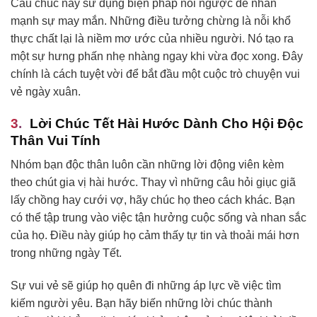
Câu chúc này sử dụng biện pháp nói ngược để nhấn
mạnh sự may mắn. Những điều tưởng chừng là nỗi khổ
thực chất lại là niềm mơ ước của nhiều người. Nó tạo ra
một sự hưng phấn nhẹ nhàng ngay khi vừa đọc xong. Đây
chính là cách tuyệt vời để bắt đầu một cuộc trò chuyện vui
vẻ ngày xuân.
Lời Chúc Tết Hài Hước Dành Cho Hội Độc
Thân Vui Tính
Nhóm bạn độc thân luôn cần những lời động viên kèm
theo chút gia vị hài hước. Thay vì những câu hỏi giục giã
lấy chồng hay cưới vợ, hãy chúc họ theo cách khác. Bạn
có thể tập trung vào việc tận hưởng cuộc sống và nhan sắc
của họ. Điều này giúp họ cảm thấy tự tin và thoải mái hơn
trong những ngày Tết.
Sự vui vẻ sẽ giúp họ quên đi những áp lực về việc tìm
kiếm người yêu. Bạn hãy biến những lời chúc thành