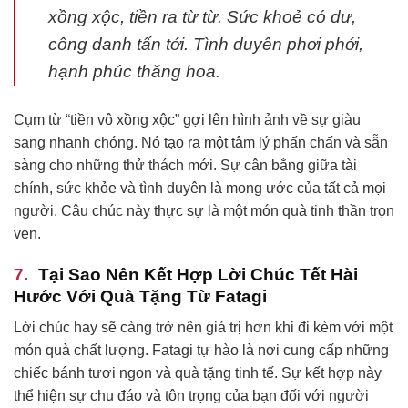
xồng xộc, tiền ra từ từ. Sức khoẻ có dư,
công danh tấn tới. Tình duyên phơi phới,
hạnh phúc thăng hoa.
Cụm từ “tiền vô xồng xộc” gợi lên hình ảnh về sự giàu
sang nhanh chóng. Nó tạo ra một tâm lý phấn chấn và sẵn
sàng cho những thử thách mới. Sự cân bằng giữa tài
chính, sức khỏe và tình duyên là mong ước của tất cả mọi
người. Câu chúc này thực sự là một món quà tinh thần trọn
vẹn.
Tại Sao Nên Kết Hợp Lời Chúc Tết Hài
Hước Với Quà Tặng Từ Fatagi
Lời chúc hay sẽ càng trở nên giá trị hơn khi đi kèm với một
món quà chất lượng. Fatagi tự hào là nơi cung cấp những
chiếc bánh tươi ngon và quà tặng tinh tế. Sự kết hợp này
thể hiện sự chu đáo và tôn trọng của bạn đối với người