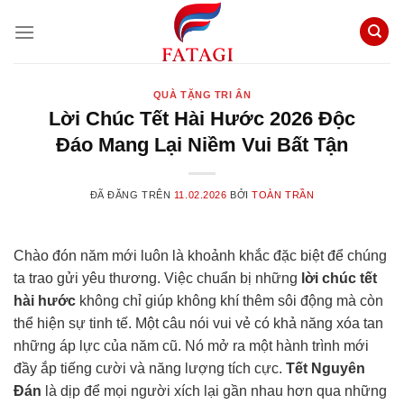
Chuyển
đến
nội
dung
QUÀ TẶNG TRI ÂN
Lời Chúc Tết Hài Hước 2026 Độc
Đáo Mang Lại Niềm Vui Bất Tận
ĐÃ ĐĂNG TRÊN
11.02.2026
BỞI
TOÀN TRẦN
Chào đón năm mới luôn là khoảnh khắc đặc biệt để chúng
ta trao gửi yêu thương. Việc chuẩn bị những
lời chúc tết
hài hước
không chỉ giúp không khí thêm sôi động mà còn
thể hiện sự tinh tế. Một câu nói vui vẻ có khả năng xóa tan
những áp lực của năm cũ. Nó mở ra một hành trình mới
đầy ắp tiếng cười và năng lượng tích cực.
Tết Nguyên
Đán
là dịp để mọi người xích lại gần nhau hơn qua những