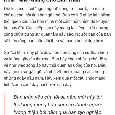
Đôi khi, một chút “ngoa ngoắt” trong lời chúc lại là minh
chứng cho một tình bạn gắn bó. Bạn có thể nhắc lại những
thói quen xấu của bạn mình một cách hóm hỉnh để khuyên
họ thay đổi. Cách tiếp cận này mang lại tiếng cười nhưng
cũng chứa đựng sự quan tâm sâu sắc. Người bạn của bạn
sẽ hiểu rằng bạn luôn dõi theo và mong họ tốt đẹp hơn.
Sự “cà khịa” này phải dựa trên nền tảng của sự thấu hiểu
và không gây tổn thương. Bạn hãy chọn những chủ đề vui
vẻ như việc sống ảo hay thói quen ăn uống của họ. Điều
này tạo ra sự gần gũi và phá vỡ mọi khoảng cách trong
những ngày đầu năm. Hãy xem qua một câu chúc mang
tính “cảnh cáo” đầy hài hước sau đây.
Bạn thân yêu của tôi ơi, năm mới này tôi
thật lòng mong bạn sớm trở thành người
lương thiện bởi năm qua bạn tạo nghiệp