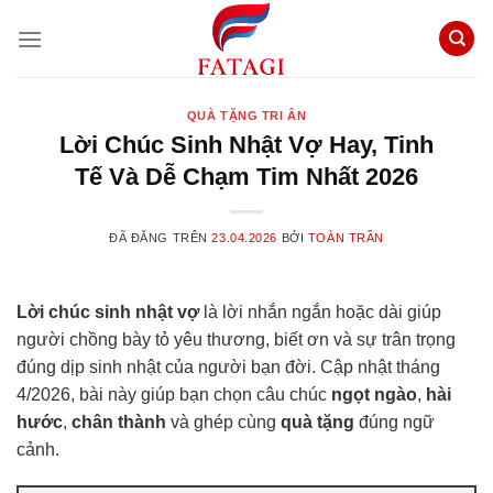
Chuyển
đến
nội
dung
QUÀ TẶNG TRI ÂN
Lời Chúc Sinh Nhật Vợ Hay, Tinh
Tế Và Dễ Chạm Tim Nhất 2026
ĐÃ ĐĂNG TRÊN
23.04.2026
BỞI
TOÀN TRẦN
Lời chúc sinh nhật vợ
là lời nhắn ngắn hoặc dài giúp
người chồng bày tỏ yêu thương, biết ơn và sự trân trọng
đúng dịp sinh nhật của người bạn đời. Cập nhật tháng
4/2026, bài này giúp bạn chọn câu chúc
ngọt ngào
,
hài
hước
,
chân thành
và ghép cùng
quà tặng
đúng ngữ
cảnh.