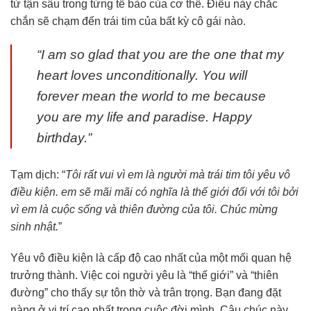
từ tận sâu trong từng tế bào của cơ thể. Điều này chắc
chắn sẽ chạm đến trái tim của bất kỳ cô gái nào.
“I am so glad that you are the one that my
heart loves unconditionally. You will
forever mean the world to me because
you are my life and paradise. Happy
birthday.”
Tạm dịch: “
Tôi rất vui vì em là người mà trái tim tôi yêu vô
điều kiện. em sẽ mãi mãi có nghĩa là thế giới đối với tôi bởi
vì em là cuộc sống và thiên đường của tôi. Chúc mừng
sinh nhật.
”
Yêu vô điều kiện là cấp độ cao nhất của một mối quan hệ
trưởng thành. Việc coi người yêu là “thế giới” và “thiên
đường” cho thấy sự tôn thờ và trân trọng. Bạn đang đặt
nàng ở vị trí cao nhất trong cuộc đời mình. Câu chúc này