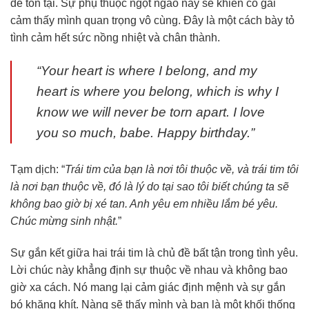
để tồn tại. Sự phụ thuộc ngọt ngào này sẽ khiến cô gái
cảm thấy mình quan trọng vô cùng. Đây là một cách bày tỏ
tình cảm hết sức nồng nhiệt và chân thành.
“Your heart is where I belong, and my
heart is where you belong, which is why I
know we will never be torn apart. I love
you so much, babe. Happy birthday.”
Tạm dịch: “
Trái tim của bạn là nơi tôi thuộc về, và trái tim tôi
là nơi bạn thuộc về, đó là lý do tại sao tôi biết chúng ta sẽ
không bao giờ bị xé tan. Anh yêu em nhiều lắm bé yêu.
Chúc mừng sinh nhật.
”
Sự gắn kết giữa hai trái tim là chủ đề bất tận trong tình yêu.
Lời chúc này khẳng định sự thuộc về nhau và không bao
giờ xa cách. Nó mang lại cảm giác định mệnh và sự gắn
bó khăng khít. Nàng sẽ thấy mình và bạn là một khối thống