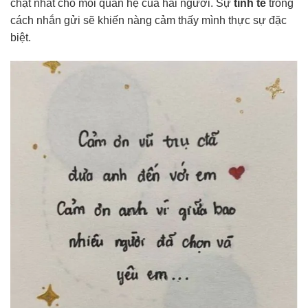
chặt nhất cho mối quan hệ của hai người. Sự
tinh tế
trong
cách nhắn gửi sẽ khiến nàng cảm thấy mình thực sự đặc
biệt.