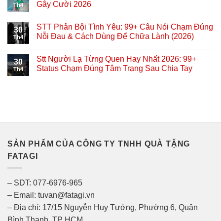
Gây Cười 2026
Th4
STT Phản Bội Tình Yêu: 99+ Câu Nói Chạm Đúng
30
Nỗi Đau & Cách Dùng Để Chữa Lành (2026)
Th4
Stt Người Lạ Từng Quen Hay Nhất 2026: 99+
30
Status Chạm Đúng Tâm Trạng Sau Chia Tay
Th4
SẢN PHẨM CỦA CÔNG TY TNHH QUÀ TẶNG
FATAGI
– SDT: 077-6976-965
– Email: tuvan@fatagi.vn
– Địa chỉ: 17/15 Nguyễn Huy Tưởng, Phường 6, Quận
Bình Thạnh, TP HCM