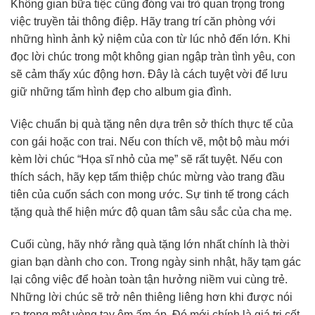
Không gian bữa tiệc cũng đóng vai trò quan trọng trong
việc truyền tải thông điệp. Hãy trang trí căn phòng với
những hình ảnh kỷ niệm của con từ lúc nhỏ đến lớn. Khi
đọc lời chúc trong một không gian ngập tràn tình yêu, con
sẽ cảm thấy xúc động hơn. Đây là cách tuyệt vời để lưu
giữ những tấm hình đẹp cho album gia đình.
Việc chuẩn bị quà tặng nên dựa trên sở thích thực tế của
con gái hoặc con trai. Nếu con thích vẽ, một bộ màu mới
kèm lời chúc “Họa sĩ nhỏ của mẹ” sẽ rất tuyệt. Nếu con
thích sách, hãy kẹp tấm thiệp chúc mừng vào trang đầu
tiên của cuốn sách con mong ước. Sự tinh tế trong cách
tặng quà thể hiện mức độ quan tâm sâu sắc của cha mẹ.
Cuối cùng, hãy nhớ rằng quà tặng lớn nhất chính là thời
gian bạn dành cho con. Trong ngày sinh nhật, hãy tạm gác
lại công việc để hoàn toàn tận hưởng niềm vui cùng trẻ.
Những lời chúc sẽ trở nên thiêng liêng hơn khi được nói
ra trong một vòng tay ôm ấm áp. Đó mới chính là giá trị cốt