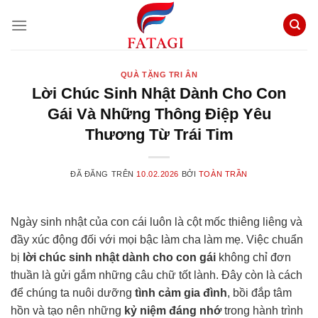
Chuyển
đến
nội
dung
QUÀ TẶNG TRI ÂN
Lời Chúc Sinh Nhật Dành Cho Con
Gái Và Những Thông Điệp Yêu
Thương Từ Trái Tim
ĐÃ ĐĂNG TRÊN
10.02.2026
BỞI
TOÀN TRẦN
Ngày sinh nhật của con cái luôn là cột mốc thiêng liêng và
đầy xúc động đối với mọi bậc làm cha làm mẹ. Việc chuẩn
bị
lời chúc sinh nhật dành cho con gái
không chỉ đơn
thuần là gửi gắm những câu chữ tốt lành. Đây còn là cách
để chúng ta nuôi dưỡng
tình cảm gia đình
, bồi đắp tâm
hồn và tạo nên những
kỷ niệm đáng nhớ
trong hành trình