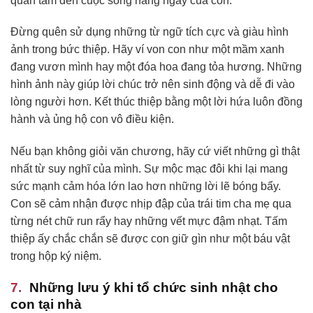
quan tâm đến cuộc sống hằng ngày của con.
Đừng quên sử dụng những từ ngữ tích cực và giàu hình
ảnh trong bức thiệp. Hãy ví von con như một mầm xanh
đang vươn mình hay một đóa hoa đang tỏa hương. Những
hình ảnh này giúp lời chúc trở nên sinh động và dễ đi vào
lòng người hơn. Kết thúc thiệp bằng một lời hứa luôn đồng
hành và ủng hộ con vô điều kiện.
Nếu bạn không giỏi văn chương, hãy cứ viết những gì thật
nhất từ suy nghĩ của mình. Sự mộc mạc đôi khi lại mang
sức mạnh cảm hóa lớn lao hơn những lời lẽ bóng bẩy.
Con sẽ cảm nhận được nhịp đập của trái tim cha mẹ qua
từng nét chữ run rẩy hay những vết mực đậm nhạt. Tấm
thiệp ấy chắc chắn sẽ được con giữ gìn như một báu vật
trong hộp ký niệm.
Những lưu ý khi tổ chức sinh nhật cho
con tại nhà