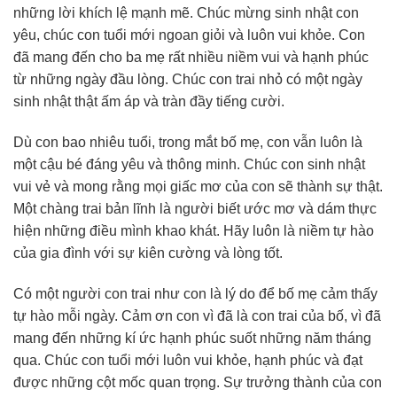
những lời khích lệ mạnh mẽ. Chúc mừng sinh nhật con
yêu, chúc con tuổi mới ngoan giỏi và luôn vui khỏe. Con
đã mang đến cho ba mẹ rất nhiều niềm vui và hạnh phúc
từ những ngày đầu lòng. Chúc con trai nhỏ có một ngày
sinh nhật thật ấm áp và tràn đầy tiếng cười.
Dù con bao nhiêu tuổi, trong mắt bố mẹ, con vẫn luôn là
một cậu bé đáng yêu và thông minh. Chúc con sinh nhật
vui vẻ và mong rằng mọi giấc mơ của con sẽ thành sự thật.
Một chàng trai bản lĩnh là người biết ước mơ và dám thực
hiện những điều mình khao khát. Hãy luôn là niềm tự hào
của gia đình với sự kiên cường và lòng tốt.
Có một người con trai như con là lý do để bố mẹ cảm thấy
tự hào mỗi ngày. Cảm ơn con vì đã là con trai của bố, vì đã
mang đến những kí ức hạnh phúc suốt những năm tháng
qua. Chúc con tuổi mới luôn vui khỏe, hạnh phúc và đạt
được những cột mốc quan trọng. Sự trưởng thành của con