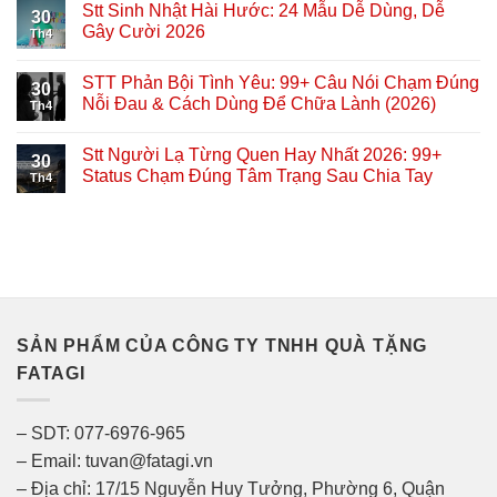
Stt Sinh Nhật Hài Hước: 24 Mẫu Dễ Dùng, Dễ
30
Gây Cười 2026
Th4
STT Phản Bội Tình Yêu: 99+ Câu Nói Chạm Đúng
30
Nỗi Đau & Cách Dùng Để Chữa Lành (2026)
Th4
Stt Người Lạ Từng Quen Hay Nhất 2026: 99+
30
Status Chạm Đúng Tâm Trạng Sau Chia Tay
Th4
SẢN PHẨM CỦA CÔNG TY TNHH QUÀ TẶNG
FATAGI
– SDT: 077-6976-965
– Email: tuvan@fatagi.vn
– Địa chỉ: 17/15 Nguyễn Huy Tưởng, Phường 6, Quận