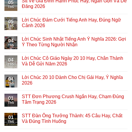
Stt Về Gia Đình Hạnh Phúc Hay, Ngắn Gọn Và Dễ
05
Đăng 2026
Th5
Lời Chúc Đám Cưới Tiếng Anh Hay, Đúng Ngữ
05
Cảnh 2026
Th5
Lời Chúc Sinh Nhật Tiếng Anh Ý Nghĩa 2026: Gợi
04
Ý Theo Từng Người Nhận
Th5
Lời Chúc Cô Giáo Ngày 20 10 Hay, Chân Thành
04
Và Dễ Gửi Năm 2026
Th5
Lời Chúc 20 10 Dành Cho Chị Gái Hay, Ý Nghĩa
04
2026
Th5
STT Đơn Phương Crush Ngắn Hay, Chạm Đúng
01
Tâm Trạng 2026
Th5
STT Đàn Ông Trưởng Thành: 45 Câu Hay, Chất
01
Và Đúng Tình Huống
Th5