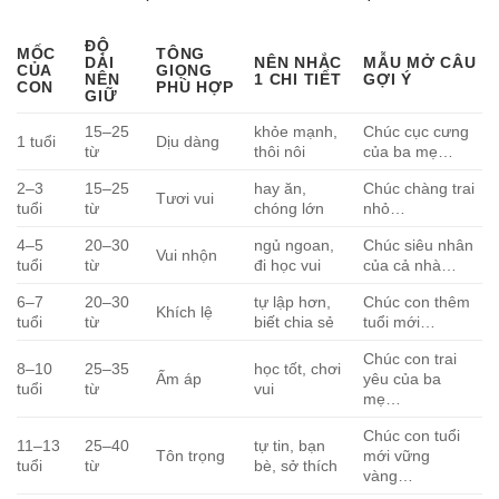
ĐỘ
MỐC
TÔNG
DÀI
NÊN NHẮC
MẪU MỞ CÂU
CỦA
GIỌNG
NÊN
1 CHI TIẾT
GỢI Ý
CON
PHÙ HỢP
GIỮ
15–25
khỏe mạnh,
Chúc cục cưng
1 tuổi
Dịu dàng
từ
thôi nôi
của ba mẹ…
2–3
15–25
hay ăn,
Chúc chàng trai
Tươi vui
tuổi
từ
chóng lớn
nhỏ…
4–5
20–30
ngủ ngoan,
Chúc siêu nhân
Vui nhộn
tuổi
từ
đi học vui
của cả nhà…
6–7
20–30
tự lập hơn,
Chúc con thêm
Khích lệ
tuổi
từ
biết chia sẻ
tuổi mới…
Chúc con trai
8–10
25–35
học tốt, chơi
Ấm áp
yêu của ba
tuổi
từ
vui
mẹ…
Chúc con tuổi
11–13
25–40
tự tin, bạn
Tôn trọng
mới vững
tuổi
từ
bè, sở thích
vàng…