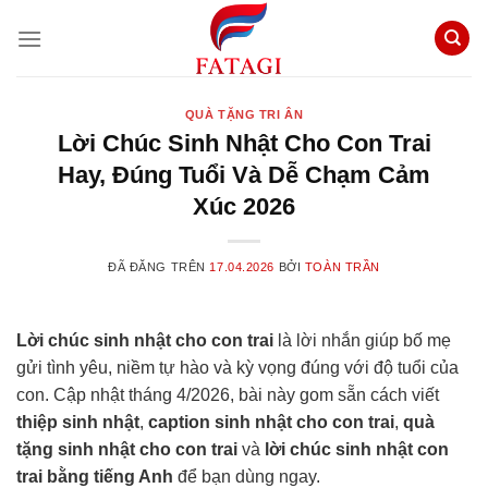
Chuyển
đến
nội
dung
QUÀ TẶNG TRI ÂN
Lời Chúc Sinh Nhật Cho Con Trai
Hay, Đúng Tuổi Và Dễ Chạm Cảm
Xúc 2026
ĐÃ ĐĂNG TRÊN
17.04.2026
BỞI
TOÀN TRẦN
Lời chúc sinh nhật cho con trai
là lời nhắn giúp bố mẹ
gửi tình yêu, niềm tự hào và kỳ vọng đúng với độ tuổi của
con. Cập nhật tháng 4/2026, bài này gom sẵn cách viết
thiệp sinh nhật
,
caption sinh nhật cho con trai
,
quà
tặng sinh nhật cho con trai
và
lời chúc sinh nhật con
trai bằng tiếng Anh
để bạn dùng ngay.