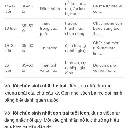
nỗ lực, ước
14–17
30–45
Ba mẹ tự hào vì
Đồng hành
mơ, áp lực
tuổi
từ
con…
học tập
Trang
trưởng
Chúc mừng con
35–50
18 tuổi
trọng vừa
thành, lựa
bước sang tuổi
từ
phải
chọn riêng
18…
Chúc con một
19–25
35–60
định hướng
Tin tưởng
tuổi mới bản
tuổi
từ
nghề nghiệp
lĩnh…
bình an, sự
26+
35–60
Thân tình
Dù con đã lớn,
nghiệp, gia
tuổi
từ
và tự hào
với ba mẹ…
đình
Với
lời chúc sinh nhật bé trai
, điều con nhớ thường
không phải câu chữ cầu kỳ. Con nhớ cách ba mẹ gọi mình
bằng biệt danh quen thuộc.
Với
lời chúc sinh nhật con trai tuổi teen
, đừng viết như
đang nhắc nội quy. Một câu ghi nhận nỗ lực thường hiệu
quả hơn ba câu dặn dò.