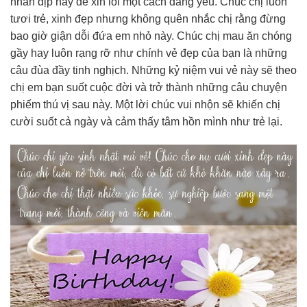
nhân dịp này để xin lỗi một cách đáng yêu. Chúc chị luôn
tươi trẻ, xinh đẹp nhưng không quên nhắc chị rằng đừng
bao giờ giận dỗi đứa em nhỏ này. Chúc chị mau ăn chóng
gầy hay luôn rạng rỡ như chính vẻ đẹp của bạn là những
câu đùa đầy tinh nghịch. Những kỷ niệm vui vẻ này sẽ theo
chị em bạn suốt cuộc đời và trở thành những câu chuyện
phiếm thú vị sau này. Một lời chúc vui nhộn sẽ khiến chị
cười suốt cả ngày và cảm thấy tâm hồn mình như trẻ lại.