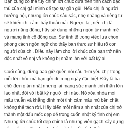
Bạn cũng có thể tùy chỉnh lời chúc dựa trên tính cách đặc
thù của chị gái mình để tạo sự gần gũi. Nếu chị là người
hướng nội, những lời chúc sâu sắc, nhẹ nhàng và riêng tư
sẽ khiến chị cảm thấy thoải mái. Ngược lại, nếu chị là
người năng động, hãy sử dụng những ngôn từ mạnh mẽ
và mang tính cổ động cao. Sự tinh tế trong việc lựa chọn
phong cách ngôn ngữ cho thấy bạn thực sự hiểu rõ con
người của chị. Điều này làm cho lời chúc của bạn trở nên
độc nhất vô nhị và không bị nhầm lẫn với bất kỳ ai.
Cuối cùng, đừng bao giờ quên nói câu “Em yêu chị” trong
mỗi lời chúc mà bạn gửi đi trong ngày đặc biệt. Đây là ba
chữ đơn giản nhất nhưng lại mang sức mạnh tinh thần lớn
lao nhất đối với bất kỳ người chị nào. Nó xóa nhòa mọi
mâu thuẫn và khẳng định một tình cảm máu mủ bền chặt
không thể tách rời. Hãy biến mỗi năm sinh nhật của chị trở
thành một dấu mốc đẹp đẽ trong cuốn nhật ký tình chị em.
Những lời chúc tốt đẹp chính là những viên gạch xây dựng