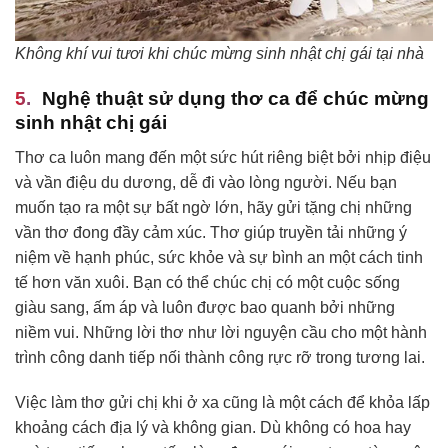
Không khí vui tươi khi chúc mừng sinh nhật chị gái tại nhà
Nghệ thuật sử dụng thơ ca để chúc mừng
sinh nhật chị gái
Thơ ca luôn mang đến một sức hút riêng biệt bởi nhịp điệu
và vần điệu du dương, dễ đi vào lòng người. Nếu bạn
muốn tạo ra một sự bất ngờ lớn, hãy gửi tặng chị những
vần thơ đong đầy cảm xúc. Thơ giúp truyền tải những ý
niệm về hạnh phúc, sức khỏe và sự bình an một cách tinh
tế hơn văn xuôi. Bạn có thể chúc chị có một cuộc sống
giàu sang, ấm áp và luôn được bao quanh bởi những
niềm vui. Những lời thơ như lời nguyện cầu cho một hành
trình công danh tiếp nối thành công rực rỡ trong tương lai.
Việc làm thơ gửi chị khi ở xa cũng là một cách để khỏa lấp
khoảng cách địa lý và không gian. Dù không có hoa hay