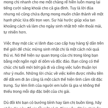
mong chị nhanh cho mẹ một chàng rể hiền luôn mang lại
tiếng cười sảng khoái cho cả gia đình. Tuy là lời đùa
nhưng nó cũng chứa đựng mong muốn chân thành về một
hạnh phúc lứa đôi trọn vẹn. Sự hài hước giúp xóa tan
khoảng cách và làm cho ngày sinh nhật trở nên thoải mái,
tự nhiên hơn.
Việc thay mặt các vị lãnh đạo cao cấp hay hàng tỷ dân trên
thế giới để chúc mừng sinh nhật chị là một cách nói quá
thú vị. Nó thể hiện sự quan trọng của chị trong lòng bạn
bằng một ngôn ngữ dí dỏm và độc đáo. Bạn cũng có thể
chúc chị tuổi mới bớt già đi và công việc luôn thuận lợi
như ý muốn. Những lời chúc về việc kiếm được nhiều tiền
để dắt em đi ăn cũng là một cách thể hiện tình cảm rất đặc
trưng. Sự lém lỉnh của người em luôn là gia vị không thể
thiếu trong mỗi dịp đặc biệt của chị gái.
Dù đôi khi bạn có bướng bỉnh hay làm chị buồn lòng, hãy