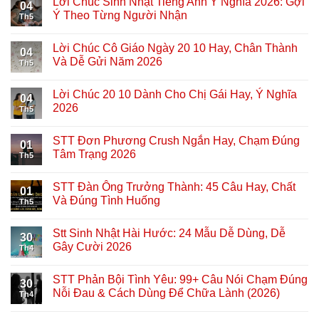
Lời Chúc Sinh Nhật Tiếng Anh Ý Nghĩa 2026: Gợi
04
Ý Theo Từng Người Nhận
Th5
Lời Chúc Cô Giáo Ngày 20 10 Hay, Chân Thành
04
Và Dễ Gửi Năm 2026
Th5
Lời Chúc 20 10 Dành Cho Chị Gái Hay, Ý Nghĩa
04
2026
Th5
STT Đơn Phương Crush Ngắn Hay, Chạm Đúng
01
Tâm Trạng 2026
Th5
STT Đàn Ông Trưởng Thành: 45 Câu Hay, Chất
01
Và Đúng Tình Huống
Th5
Stt Sinh Nhật Hài Hước: 24 Mẫu Dễ Dùng, Dễ
30
Gây Cười 2026
Th4
STT Phản Bội Tình Yêu: 99+ Câu Nói Chạm Đúng
30
Nỗi Đau & Cách Dùng Để Chữa Lành (2026)
Th4