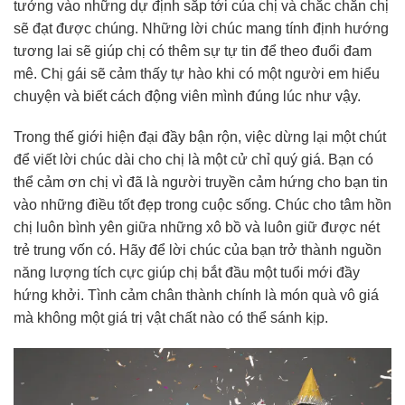
tưởng vào những dự định sắp tới của chị và chắc chắn chị
sẽ đạt được chúng. Những lời chúc mang tính định hướng
tương lai sẽ giúp chị có thêm sự tự tin để theo đuổi đam
mê. Chị gái sẽ cảm thấy tự hào khi có một người em hiểu
chuyện và biết cách động viên mình đúng lúc như vậy.
Trong thế giới hiện đại đầy bận rộn, việc dừng lại một chút
để viết lời chúc dài cho chị là một cử chỉ quý giá. Bạn có
thể cảm ơn chị vì đã là người truyền cảm hứng cho bạn tin
vào những điều tốt đẹp trong cuộc sống. Chúc cho tâm hồn
chị luôn bình yên giữa những xô bồ và luôn giữ được nét
trẻ trung vốn có. Hãy để lời chúc của bạn trở thành nguồn
năng lượng tích cực giúp chị bắt đầu một tuổi mới đầy
hứng khởi. Tình cảm chân thành chính là món quà vô giá
mà không một giá trị vật chất nào có thể sánh kịp.