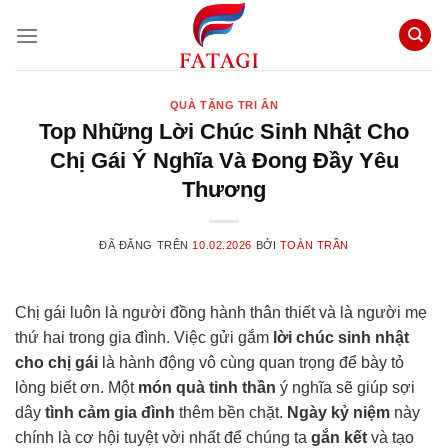
Chuyển
đến
nội
dung
QUÀ TẶNG TRI ÂN
Top Những Lời Chúc Sinh Nhật Cho
Chị Gái Ý Nghĩa Và Đong Đầy Yêu
Thương
ĐÃ ĐĂNG TRÊN
10.02.2026
BỞI
TOÀN TRẦN
Chị gái luôn là người đồng hành thân thiết và là người mẹ
thứ hai trong gia đình. Việc gửi gắm
lời chúc sinh nhật
cho chị gái
là hành động vô cùng quan trọng để bày tỏ
lòng biết ơn. Một
món quà tinh thần
ý nghĩa sẽ giúp sợi
dây
tình cảm gia đình
thêm bền chặt.
Ngày kỷ niệm
này
chính là cơ hội tuyệt vời nhất để chúng ta
gắn kết
và tạo