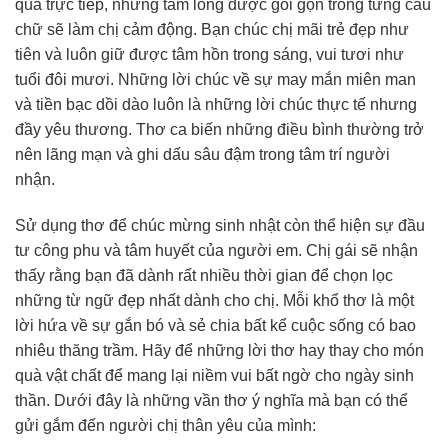
quà trực tiếp, nhưng tấm lòng được gói gọn trong từng câu
chữ sẽ làm chị cảm động. Bạn chúc chị mãi trẻ đẹp như
tiên và luôn giữ được tâm hồn trong sáng, vui tươi như
tuổi đôi mươi. Những lời chúc về sự may mắn miên man
và tiền bạc dồi dào luôn là những lời chúc thực tế nhưng
đầy yêu thương. Thơ ca biến những điều bình thường trở
nên lãng mạn và ghi dấu sâu đậm trong tâm trí người
nhận.
Sử dụng thơ để chúc mừng sinh nhật còn thể hiện sự đầu
tư công phu và tâm huyết của người em. Chị gái sẽ nhận
thấy rằng bạn đã dành rất nhiều thời gian để chọn lọc
những từ ngữ đẹp nhất dành cho chị. Mỗi khổ thơ là một
lời hứa về sự gắn bó và sẻ chia bất kể cuộc sống có bao
nhiêu thăng trầm. Hãy để những lời thơ hay thay cho món
quà vật chất để mang lại niềm vui bất ngờ cho ngày sinh
thần. Dưới đây là những vần thơ ý nghĩa mà bạn có thể
gửi gắm đến người chị thân yêu của mình: