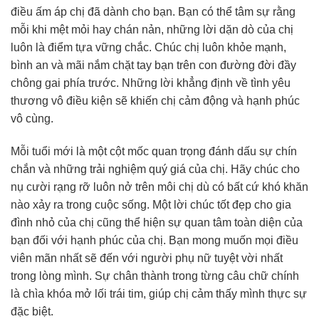
điều ấm áp chị đã dành cho bạn. Bạn có thể tâm sự rằng
mỗi khi mệt mỏi hay chán nản, những lời dặn dò của chị
luôn là điểm tựa vững chắc. Chúc chị luôn khỏe mạnh,
bình an và mãi nắm chặt tay bạn trên con đường đời đầy
chông gai phía trước. Những lời khẳng định về tình yêu
thương vô điều kiện sẽ khiến chị cảm động và hạnh phúc
vô cùng.
Mỗi tuổi mới là một cột mốc quan trọng đánh dấu sự chín
chắn và những trải nghiệm quý giá của chị. Hãy chúc cho
nụ cười rạng rỡ luôn nở trên môi chị dù có bất cứ khó khăn
nào xảy ra trong cuộc sống. Một lời chúc tốt đẹp cho gia
đình nhỏ của chị cũng thể hiện sự quan tâm toàn diện của
bạn đối với hạnh phúc của chị. Bạn mong muốn mọi điều
viên mãn nhất sẽ đến với người phụ nữ tuyệt vời nhất
trong lòng mình. Sự chân thành trong từng câu chữ chính
là chìa khóa mở lối trái tim, giúp chị cảm thấy mình thực sự
đặc biệt.