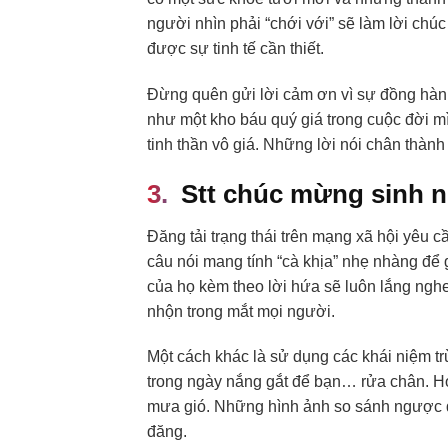
người nhìn phải “chới với” sẽ làm lời chú
được sự tinh tế cần thiết.
Đừng quên gửi lời cảm ơn vì sự đồng hành 
như một kho báu quý giá trong cuộc đời m
tinh thần vô giá. Những lời nói chân thành
Stt chúc mừng sinh nh
Đăng tải trạng thái trên mạng xã hội yêu 
câu nói mang tính “cà khịa” nhẹ nhàng đ
của họ kèm theo lời hứa sẽ luôn lắng nghe
nhộn trong mắt mọi người.
Một cách khác là sử dụng các khái niệm tr
trong ngày nắng gắt để bạn… rửa chân. H
mưa gió. Những hình ảnh so sánh ngược đ
đăng.