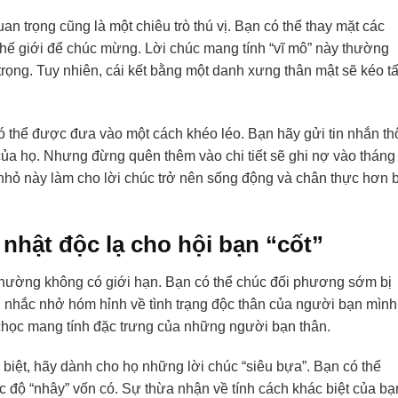
n trọng cũng là một chiêu trò thú vị. Bạn có thể thay mặt các
thế giới để chúc mừng. Lời chúc mang tính “vĩ mô” này thường
rọng. Tuy nhiên, cái kết bằng một danh xưng thân mật sẽ kéo tấ
ó thể được đưa vào một cách khéo léo. Bạn hãy gửi tin nhắn t
của họ. Nhưng đừng quên thêm vào chi tiết sẽ ghi nợ vào tháng
ết nhỏ này làm cho lời chúc trở nên sống động và chân thực hơn 
nhật độc lạ cho hội bạn “cốt”
 thường không có giới hạn. Bạn có thể chúc đối phương sớm bị
ời nhắc nhở hóm hỉnh về tình trạng độc thân của người bạn mình
u chọc mang tính đặc trưng của những người bạn thân.
biệt, hãy dành cho họ những lời chúc “siêu bựa”. Bạn có thể
 độ “nhây” vốn có. Sự thừa nhận về tính cách khác biệt của bạ