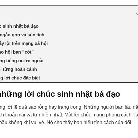
c sinh nhật bá đạo
ngắn gọn và súc tích
y lội trên mạng xã hội
ho hội bạn “cốt”
ằng tiếng nước ngoài
i từng hoàn cảnh
 lời chúc đặc biệt
những lời chúc sinh nhật bá đạo
ng lời lẽ quá sáo rỗng hay trang trọng. Những người bạn lâu n
h thoải mái và tự nhiên nhất. Một lời chúc mang phong cách “l
 bầu không khí vui vẻ. Nó cho thấy bạn hiểu tính cách của đối