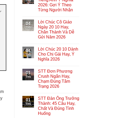
Th5
2026: Gợi Ý Theo
Từng Người Nhận
Lời Chúc Cô Giáo
04
Ngày 20 10 Hay,
Th5
Chân Thành Và Dễ
Gửi Năm 2026
Lời Chúc 20 10 Dành
04
Cho Chị Gái Hay, Ý
Th5
Nghĩa 2026
STT Đơn Phương
01
Crush Ngắn Hay,
Th5
Chạm Đúng Tâm
Trạng 2026
ăm
ầy
STT Đàn Ông Trưởng
01
Thành: 45 Câu Hay,
Th5
Chất Và Đúng Tình
Huống