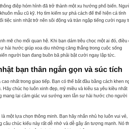
g thông điệp hóm hỉnh đã trở thành một xu hướng phổ biến. Ngư
 khuôn mẫu cũ kỹ. Họ tìm kiếm sự phá cách để thể hiện cá tính
i tiệc sinh nhật trở nên sôi động và tràn ngập tiếng cười ngay 
ạnh mẽ cho mối quan hệ. Khi bạn dám trêu chọc một ai đó, điều
 Sự hài hước giúp xoa dịu những căng thẳng trong cuộc sống
hiến người bạn đang buồn bã phải bật cười ngay lập tức.
nhật bạn thân ngắn gọn và súc tích
 cao nhất trong giao tiếp. Bạn có thể bắt đầu bằng cách khen n
 Hãy chúc họ luôn xinh đẹp, mỹ miều và kiêu sa yêu kiều nhất
ng mang lại cảm giác vui sướng xen lẫn sự hài hước cho người
 là một lựa chọn thông minh. Bạn hãy nhắn nhủ họ luôn vui vẻ,
ng câu chúc kiểu này rất dễ nhớ và dễ gây ấn tượng mạnh. Nó t