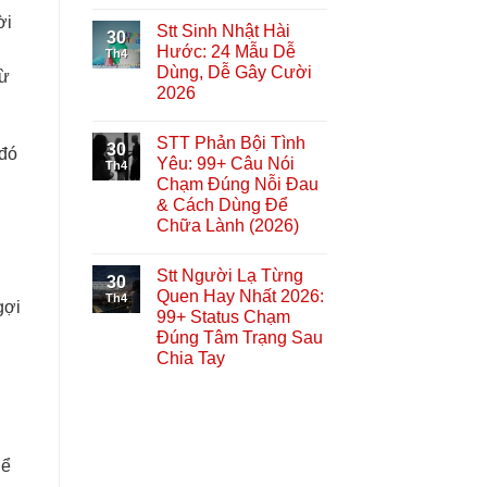
ời
Stt Sinh Nhật Hài
30
Hước: 24 Mẫu Dễ
Th4
Dùng, Dễ Gây Cười
từ
2026
STT Phản Bội Tình
30
 đó
Yêu: 99+ Câu Nói
Th4
Chạm Đúng Nỗi Đau
& Cách Dùng Để
Chữa Lành (2026)
Stt Người Lạ Từng
30
Quen Hay Nhất 2026:
Th4
gợi
99+ Status Chạm
Đúng Tâm Trạng Sau
Chia Tay
hể