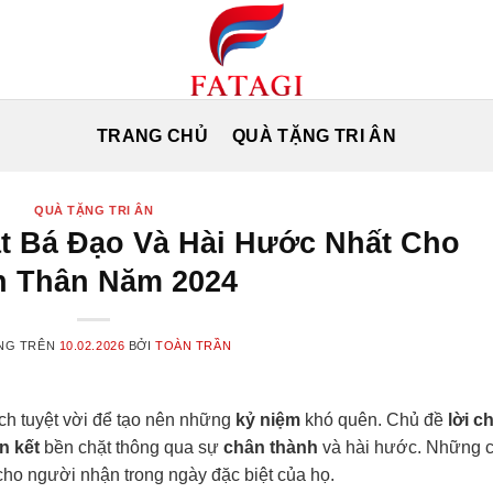
TRANG CHỦ
QUÀ TẶNG TRI ÂN
QUÀ TẶNG TRI ÂN
t Bá Đạo Và Hài Hước Nhất Cho
n Thân Năm 2024
NG TRÊN
10.02.2026
BỞI
TOÀN TRẦN
ch tuyệt vời để tạo nên những
kỷ niệm
khó quên. Chủ đề
lời c
n kết
bền chặt thông qua sự
chân thành
và hài hước. Những 
ho người nhận trong ngày đặc biệt của họ.