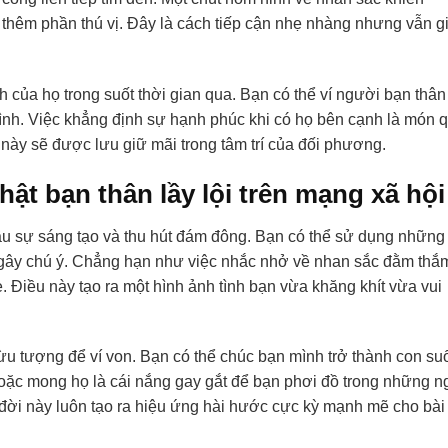
c thêm phần thú vị. Đây là cách tiếp cận nhẹ nhàng nhưng vẫn g
của họ trong suốt thời gian qua. Bạn có thể ví người bạn thân
ình. Việc khẳng định sự hạnh phúc khi có họ bên cạnh là món 
 này sẽ được lưu giữ mãi trong tâm trí của đối phương.
ật bạn thân lầy lội trên mạng xã hội
cầu sự sáng tạo và thu hút đám đông. Bạn có thể sử dụng những
ể gây chú ý. Chẳng hạn như việc nhắc nhở về nhan sắc đằm thắ
. Điều này tạo ra một hình ảnh tình bạn vừa khăng khít vừa vui
ừu tượng để ví von. Bạn có thể chúc bạn mình trở thành con su
oặc mong họ là cái nắng gay gắt để bạn phơi đồ trong những n
ời này luôn tạo ra hiệu ứng hài hước cực kỳ mạnh mẽ cho bài