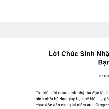
Chuyển
đến
nội
dung
Lời Chúc Sinh Nhậ
Bạ
ĐÃ ĐĂ
Tìm kiếm
lời chúc sinh nhật bá đạo
là cá
sinh nhật bá đạo
giúp bạn thể hiện sự
gắ
chúc
độc đáo
mang lại
niềm vui
bất ngờ c