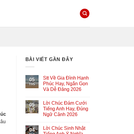
BÀI VIẾT GẦN ĐÂY
Stt Về Gia Đình Hạnh
05
Phúc Hay, Ngắn Gọn
Th5
Và Dễ Đăng 2026
Lời Chúc Đám Cưới
05
Tiếng Anh Hay, Đúng
Th5
húc
Ngữ Cảnh 2026
câu
Lời Chúc Sinh Nhật
04
Tiếng Anh Ý Nghĩa