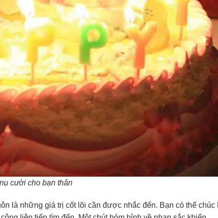
 nụ cười cho bạn thân
ôn là những giá trị cốt lõi cần được nhắc đến. Bạn có thể chúc
ông liên tiếp tìm đến. Một chút hóm hỉnh về nhan sắc khiến