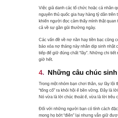
Việc giả danh các tổ chức hoặc cá nhân qua
nguyên thủ quốc gia hay hàng tỷ dân trên 
khiến người đọc cảm thấy mình thật quan t
cả về sự gần gũi thường ngày.
Các vấn đề về nợ nần hay tiền bạc cũng c
báo xóa nợ tháng này nhân dịp sinh nhật 
tiếp để giữ đúng chất “lầy”. Những chi ti
giờ hết.
Những câu chúc sinh 
Trong một nhóm bạn chơi thân, sự lầy lội
“tống cổ” ra khỏi hội ế bền vững. Đây là l
Nó vừa là lời chúc thoát ế, vừa là lời trê
Đối với những người bạn có tính cách đặc 
mong họ bớt “điên” lại nhưng vẫn giữ được