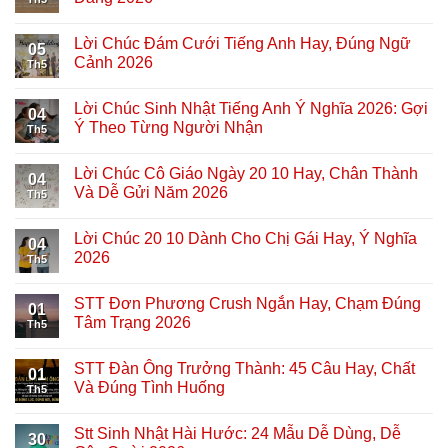
Lời Chúc Đám Cưới Tiếng Anh Hay, Đúng Ngữ
05
Cảnh 2026
Th5
Lời Chúc Sinh Nhật Tiếng Anh Ý Nghĩa 2026: Gợi
04
Ý Theo Từng Người Nhận
Th5
Lời Chúc Cô Giáo Ngày 20 10 Hay, Chân Thành
04
Và Dễ Gửi Năm 2026
Th5
Lời Chúc 20 10 Dành Cho Chị Gái Hay, Ý Nghĩa
04
2026
Th5
STT Đơn Phương Crush Ngắn Hay, Chạm Đúng
01
Tâm Trạng 2026
Th5
STT Đàn Ông Trưởng Thành: 45 Câu Hay, Chất
01
Và Đúng Tình Huống
Th5
Stt Sinh Nhật Hài Hước: 24 Mẫu Dễ Dùng, Dễ
30