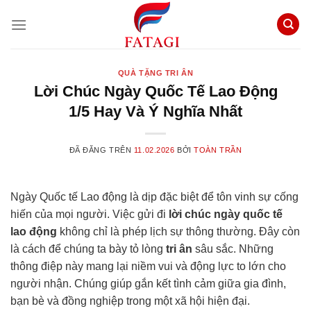
Chuyển
đến
nội
dung
QUÀ TẶNG TRI ÂN
Lời Chúc Ngày Quốc Tế Lao Động
1/5 Hay Và Ý Nghĩa Nhất
ĐÃ ĐĂNG TRÊN
11.02.2026
BỞI
TOÀN TRẦN
Ngày Quốc tế Lao động là dịp đặc biệt để tôn vinh sự cống
hiến của mọi người. Việc gửi đi
lời chúc ngày quốc tế
lao động
không chỉ là phép lịch sự thông thường. Đây còn
là cách để chúng ta bày tỏ lòng
tri ân
sâu sắc. Những
thông điệp này mang lại niềm vui và động lực to lớn cho
người nhận. Chúng giúp gắn kết tình cảm giữa gia đình,
bạn bè và đồng nghiệp trong một xã hội hiện đại.