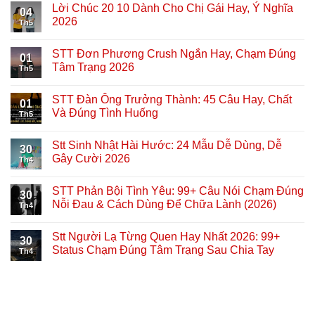
Lời Chúc 20 10 Dành Cho Chị Gái Hay, Ý Nghĩa
04
2026
Th5
STT Đơn Phương Crush Ngắn Hay, Chạm Đúng
01
Tâm Trạng 2026
Th5
STT Đàn Ông Trưởng Thành: 45 Câu Hay, Chất
01
Và Đúng Tình Huống
Th5
Stt Sinh Nhật Hài Hước: 24 Mẫu Dễ Dùng, Dễ
30
Gây Cười 2026
Th4
STT Phản Bội Tình Yêu: 99+ Câu Nói Chạm Đúng
30
Nỗi Đau & Cách Dùng Để Chữa Lành (2026)
Th4
Stt Người Lạ Từng Quen Hay Nhất 2026: 99+
30
Status Chạm Đúng Tâm Trạng Sau Chia Tay
Th4