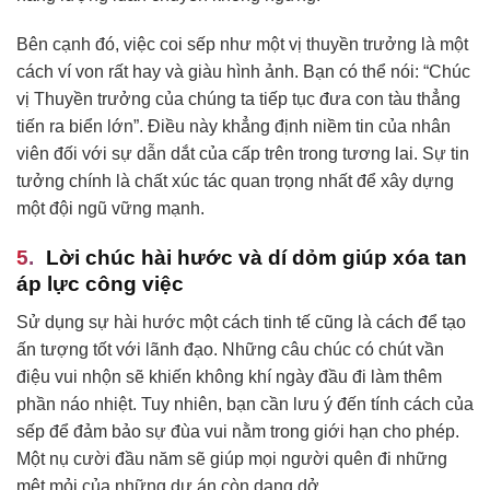
Bên cạnh đó, việc coi sếp như một vị thuyền trưởng là một
cách ví von rất hay và giàu hình ảnh. Bạn có thể nói: “Chúc
vị Thuyền trưởng của chúng ta tiếp tục đưa con tàu thẳng
tiến ra biển lớn”. Điều này khẳng định niềm tin của nhân
viên đối với sự dẫn dắt của cấp trên trong tương lai. Sự tin
tưởng chính là chất xúc tác quan trọng nhất để xây dựng
một đội ngũ vững mạnh.
Lời chúc hài hước và dí dỏm giúp xóa tan
áp lực công việc
Sử dụng sự hài hước một cách tinh tế cũng là cách để tạo
ấn tượng tốt với lãnh đạo. Những câu chúc có chút vần
điệu vui nhộn sẽ khiến không khí ngày đầu đi làm thêm
phần náo nhiệt. Tuy nhiên, bạn cần lưu ý đến tính cách của
sếp để đảm bảo sự đùa vui nằm trong giới hạn cho phép.
Một nụ cười đầu năm sẽ giúp mọi người quên đi những
mệt mỏi của những dự án còn dang dở.