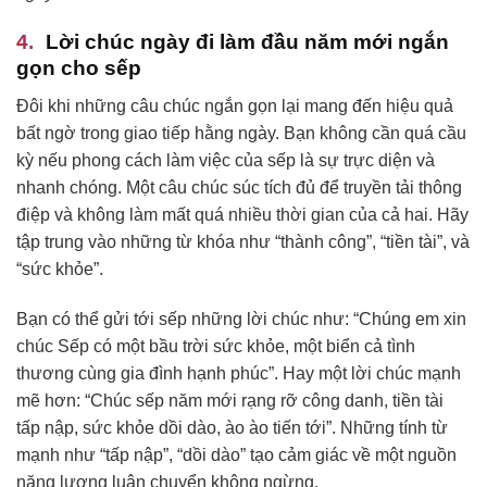
Lời chúc ngày đi làm đầu năm mới ngắn
gọn cho sếp
Đôi khi những câu chúc ngắn gọn lại mang đến hiệu quả
bất ngờ trong giao tiếp hằng ngày. Bạn không cần quá cầu
kỳ nếu phong cách làm việc của sếp là sự trực diện và
nhanh chóng. Một câu chúc súc tích đủ để truyền tải thông
điệp và không làm mất quá nhiều thời gian của cả hai. Hãy
tập trung vào những từ khóa như “thành công”, “tiền tài”, và
“sức khỏe”.
Bạn có thể gửi tới sếp những lời chúc như: “Chúng em xin
chúc Sếp có một bầu trời sức khỏe, một biển cả tình
thương cùng gia đình hạnh phúc”. Hay một lời chúc mạnh
mẽ hơn: “Chúc sếp năm mới rạng rỡ công danh, tiền tài
tấp nập, sức khỏe dồi dào, ào ào tiến tới”. Những tính từ
mạnh như “tấp nập”, “dồi dào” tạo cảm giác về một nguồn
năng lượng luân chuyển không ngừng.