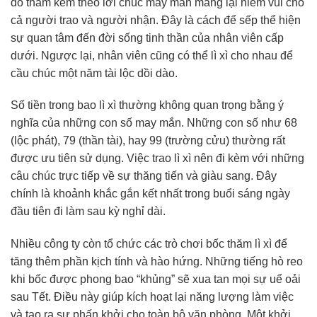
đỏ thắm kèm theo lời chúc may mắn mang lại niềm vui cho
cả người trao và người nhận. Đây là cách để sếp thể hiện
sự quan tâm đến đời sống tinh thần của nhân viên cấp
dưới. Ngược lại, nhân viên cũng có thể lì xì cho nhau để
cầu chúc một năm tài lộc dồi dào.
Số tiền trong bao lì xì thường không quan trọng bằng ý
nghĩa của những con số may mắn. Những con số như 68
(lộc phát), 79 (thần tài), hay 99 (trường cửu) thường rất
được ưu tiên sử dụng. Việc trao lì xì nên đi kèm với những
câu chúc trực tiếp về sự thăng tiến và giàu sang. Đây
chính là khoảnh khắc gắn kết nhất trong buổi sáng ngày
đầu tiên đi làm sau kỳ nghỉ dài.
Nhiều công ty còn tổ chức các trò chơi bốc thăm lì xì để
tăng thêm phần kịch tính và hào hứng. Những tiếng hò reo
khi bốc được phong bao “khủng” sẽ xua tan mọi sự uể oải
sau Tết. Điều này giúp kích hoạt lại năng lượng làm việc
và tạo ra sự phấn khởi cho toàn bộ văn phòng. Một khởi