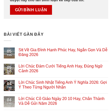
duyệt này cho lần bình luận kế tiếp của tôi.
BÀI VIẾT GẦN ĐÂY
Stt Về Gia Đình Hạnh Phúc Hay, Ngắn Gọn Và Dễ
05
Đăng 2026
Th5
Lời Chúc Đám Cưới Tiếng Anh Hay, Đúng Ngữ
05
Cảnh 2026
Th5
Lời Chúc Sinh Nhật Tiếng Anh Ý Nghĩa 2026: Gợi
04
Ý Theo Từng Người Nhận
Th5
Lời Chúc Cô Giáo Ngày 20 10 Hay, Chân Thành
04
Và Dễ Gửi Năm 2026
Th5