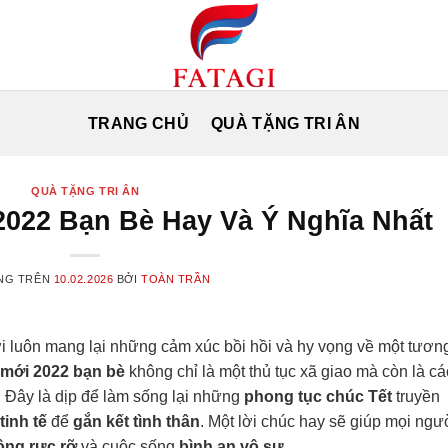
TRANG CHỦ
QUÀ TẶNG TRI ÂN
QUÀ TẶNG TRI ÂN
022 Bạn Bè Hay Và Ý Nghĩa Nhất
NG TRÊN
10.02.2026
BỞI
TOÀN TRẦN
 luôn mang lại những cảm xúc bồi hồi và hy vọng về một tươn
 mới 2022 bạn bè
không chỉ là một thủ tục xã giao mà còn là c
. Đây là dịp để làm sống lại những
phong tục chúc Tết
truyền
tinh tế
để
gắn kết tình thân
. Một lời chúc hay sẽ giúp mọi ngư
ông rực rỡ
và cuộc sống
bình an vô sự
.