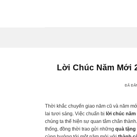
Chuyển
đến
nội
dung
Lời Chúc Năm Mới 2
ĐÃ ĐĂ
Thời khắc chuyển giao năm cũ và năm mới
lai tươi sáng. Việc chuẩn bị
lời chúc năm
chúng ta thể hiện sự quan tâm chân thành
thống, đồng thời trao gửi những
quà tặng 
cùng hướng tới một năm mới với
thành c