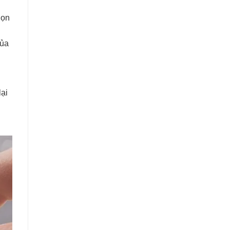
họn
của
g
lại