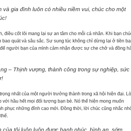
và gia đình luôn có nhiều niềm vui, chúc cho một
úc!
nh, điều cốt lõi mang lại sự an tâm cho mỗi cá nhân. Khi bạn chú
n bao quát và sâu sắc. Sự sung túc không chỉ dừng lại ở tiền bạ
ãy để người bạn của mình cảm nhận được sự che chở và đồng h
g – Thịnh vượng, thành công trong sự nghiệp, sức
r!
trọng nhất của một người trưởng thành trong xã hội hiện đại. Lờ
p với hầu hết mọi đối tượng bạn bè. Nó thể hiện mong muốn
nh phục những đỉnh cao mới. Đồng thời, lời chúc cũng nhắc nh
 thể.
 của tôi luôn luôn được hạnh phúc, bình an, sớm