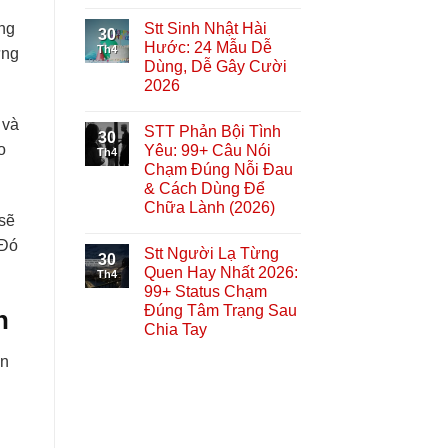
Stt Sinh Nhật Hài
ng
30
Hước: 24 Mẫu Dễ
Th4
ững
Dùng, Dễ Gây Cười
2026
 và
STT Phản Bội Tình
30
o
Yêu: 99+ Câu Nói
Th4
Chạm Đúng Nỗi Đau
& Cách Dùng Để
Chữa Lành (2026)
 sẽ
 Đó
Stt Người Lạ Từng
30
Quen Hay Nhất 2026:
Th4
99+ Status Chạm
Đúng Tâm Trạng Sau
h
Chia Tay
ân