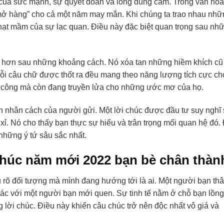
ủa sức mạnh, sự quyết đoán và lòng dũng cảm. Trong văn hóa
“mở hàng” cho cả một năm may mắn. Khi chúng ta trao nhau nhữ
 hạt mầm của sự lạc quan. Điều này đặc biệt quan trọng sau nh
au hơn sau những khoảng cách. Nó xóa tan những hiềm khích cũ
 câu chữ được thốt ra đều mang theo năng lượng tích cực ch
 công mà còn đang truyền lửa cho những ước mơ của họ.
h nhân cách của người gửi. Một lời chúc được đầu tư suy nghĩ
 xỉ. Nó cho thấy bạn thực sự hiểu và trân trọng mối quan hệ đó.
 những ý tứ sâu sắc nhất.
chúc năm mới 2022 bạn bè chân thàn
u rõ đối tượng mà mình đang hướng tới là ai. Một người bạn th
khác với một người bạn mới quen. Sự tinh tế nằm ở chỗ bạn lồng
lời chúc. Điều này khiến câu chúc trở nên độc nhất vô giá và