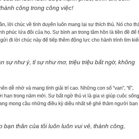
thành công trong công việc!
, lời chúc về tình duyên luôn mang lại sự thích thú. Nó cho th
 phúc lứa đôi của họ. Sự bình an trong tâm hồn là tiền đề để 
ửi đi lời chúc này để tiếp thêm động lực cho hành trình tìm ki
sự như ý, tỉ sự như mơ, triệu triệu bất ngờ, không
nên dễ nhớ và mang tính giải trí cao. Những con số “vạn”, “tỉ”,
i hạn trong năm mới. Sự bất ngờ thú vị là gia vị giúp cuộc sốn
đang mong cầu những điều kỳ diệu nhất sẽ ghé thăm người bạn
ạn thân của tôi luôn luôn vui vẻ, thành công,