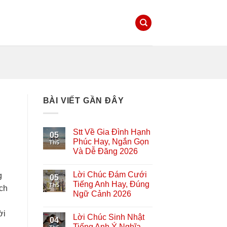
BÀI VIẾT GẦN ĐÂY
Stt Về Gia Đình Hạnh
05
Phúc Hay, Ngắn Gọn
Th5
Và Dễ Đăng 2026
Lời Chúc Đám Cưới
g
05
Tiếng Anh Hay, Đúng
Th5
ách
Ngữ Cảnh 2026
ời
Lời Chúc Sinh Nhật
04
Tiếng Anh Ý Nghĩa