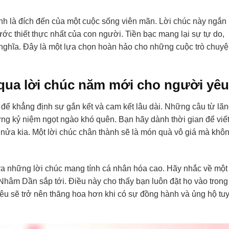
ính là đích đến của một cuộc sống viên mãn. Lời chúc này ngắn
 thiết thực nhất của con người. Tiền bạc mang lại sự tự do,
ý nghĩa. Đây là một lựa chọn hoàn hảo cho những cuộc trò chuy
qua lời chúc năm mới cho người yêu
i để khẳng định sự gắn kết và cam kết lâu dài. Những câu từ lã
ng kỷ niệm ngọt ngào khó quên. Bạn hãy dành thời gian để viế
nửa kia. Một lời chúc chân thành sẽ là món quà vô giá mà khô
ra những lời chúc mang tính cá nhân hóa cao. Hãy nhắc về một
Nhâm Dần sắp tới. Điều này cho thấy bạn luôn đặt họ vào trong
êu sẽ trở nên thăng hoa hơn khi có sự đồng hành và ủng hộ tuy