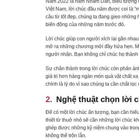
Năm 2022 là năm Nhâm Dần, biểu tượng c
Việt Nam, lời chúc đầu năm được coi là 
câu từ tốt đẹp, chúng ta đang gieo những
biến động của những năm trước đó.
Lời chúc giúp con người xích lại gần nh
mở ra những chương mới đầy hứa hẹn. Mỗi
người nhận. Bạn không chỉ chúc họ thành
Sự chân thành trong lời chúc còn phản án
giá trị hơn hàng ngàn món quà vật chất xa
chính là lý do vì sao chúng ta cần chắt lọc
Nghệ thuật chọn lời 
Để có một lời chúc ấn tượng, bạn cần hiể
thiết từ thuở nhỏ sẽ cần những lời chúc 
ghép được những kỷ niệm chung vào trong 
không thể trộn lẫn.