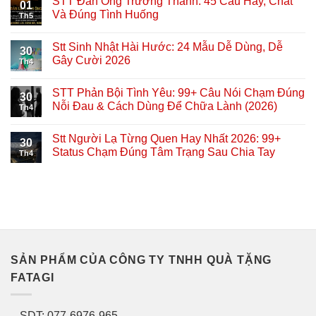
STT Đàn Ông Trưởng Thành: 45 Câu Hay, Chất
01
Và Đúng Tình Huống
Th5
Stt Sinh Nhật Hài Hước: 24 Mẫu Dễ Dùng, Dễ
30
Gây Cười 2026
Th4
STT Phản Bội Tình Yêu: 99+ Câu Nói Chạm Đúng
30
Nỗi Đau & Cách Dùng Để Chữa Lành (2026)
Th4
Stt Người Lạ Từng Quen Hay Nhất 2026: 99+
30
Status Chạm Đúng Tâm Trạng Sau Chia Tay
Th4
SẢN PHẨM CỦA CÔNG TY TNHH QUÀ TẶNG
FATAGI
– SDT: 077-6976-965