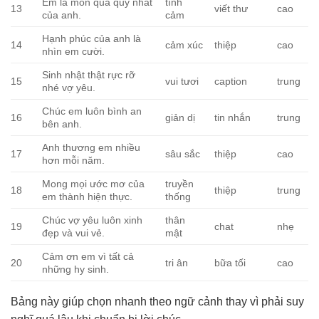
Em là món quà quý nhất
tình
13
viết thư
cao
của anh.
cảm
Hạnh phúc của anh là
14
cảm xúc
thiệp
cao
nhìn em cười.
Sinh nhật thật rực rỡ
15
vui tươi
caption
trung
nhé vợ yêu.
Chúc em luôn bình an
16
giản dị
tin nhắn
trung
bên anh.
Anh thương em nhiều
17
sâu sắc
thiệp
cao
hơn mỗi năm.
Mong mọi ước mơ của
truyền
18
thiệp
trung
em thành hiện thực.
thống
Chúc vợ yêu luôn xinh
thân
19
chat
nhẹ
đẹp và vui vẻ.
mật
Cảm ơn em vì tất cả
20
tri ân
bữa tối
cao
những hy sinh.
Bảng này giúp chọn nhanh theo ngữ cảnh thay vì phải suy