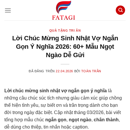
Chuyển
đến
nội
dung
QUÀ TẶNG TRI ÂN
Lời Chúc Mừng Sinh Nhật Vợ Ngắn
Gọn Ý Nghĩa 2026: 60+ Mẫu Ngọt
Ngào Dễ Gửi
ĐÃ ĐĂNG TRÊN
22.04.2026
BỞI
TOÀN TRẦN
Lời chúc mừng sinh nhật vợ ngắn gọn ý nghĩa
là
những câu chúc súc tích nhưng giàu cảm xúc giúp chồng
thể hiện tình yêu, sự biết ơn và trân trọng dành cho bạn
đời trong ngày đặc biệt. Cập nhật tháng 03/2026, bài viết
tổng hợp mẫu chúc
ngắn gọn
,
ngọt ngào
,
chân thành
,
dễ dùng cho thiệp, tin nhắn hoặc caption.