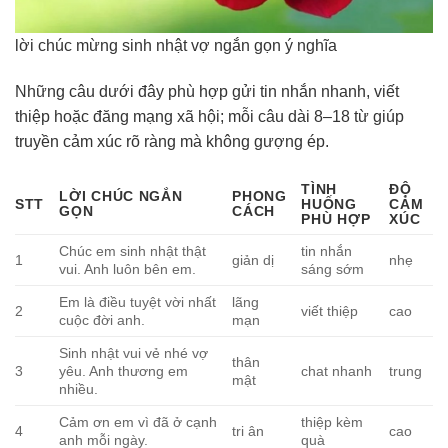
lời chúc mừng sinh nhật vợ ngắn gọn ý nghĩa
Những câu dưới đây phù hợp gửi tin nhắn nhanh, viết
thiệp hoặc đăng mạng xã hội; mỗi câu dài 8–18 từ giúp
truyền cảm xúc rõ ràng mà không gượng ép.
TÌNH
ĐỘ
LỜI CHÚC NGẮN
PHONG
STT
HUỐNG
CẢM
GỌN
CÁCH
PHÙ HỢP
XÚC
Chúc em sinh nhật thật
tin nhắn
1
giản dị
nhẹ
vui. Anh luôn bên em.
sáng sớm
Em là điều tuyệt vời nhất
lãng
2
viết thiệp
cao
cuộc đời anh.
mạn
Sinh nhật vui vẻ nhé vợ
thân
3
yêu. Anh thương em
chat nhanh
trung
mật
nhiều.
Cảm ơn em vì đã ở cạnh
thiệp kèm
4
tri ân
cao
anh mỗi ngày.
quà