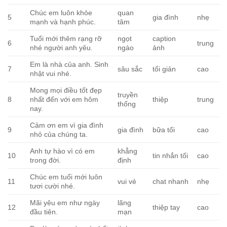
Chúc em luôn khỏe
quan
5
gia đình
nhẹ
mạnh và hạnh phúc.
tâm
Tuổi mới thêm rạng rỡ
ngọt
caption
6
trung
nhé người anh yêu.
ngào
ảnh
Em là nhà của anh. Sinh
7
sâu sắc
tối giản
cao
nhật vui nhé.
Mong mọi điều tốt đẹp
truyền
8
nhất đến với em hôm
thiệp
trung
thống
nay.
Cảm ơn em vì gia đình
9
gia đình
bữa tối
cao
nhỏ của chúng ta.
Anh tự hào vì có em
khẳng
10
tin nhắn tối
cao
trong đời.
định
Chúc em tuổi mới luôn
11
vui vẻ
chat nhanh
nhẹ
tươi cười nhé.
Mãi yêu em như ngày
lãng
12
thiệp tay
cao
đầu tiên.
mạn