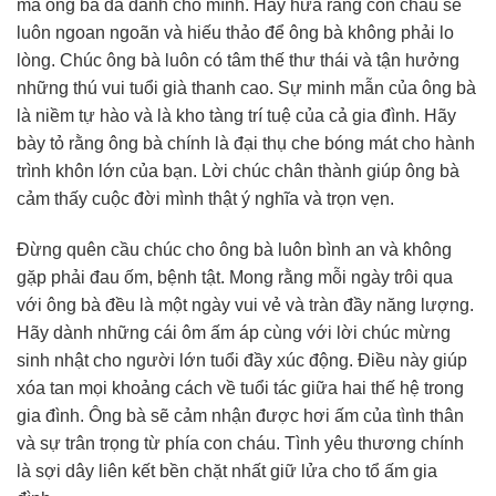
mà ông bà đã dành cho mình. Hãy hứa rằng con cháu sẽ
luôn ngoan ngoãn và hiếu thảo để ông bà không phải lo
lòng. Chúc ông bà luôn có tâm thế thư thái và tận hưởng
những thú vui tuổi già thanh cao. Sự minh mẫn của ông bà
là niềm tự hào và là kho tàng trí tuệ của cả gia đình. Hãy
bày tỏ rằng ông bà chính là đại thụ che bóng mát cho hành
trình khôn lớn của bạn. Lời chúc chân thành giúp ông bà
cảm thấy cuộc đời mình thật ý nghĩa và trọn vẹn.
Đừng quên cầu chúc cho ông bà luôn bình an và không
gặp phải đau ốm, bệnh tật. Mong rằng mỗi ngày trôi qua
với ông bà đều là một ngày vui vẻ và tràn đầy năng lượng.
Hãy dành những cái ôm ấm áp cùng với lời chúc mừng
sinh nhật cho người lớn tuổi đầy xúc động. Điều này giúp
xóa tan mọi khoảng cách về tuổi tác giữa hai thế hệ trong
gia đình. Ông bà sẽ cảm nhận được hơi ấm của tình thân
và sự trân trọng từ phía con cháu. Tình yêu thương chính
là sợi dây liên kết bền chặt nhất giữ lửa cho tổ ấm gia