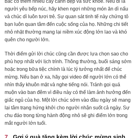
bác có thêm nhiều cây cảnh đẹp và sức khỏe. Nếu dì là
người yêu bếp núc, hãy khen ngợi những món ăn dì nấu
và chúc dì luôn tươi trẻ. Sự quan sát tinh tế này chứng tỏ
bạn luôn quan tâm đến cuộc sống của họ. Những chi tiết
nhỏ nhặt thường mang lại niềm xúc động lớn lao và khó
quên cho người lớn.
Thời điểm gửi lời chúc cũng cần được lựa chọn sao cho
phù hợp nhất với lịch trình. Thông thường, buổi sáng sớm
hoặc trong bữa tiệc chính là lúc lý tưởng nhất để chúc
mừng. Nếu bạn ở xa, hãy gọi video để người lớn có thể
nhìn thấy khuôn mặt và nghe tiếng nói. Tránh gọi quá
muộn vào ban đêm vì điều này có thể làm ảnh hưởng đến
giấc ngủ của họ. Một lời chúc sớm vào đầu ngày sẽ mang
lại tâm trạng hứng khởi cho người nhận suốt cả ngày. Sự
chu đáo trong từng hành động nhỏ sẽ ghi điểm lớn trong
mắt người lớn tuổi.
Gợi ý quà tặng kèm lời chúc mừng sinh