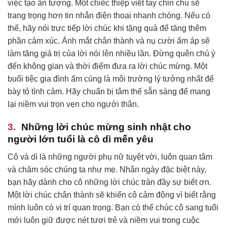
việc tạo ấn tượng. Một chiếc thiệp viết tay chỉn chu sẽ
trang trọng hơn tin nhắn điện thoại nhanh chóng. Nếu có
thể, hãy nói trực tiếp lời chúc khi tặng quà để tăng thêm
phần cảm xúc. Ánh mắt chân thành và nụ cười ấm áp sẽ
làm tăng giá trị của lời nói lên nhiều lần. Đừng quên chú ý
đến không gian và thời điểm đưa ra lời chúc mừng. Một
buổi tiệc gia đình ấm cúng là môi trường lý tưởng nhất để
bày tỏ tình cảm. Hãy chuẩn bị tâm thế sẵn sàng để mang
lại niềm vui trọn vẹn cho người thân.
Những lời chúc mừng sinh nhật cho
người lớn tuổi là cô dì mến yêu
Cô và dì là những người phụ nữ tuyệt vời, luôn quan tâm
và chăm sóc chúng ta như mẹ. Nhân ngày đặc biệt này,
bạn hãy dành cho cô những lời chúc tràn đầy sự biết ơn.
Một lời chúc chân thành sẽ khiến cô cảm động vì biết rằng
mình luôn có vị trí quan trọng. Bạn có thể chúc cô sang tuổi
mới luôn giữ được nét tươi trẻ và niềm vui trong cuộc