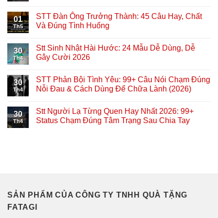
STT Đàn Ông Trưởng Thành: 45 Câu Hay, Chất
01
Và Đúng Tình Huống
Th5
Stt Sinh Nhật Hài Hước: 24 Mẫu Dễ Dùng, Dễ
30
Gây Cười 2026
Th4
STT Phản Bội Tình Yêu: 99+ Câu Nói Chạm Đúng
30
Nỗi Đau & Cách Dùng Để Chữa Lành (2026)
Th4
Stt Người Lạ Từng Quen Hay Nhất 2026: 99+
30
Status Chạm Đúng Tâm Trạng Sau Chia Tay
Th4
SẢN PHẨM CỦA CÔNG TY TNHH QUÀ TẶNG
FATAGI