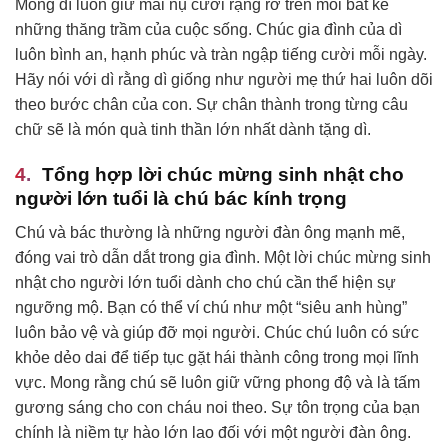
Mong dì luôn giữ mãi nụ cười rạng rỡ trên môi bất kể
những thăng trầm của cuộc sống. Chúc gia đình của dì
luôn bình an, hạnh phúc và tràn ngập tiếng cười mỗi ngày.
Hãy nói với dì rằng dì giống như người mẹ thứ hai luôn dõi
theo bước chân của con. Sự chân thành trong từng câu
chữ sẽ là món quà tinh thần lớn nhất dành tặng dì.
Tổng hợp lời chúc mừng sinh nhật cho
người lớn tuổi là chú bác kính trọng
Chú và bác thường là những người đàn ông mạnh mẽ,
đóng vai trò dẫn dắt trong gia đình. Một lời chúc mừng sinh
nhật cho người lớn tuổi dành cho chú cần thể hiện sự
ngưỡng mộ. Bạn có thể ví chú như một “siêu anh hùng”
luôn bảo vệ và giúp đỡ mọi người. Chúc chú luôn có sức
khỏe dẻo dai để tiếp tục gặt hái thành công trong mọi lĩnh
vực. Mong rằng chú sẽ luôn giữ vững phong độ và là tấm
gương sáng cho con cháu noi theo. Sự tôn trọng của bạn
chính là niềm tự hào lớn lao đối với một người đàn ông.