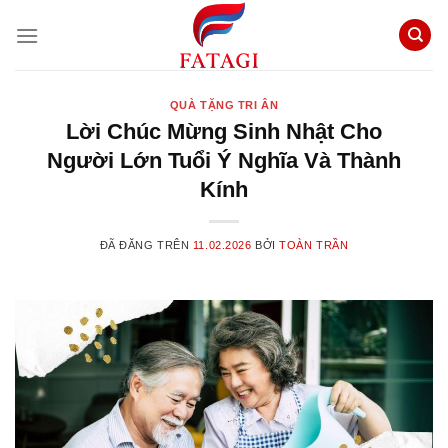
Chuyển
đến
nội
dung
QUÀ TẶNG TRI ÂN
Lời Chúc Mừng Sinh Nhật Cho
Người Lớn Tuổi Ý Nghĩa Và Thành
Kính
ĐÃ ĐĂNG TRÊN
11.02.2026
BỞI
TOÀN TRẦN