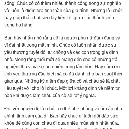
sống. Chúc cô có thêm nhiều thành công trong sự nghiệp
và luôn là điểm tựa tinh thần của gia đình. Những lời chúc
này giúp thắt chặt sợi dây liên kết giữa các thành viên
trong họ hàng.
Bạn hãy nhắn nhủ rằng cô là người phụ nữ đảm đang và
vĩ đại nhất trong mắt mình. Chúc cô luôn nhận được sự
yêu thương tuyệt đối từ chồng và các con trong gia đình
nhỏ. Mong rằng tuổi mới sẽ mang đến cho cô những trải
nghiệm thú vị và sự an nhiên trong tâm hồn. Hãy cảm ơn
tình yêu thương đặc biệt mà cô đã dành cho bạn suốt thời
gian qua. Những kỷ niệm đẹp giữa cô và cháu sẽ là chất
liệu tuyệt vời cho lời chúc. Một lời khẳng định về niềm tự
hào khi được làm cháu của cô sẽ rất ý nghĩa.
Đối với người dì, lời chúc có thể nhẹ nhàng và ấm áp như
chính tình cảm của dì. Bạn hãy chúc dì luôn dồi dào sức
khỏe để cùng con cháu đi qua nhiều mùa sinh nhật nữa.