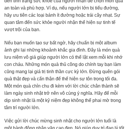
đến tình trạng sức khỏe của người nhận để chọn món quà
an toàn và phù hợp. Ví dụ, nếu người lớn bị tiểu đường,
hãy ưu tiên các loại bánh ít đường hoặc trái cây nhạt. Sự
quan tâm đến sức khỏe người nhận thể hiện sự tinh tế
vượt trội của bạn.
Nếu bạn muốn tạo sự bất ngờ, hãy chuẩn bị một album
ảnh ghi lại những khoảnh khắc gia đình. Đây là món quà
lưu niệm vô giá giúp người lớn có thể lật xem mỗi khi nhớ
con cháu. Những món quà thủ công do chính tay bạn làm
cũng mang lại giá trị tinh thần cực kỳ lớn. Đừng quên gói
quà thật đẹp và cẩn thận để thể hiện sự tôn trọng tối đa.
Một món quà chỉn chu đi kèm với lời chúc chân thành sẽ
làm ngày sinh nhật trở nên vô cùng ý nghĩa. Hãy để mỗi
dịp sinh nhật là một kỷ niệm đẹp không thể phai mờ trong
tâm trí người lớn.
Việc gửi lời chúc mừng sinh nhật cho người lớn tuổi là
một hành động nhân văn cao đẹp. Nó giúp duy trì đạo lý tốt