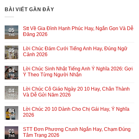
BÀI VIẾT GẦN ĐÂY
Stt Về Gia Đình Hạnh Phúc Hay, Ngắn Gọn Và Dễ
05
Đăng 2026
Th5
Lời Chúc Đám Cưới Tiếng Anh Hay, Đúng Ngữ
05
Cảnh 2026
Th5
Lời Chúc Sinh Nhật Tiếng Anh Ý Nghĩa 2026: Gợi
04
Ý Theo Từng Người Nhận
Th5
Lời Chúc Cô Giáo Ngày 20 10 Hay, Chân Thành
04
Và Dễ Gửi Năm 2026
Th5
Lời Chúc 20 10 Dành Cho Chị Gái Hay, Ý Nghĩa
04
2026
Th5
STT Đơn Phương Crush Ngắn Hay, Chạm Đúng
01
Tâm Trạng 2026
Th5