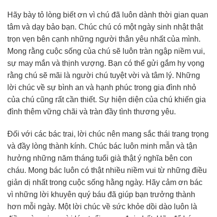
Hãy bày tỏ lòng biết ơn vì chú đã luôn dành thời gian quan
tâm và dạy bảo bạn. Chúc chú có một ngày sinh nhật thật
trọn vẹn bên cạnh những người thân yêu nhất của mình.
Mong rằng cuộc sống của chú sẽ luôn tràn ngập niềm vui,
sự may mắn và thịnh vượng. Bạn có thể gửi gắm hy vọng
rằng chú sẽ mãi là người chú tuyệt vời và tâm lý. Những
lời chúc về sự bình an và hạnh phúc trong gia đình nhỏ
của chú cũng rất cần thiết. Sự hiện diện của chú khiến gia
đình thêm vững chãi và tràn đầy tình thương yêu.
Đối với các bác trai, lời chúc nên mang sắc thái trang trọng
và đầy lòng thành kính. Chúc bác luôn minh mẫn và tận
hưởng những năm tháng tuổi già thật ý nghĩa bên con
cháu. Mong bác luôn có thật nhiều niềm vui từ những điều
giản dị nhất trong cuộc sống hằng ngày. Hãy cảm ơn bác
vì những lời khuyên quý báu đã giúp bạn trưởng thành
hơn mỗi ngày. Một lời chúc về sức khỏe dồi dào luôn là