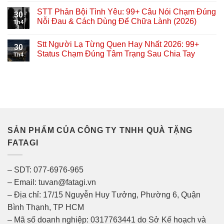
STT Phản Bội Tình Yêu: 99+ Câu Nói Chạm Đúng
30
Nỗi Đau & Cách Dùng Để Chữa Lành (2026)
Th4
Stt Người Lạ Từng Quen Hay Nhất 2026: 99+
30
Status Chạm Đúng Tâm Trạng Sau Chia Tay
Th4
SẢN PHẨM CỦA CÔNG TY TNHH QUÀ TẶNG
FATAGI
– SDT: 077-6976-965
– Email: tuvan@fatagi.vn
– Địa chỉ: 17/15 Nguyễn Huy Tưởng, Phường 6, Quận
Bình Thạnh, TP HCM
– Mã số doanh nghiệp: 0317763441 do Sở Kế hoạch và