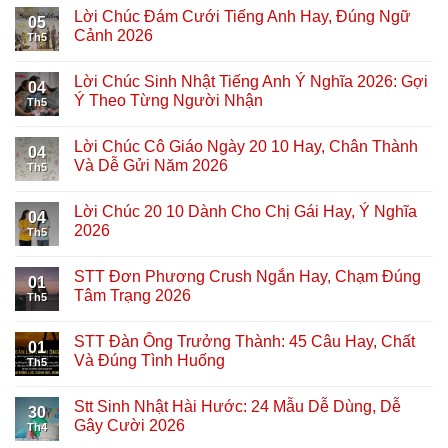
Lời Chúc Đám Cưới Tiếng Anh Hay, Đúng Ngữ
05
Cảnh 2026
Th5
Lời Chúc Sinh Nhật Tiếng Anh Ý Nghĩa 2026: Gợi
04
Ý Theo Từng Người Nhận
Th5
Lời Chúc Cô Giáo Ngày 20 10 Hay, Chân Thành
04
Và Dễ Gửi Năm 2026
Th5
Lời Chúc 20 10 Dành Cho Chị Gái Hay, Ý Nghĩa
04
2026
Th5
STT Đơn Phương Crush Ngắn Hay, Chạm Đúng
01
Tâm Trạng 2026
Th5
STT Đàn Ông Trưởng Thành: 45 Câu Hay, Chất
01
Và Đúng Tình Huống
Th5
Stt Sinh Nhật Hài Hước: 24 Mẫu Dễ Dùng, Dễ
30
Gây Cười 2026
Th4