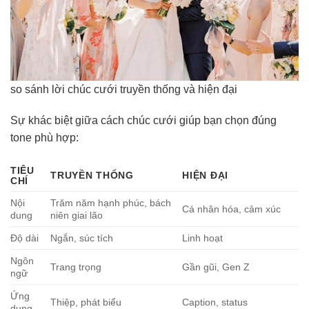
so sánh lời chúc cưới truyền thống và hiện đại
Sự khác biệt giữa cách chúc cưới giúp bạn chọn đúng
tone phù hợp:
TIÊU
TRUYỀN THỐNG
HIỆN ĐẠI
CHÍ
Nội
Trăm năm hạnh phúc, bách
Cá nhân hóa, cảm xúc
dung
niên giai lão
Độ dài
Ngắn, súc tích
Linh hoạt
Ngôn
Trang trọng
Gần gũi, Gen Z
ngữ
Ứng
Thiệp, phát biểu
Caption, status
dụng