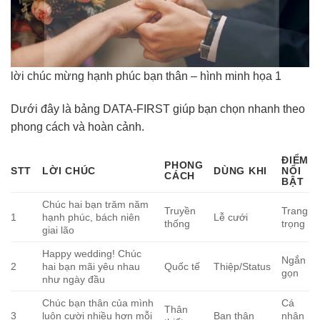
lời chúc mừng hạnh phúc bạn thân – hình minh họa 1
Dưới đây là bảng DATA-FIRST giúp bạn chọn nhanh theo
phong cách và hoàn cảnh.
ĐIỂM
PHONG
STT
LỜI CHÚC
DÙNG KHI
NỔI
CÁCH
BẬT
Chúc hai bạn trăm năm
Truyền
Trang
1
hạnh phúc, bách niên
Lễ cưới
thống
trọng
giai lão
Happy wedding! Chúc
Ngắn
2
hai bạn mãi yêu nhau
Quốc tế
Thiệp/Status
gọn
như ngày đầu
Chúc bạn thân của mình
Cá
Thân
3
luôn cười nhiều hơn mỗi
Bạn thân
nhân