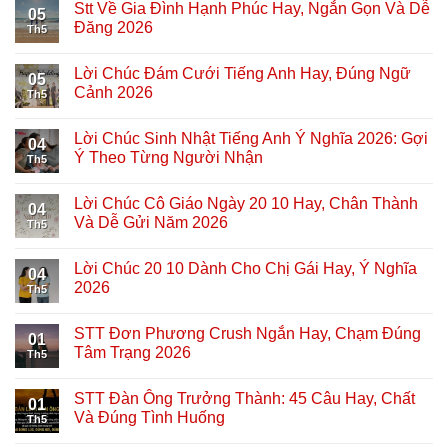
Stt Về Gia Đình Hạnh Phúc Hay, Ngắn Gọn Và Dễ
05
Đăng 2026
Th5
Lời Chúc Đám Cưới Tiếng Anh Hay, Đúng Ngữ
05
Cảnh 2026
Th5
Lời Chúc Sinh Nhật Tiếng Anh Ý Nghĩa 2026: Gợi
04
Ý Theo Từng Người Nhận
Th5
Lời Chúc Cô Giáo Ngày 20 10 Hay, Chân Thành
04
Và Dễ Gửi Năm 2026
Th5
Lời Chúc 20 10 Dành Cho Chị Gái Hay, Ý Nghĩa
04
2026
Th5
STT Đơn Phương Crush Ngắn Hay, Chạm Đúng
01
Tâm Trạng 2026
Th5
STT Đàn Ông Trưởng Thành: 45 Câu Hay, Chất
01
Và Đúng Tình Huống
Th5