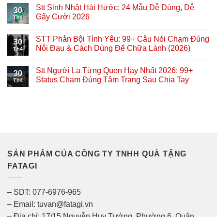
Stt Sinh Nhật Hài Hước: 24 Mẫu Dễ Dùng, Dễ
30
Gây Cười 2026
Th4
STT Phản Bội Tình Yêu: 99+ Câu Nói Chạm Đúng
30
Nỗi Đau & Cách Dùng Để Chữa Lành (2026)
Th4
Stt Người Lạ Từng Quen Hay Nhất 2026: 99+
30
Status Chạm Đúng Tâm Trạng Sau Chia Tay
Th4
SẢN PHẨM CỦA CÔNG TY TNHH QUÀ TẶNG
FATAGI
– SDT: 077-6976-965
– Email: tuvan@fatagi.vn
– Địa chỉ: 17/15 Nguyễn Huy Tưởng, Phường 6, Quận