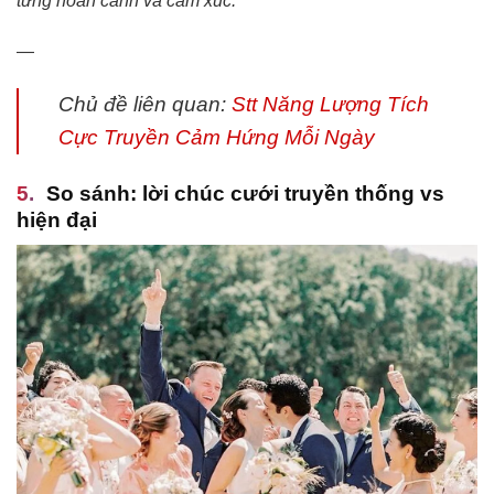
từng hoàn cảnh và cảm xúc.
—
Chủ đề liên quan:
Stt Năng Lượng Tích
Cực Truyền Cảm Hứng Mỗi Ngày
So sánh: lời chúc cưới truyền thống vs
hiện đại