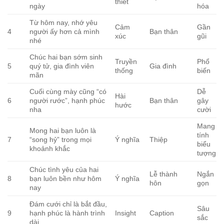
thiết
ngày
hóa
Từ hôm nay, nhớ yêu
Cảm
Gần
4
người ấy hơn cả mình
Bạn thân
xúc
gũi
nhé
Chúc hai bạn sớm sinh
Truyền
Phổ
5
quý tử, gia đình viên
Gia đình
thống
biến
mãn
Cuối cùng mày cũng “có
Dễ
Hài
6
người rước”, hạnh phúc
Bạn thân
gây
hước
nha
cười
Mang
Mong hai bạn luôn là
tính
7
“song hỷ” trong mọi
Ý nghĩa
Thiệp
biểu
khoảnh khắc
tượng
Chúc tình yêu của hai
Lễ thành
Ngắn
8
bạn luôn bền như hôm
Ý nghĩa
hôn
gọn
nay
Đám cưới chỉ là bắt đầu,
Sâu
9
hạnh phúc là hành trình
Insight
Caption
sắc
dài