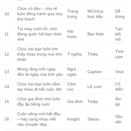
Chúc cô dâu – chú rể
Trang
MC/chúc
Dễ
10
luôn đồng hành qua mọi
trọng
trực tiếp
dùng
thử thách
Tụi mày cưới rồi, nhớ
Tạo
Hài
11
đừng quên hội bạn thân
Bạn thân
kết
hước
nhé
nối
Chúc hai bạn luôn tìm
Tình
12
thấy nhau trong mọi khó
Ý nghĩa
Thiệp
cảm
khăn
Mong rằng mỗi ngày
Ngọt
13
Caption
Viral
đều là ngày của tình yêu
ngào
Chúc hai bạn luôn nắm
Cảm
Cổ
14
Lễ cưới
tay nhau đi hết cuộc đời
xúc
điển
Chúc gia đình nhỏ luôn
Ấm
15
Gia đình
Thiệp
đầy ắp tiếng cười
áp
Cuộc sống mới bắt đầu
Sâu
16
– hãy cùng nhau viết
Insight
Status
sắc
câu chuyện đẹp