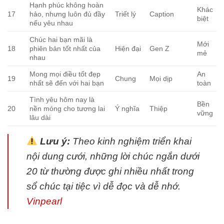
Hạnh phúc không hoàn
Khác
17
hảo, nhưng luôn đủ đầy
Triết lý
Caption
biệt
nếu yêu nhau
Chúc hai bạn mãi là
Mới
18
phiên bản tốt nhất của
Hiện đại
Gen Z
mẻ
nhau
Mong mọi điều tốt đẹp
An
19
Chung
Mọi dịp
nhất sẽ đến với hai bạn
toàn
Tình yêu hôm nay là
Bền
20
nền móng cho tương lai
Ý nghĩa
Thiệp
vững
lâu dài
Lưu ý:
Theo kinh nghiệm triển khai
nội dung cưới, những lời chúc ngắn dưới
20 từ thường được ghi nhiều nhất trong
sổ chúc tại tiệc vì dễ đọc và dễ nhớ.
Vinpearl