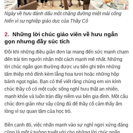
Ngày về hưu đánh dấu một chặng đường miệt mài cống
hiến vì sự nghiệp giáo dục của Thầy Cô
Những lời chúc giáo viên về hưu ngắn
gọn nhưng đầy súc tích
Đôi khi những điều giản đơn lại mang đến sức mạnh chạm
đến trái tim người nhận một cách mạnh mẽ nhất. Những
lời chúc ngắn gọn thường được ưu tiên ghi trên những
tấm thiệp nhỏ đính kèm lẵng hoa tươi hoặc những hộp
bánh ngọt ngào. Bạn có thể viết rằng chúng em xin kính
chúc thầy cô có một cuộc sống nghỉ hưu thật an nhiên,
mạnh khỏe và luôn tràn đầy niềm vui bên gia đình. Một câu
chúc đơn giản như vậy cũng đủ để thầy cô cảm thấy ấm
lòng vì sự quan tâm của học trò.
Bên cạnh đó, việc nhấn mạnh vào sự nghỉ ngơi xứng đáng
cũng là một ý tưởng tuyệt vời cho những lời chúc ngắn.