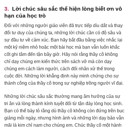
Lời chúc sâu sắc thể hiện lòng biết ơn vô
hạn của học trò
Đối với những người giáo viên đã trực tiếp dìu dắt và thay
đổi tư duy của chúng ta, những lời chúc cần có độ sâu và
sự đầu tư về cảm xúc. Bạn hãy bắt đầu bằng việc nhắc lại
một kỷ niệm nhỏ hoặc một bài học mà bạn vẫn luôn khắc
cốt ghi tâm đến tận bây giờ. Hãy nói rằng thầy cô không
chỉ dạy chúng em kiến thức trên sách vở mà còn dạy
chúng em cách làm người, cách đối nhân xử thế trong
cuộc đời. Những lời khẳng định này minh chứng cho sự
thành công của thầy cô trong sự nghiệp trồng người vĩ đại.
Những lời chúc sâu sắc thường mang âm hưởng của sự
tri ân và lòng thành kính tuyệt đối từ tận đáy lòng học sinh.
Bạn có thể bày tỏ rằng dù thầy cô không còn đứng trên bục
giảng mỗi ngày, nhưng hình ảnh và những lời dạy bảo vẫn
mãi là kim chỉ nam cho chúng em. Chúc thầy cô một hành