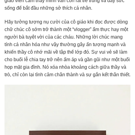
giáo viên cảm thấy mình vẫn còn rất trẻ trung và đầy sức
sống để bắt đầu những sở thích cá nhân.
Hãy tưởng tượng nụ cười của cô giáo khi đọc được dòng
chữ chúc cô sớm trở thành một “vlogger” ẩm thực hay một
người bà tuyệt vời của các cháu. Những lời chúc mang
tính cá nhân hóa như vậy thường gây ấn tượng mạnh và
khiến thầy cô nhớ mãi về tập thể lớp đó. Sự vui vẻ sẽ làm
cho buổi lễ chia tay trở nên ấm áp và gần gũi như một buổi
họp mặt gia đình. Nó xóa nhòa khoảng cách giữa thầy và
trò, chỉ còn lại tình cảm chân thành và sự gắn kết thân thiết.