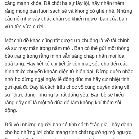
càng mạnh khỏe. Để chốt hạ sự lầy lội, hãy nhắn thêm
rằng mong bạn luôn sạch sẽ và không có ghẻ nhé. Những
câu nói như vậy chắc chắn sẽ khiến người bạn của bạn
vừa tức vừa cười.
Một chủ đề khác cũng rất được ưa chuộng là về tài chính
và sự may mắn trong năm mới. Bạn có thể gửi một thông
báo trang trọng rằng mình sẵn sàng chấp nhận mọi loại
quà tặng. Hãy liệt kê chi tiết từ tiền mặt, séc cho đến các
hình thức chuyển khoản điện tử hiện đại. Đừng quên nhắc
nhở họ đừng ngại ngày lễ đông đúc mà hãy cứ nhiệt tình
gửi quà đi. Đây là cách trêu chọc vô cùng duyên dáng về
sự “thực dụng” nhưng lại rất đáng yêu. Bạn bè sẽ hiểu
rằng đây chỉ là một trò đùa để làm không khí thêm sôi
động.
Đối với những người bạn có tính cách “cáo già”, hãy dành
cho họ những lời chúc mang tính chất ngưỡng mộ ngược.