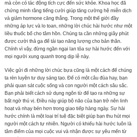
mà còn có tác động tích cực đến sức khỏe. Khoa học đã
chứng minh rằng tiếng cười giúp tăng cường hệ miễn dịch
và giảm hormone căng thẳng. Trong một thế giới đầy
những áp lực và lo toan, những lời chúc hài hước như một
liều thuốc bổ cho tâm hồn. Chúng ta cần những giây phút
được cười thả ga để tái tạo năng lượng cho bản thân.
Chính vì vậy, đừng ngần ngại lan tỏa sự hài hước đến với
mọi người xung quanh trong dịp lễ này.
Việc gửi đi những lời chúc bựa cũng là một cách để chúng
ta rèn luyện tư duy sáng tạo. Để có một câu đùa hay, bạn
phải quan sát cuộc sống và con người một cách sâu sắc.
Bạn phải biết cách sử dụng ngôn từ để tạo ra những sự
bất ngờ thú vị. Điều này giúp bộ não của bạn trở nên linh
hoạt và nhạy bén hơn trong giao tiếp hàng ngày. Sự hài
hước chính là một loại trí tuệ đặc biệt giúp bạn thu hút mọi
người một cách tự nhiên. Người có khiếu hài hước luôn là
tâm điểm của mọi cuộc vui và nhận được sự yêu mến từ