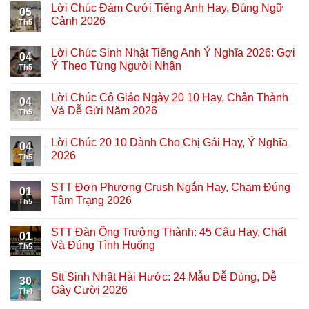
Lời Chúc Đám Cưới Tiếng Anh Hay, Đúng Ngữ
05
Cảnh 2026
Th5
Lời Chúc Sinh Nhật Tiếng Anh Ý Nghĩa 2026: Gợi
04
Ý Theo Từng Người Nhận
Th5
Lời Chúc Cô Giáo Ngày 20 10 Hay, Chân Thành
04
Và Dễ Gửi Năm 2026
Th5
Lời Chúc 20 10 Dành Cho Chị Gái Hay, Ý Nghĩa
04
2026
Th5
STT Đơn Phương Crush Ngắn Hay, Chạm Đúng
01
Tâm Trạng 2026
Th5
STT Đàn Ông Trưởng Thành: 45 Câu Hay, Chất
01
Và Đúng Tình Huống
Th5
Stt Sinh Nhật Hài Hước: 24 Mẫu Dễ Dùng, Dễ
30
Gây Cười 2026
Th4