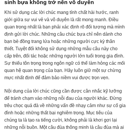
sinh bựa không trở nên vô duyên
Khi sử dụng các lời chúc mang tính chất hài hước, ranh
giới giữa sự vui vẻ và vô duyên là rất mong manh. Điều
quan trọng nhất là bạn phải xác định rõ đối tượng mà mình
định gửi lời chúc. Những câu chúc bựa chỉ nên dành cho
bạn bè đồng trang lứa hoặc những người cực kỳ thân
thiết. Tuyệt đối không sử dụng những mẫu câu này cho
cấp trên, đối tác hoặc những người lớn tuổi trong gia đình.
Sự thiếu tôn trọng trong ngôn ngữ có thể làm hỏng các mối
quan hệ quan trọng của bạn. Hãy luôn giữ một sự chừng
mực nhất định để đảm bảo niềm vui được trọn vẹn.
Nội dung của lời chúc cũng cần được cân nhắc kỹ lưỡng
để tránh chạm vào những nỗi đau của người khác. Đừng
trêu chọc quá đà về những vấn đề nhạy cảm như sự cố gia
đình hoặc những thất bại nghiêm trọng. Mục tiêu của
chúng ta là tạo ra tiếng cười, không phải là khơi gợi lại
những nỗi buồn. Một câu đùa thông minh là câu đùa mà ai