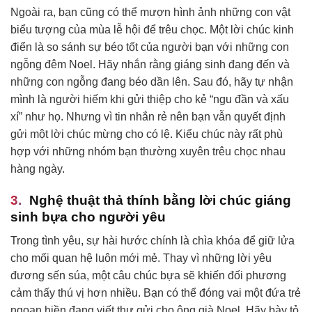
Ngoài ra, bạn cũng có thể mượn hình ảnh những con vật
biểu tượng của mùa lễ hội để trêu chọc. Một lời chúc kinh
điển là so sánh sự béo tốt của người bạn với những con
ngỗng đêm Noel. Hãy nhắn rằng giáng sinh đang đến và
những con ngỗng đang béo dần lên. Sau đó, hãy tự nhận
mình là người hiếm khi gửi thiệp cho kẻ “ngu đần và xấu
xí” như họ. Nhưng vì tin nhắn rẻ nên bạn vẫn quyết định
gửi một lời chúc mừng cho có lệ. Kiểu chúc này rất phù
hợp với những nhóm bạn thường xuyên trêu chọc nhau
hàng ngày.
Nghệ thuật thả thính bằng lời chúc giáng
sinh bựa cho người yêu
Trong tình yêu, sự hài hước chính là chìa khóa để giữ lửa
cho mối quan hệ luôn mới mẻ. Thay vì những lời yêu
đương sến súa, một câu chúc bựa sẽ khiến đối phương
cảm thấy thú vị hơn nhiều. Bạn có thể đóng vai một đứa trẻ
ngoan hiền đang viết thư gửi cho ông già Noel. Hãy bày tỏ