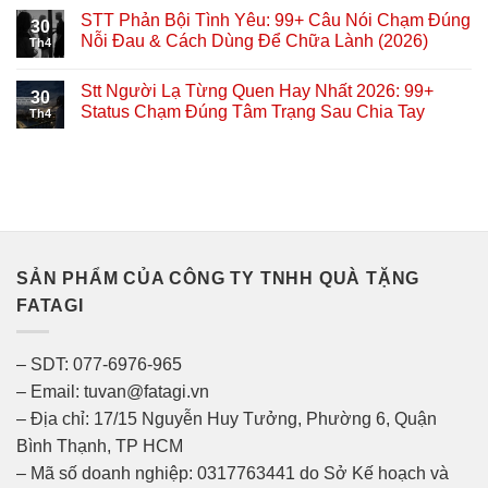
STT Phản Bội Tình Yêu: 99+ Câu Nói Chạm Đúng
30
Nỗi Đau & Cách Dùng Để Chữa Lành (2026)
Th4
Stt Người Lạ Từng Quen Hay Nhất 2026: 99+
30
Status Chạm Đúng Tâm Trạng Sau Chia Tay
Th4
SẢN PHẨM CỦA CÔNG TY TNHH QUÀ TẶNG
FATAGI
– SDT: 077-6976-965
– Email: tuvan@fatagi.vn
– Địa chỉ: 17/15 Nguyễn Huy Tưởng, Phường 6, Quận
Bình Thạnh, TP HCM
– Mã số doanh nghiệp: 0317763441 do Sở Kế hoạch và