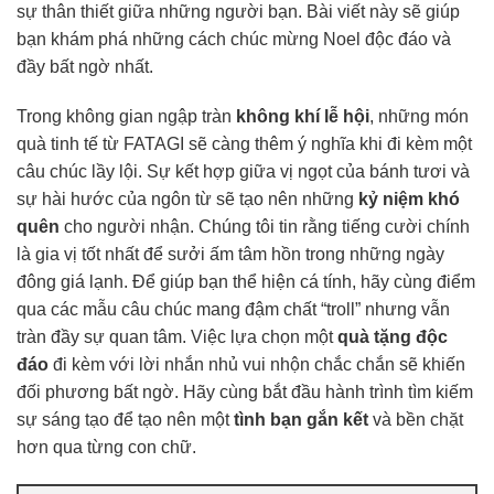
sự thân thiết giữa những người bạn. Bài viết này sẽ giúp
bạn khám phá những cách chúc mừng Noel độc đáo và
đầy bất ngờ nhất.
Trong không gian ngập tràn
không khí lễ hội
, những món
quà tinh tế từ FATAGI sẽ càng thêm ý nghĩa khi đi kèm một
câu chúc lầy lội. Sự kết hợp giữa vị ngọt của bánh tươi và
sự hài hước của ngôn từ sẽ tạo nên những
kỷ niệm khó
quên
cho người nhận. Chúng tôi tin rằng tiếng cười chính
là gia vị tốt nhất để sưởi ấm tâm hồn trong những ngày
đông giá lạnh. Để giúp bạn thể hiện cá tính, hãy cùng điểm
qua các mẫu câu chúc mang đậm chất “troll” nhưng vẫn
tràn đầy sự quan tâm. Việc lựa chọn một
quà tặng độc
đáo
đi kèm với lời nhắn nhủ vui nhộn chắc chắn sẽ khiến
đối phương bất ngờ. Hãy cùng bắt đầu hành trình tìm kiếm
sự sáng tạo để tạo nên một
tình bạn gắn kết
và bền chặt
hơn qua từng con chữ.