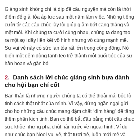
Giáng sinh không chỉ là dịp để cầu nguyện mà còn là thời
điểm để giải tỏa áp lực sau một năm làm việc. Những tiếng
cười từ các câu chúc lầy lội giúp giảm bớt căng thẳng và
mệt mỏi. Khi chúng ta cười cùng nhau, chúng ta đang tạo
ra một sợi dây liên kết vô hình nhưng vô cùng mạnh mẽ.
Sự vui vẻ này có sức lan tỏa rất lớn trong cộng đồng. Nó
biến một đêm đông lạnh lẽo trở thành một buổi tiệc của sự
hân hoan và gắn bó.
Danh sách lời chúc giáng sinh bựa dành
cho hội bạn chí cốt
Bạn thân là những người chúng ta có thể thoải mái bộc lộ
tính cách thật nhất của mình. Vì vậy, đừng ngần ngại gửi
cho họ những câu chúc mang đậm chất “dìm hàng” để tăng
thêm phần kịch tính. Bạn có thể bắt đầu bằng một câu chúc
sức khỏe nhưng pha chút hài hước về ngoại hình. Ví dụ
như chúc bạn Noel vui vẻ, thật tươi trẻ, luôn mới mẻ và