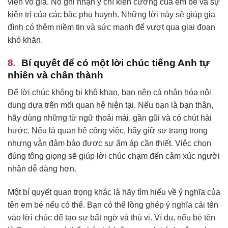
viên vô giá. Nó ghi nhận ý chí kiên cường của em bé và sự
kiên trì của các bậc phụ huynh. Những lời này sẽ giúp gia
đình có thêm niềm tin và sức mạnh để vượt qua giai đoạn
khó khăn.
Bí quyết để có một lời chúc tiếng Anh tự
nhiên và chân thành
Để lời chúc không bị khô khan, bạn nên cá nhân hóa nội
dung dựa trên mối quan hệ hiện tại. Nếu bạn là bạn thân,
hãy dùng những từ ngữ thoải mái, gần gũi và có chút hài
hước. Nếu là quan hệ công việc, hãy giữ sự trang trọng
nhưng vẫn đảm bảo được sự ấm áp cần thiết. Việc chọn
đúng tông giọng sẽ giúp lời chúc chạm đến cảm xúc người
nhận dễ dàng hơn.
Một bí quyết quan trọng khác là hãy tìm hiểu về ý nghĩa của
tên em bé nếu có thể. Bạn có thể lồng ghép ý nghĩa cái tên
vào lời chúc để tạo sự bất ngờ và thú vị. Ví dụ, nếu bé tên