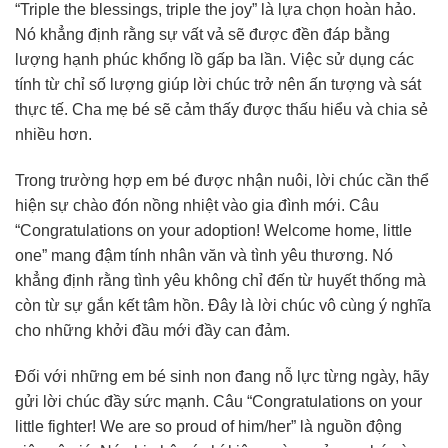
“Triple the blessings, triple the joy” là lựa chọn hoàn hảo.
Nó khẳng định rằng sự vất vả sẽ được đền đáp bằng
lượng hạnh phúc khổng lồ gấp ba lần. Việc sử dụng các
tính từ chỉ số lượng giúp lời chúc trở nên ấn tượng và sát
thực tế. Cha mẹ bé sẽ cảm thấy được thấu hiểu và chia sẻ
nhiều hơn.
Trong trường hợp em bé được nhận nuôi, lời chúc cần thể
hiện sự chào đón nồng nhiệt vào gia đình mới. Câu
“Congratulations on your adoption! Welcome home, little
one” mang đậm tính nhân văn và tình yêu thương. Nó
khẳng định rằng tình yêu không chỉ đến từ huyết thống mà
còn từ sự gắn kết tâm hồn. Đây là lời chúc vô cùng ý nghĩa
cho những khởi đầu mới đầy can đảm.
Đối với những em bé sinh non đang nỗ lực từng ngày, hãy
gửi lời chúc đầy sức mạnh. Câu “Congratulations on your
little fighter! We are so proud of him/her” là nguồn động