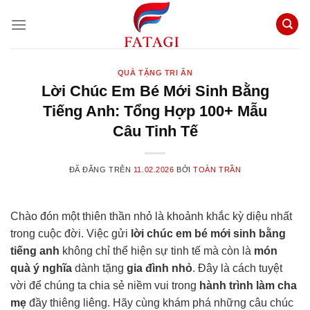
Chuyển
đến
nội
dung
QUÀ TẶNG TRI ÂN
Lời Chúc Em Bé Mới Sinh Bằng
Tiếng Anh: Tổng Hợp 100+ Mẫu
Câu Tinh Tế
ĐÃ ĐĂNG TRÊN
11.02.2026
BỞI
TOÀN TRẦN
Chào đón một thiên thần nhỏ là khoảnh khắc kỳ diệu nhất
trong cuộc đời. Việc gửi
lời chúc em bé mới sinh bằng
tiếng anh
không chỉ thể hiện sự tinh tế mà còn là
món
quà ý nghĩa
dành tặng
gia đình nhỏ
. Đây là cách tuyệt
vời để chúng ta chia sẻ niềm vui trong
hành trình làm cha
mẹ
đầy thiêng liêng. Hãy cùng khám phá những câu chúc