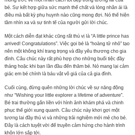
bé. Sự kết hợp giữa sức mạnh thể chất và lòng nhân ái là
điều mà bất kỳ phụ huynh nào cũng mong đợi. Nó thể hiện
tầm nhìn xa và sự tinh tế của người gửi lời chúc.
Một cách diễn đạt khác cũng rất thú vị là “A little prince has
arrived! Congratulations”. Việc gọi bé là “hoàng tử nhỏ” tạo
nên một không khí trang trọng và đầy yêu thương cho gia
đình. Câu chúc này rất phù hợp cho những buổi tiệc đầy
tháng hoặc khi bạn lần đầu đến thăm bé. Nó mang lại cảm
giác em bé chính là báu vật vô giá của cả gia đình.
Cuối cùng, đừng quên những lời chúc về sự năng động
như “Wishing your little explorer a lifetime of adventure”.
Bé trai thường gắn liền với hình ảnh khám phá và chinh
phục thế giới xung quanh. Câu chúc này khơi gợi một
tương lai đầy thú vị và những trải nghiệm mới mẻ cho bé.
Đây là cách tuyệt vời để truyền cảm hứng cho hành trình
khôn lớn sắp tới.