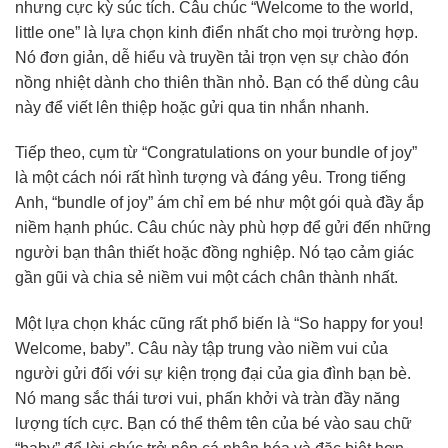
nhưng cực kỳ súc tích. Câu chúc “Welcome to the world,
little one” là lựa chọn kinh điển nhất cho mọi trường hợp.
Nó đơn giản, dễ hiểu và truyền tải trọn vẹn sự chào đón
nồng nhiệt dành cho thiên thần nhỏ. Bạn có thể dùng câu
này để viết lên thiệp hoặc gửi qua tin nhắn nhanh.
Tiếp theo, cụm từ “Congratulations on your bundle of joy”
là một cách nói rất hình tượng và đáng yêu. Trong tiếng
Anh, “bundle of joy” ám chỉ em bé như một gói quà đầy ắp
niềm hạnh phúc. Câu chúc này phù hợp để gửi đến những
người bạn thân thiết hoặc đồng nghiệp. Nó tạo cảm giác
gần gũi và chia sẻ niềm vui một cách chân thành nhất.
Một lựa chọn khác cũng rất phổ biến là “So happy for you!
Welcome, baby”. Câu này tập trung vào niềm vui của
người gửi đối với sự kiện trọng đại của gia đình bạn bè.
Nó mang sắc thái tươi vui, phấn khởi và tràn đầy năng
lượng tích cực. Bạn có thể thêm tên của bé vào sau chữ