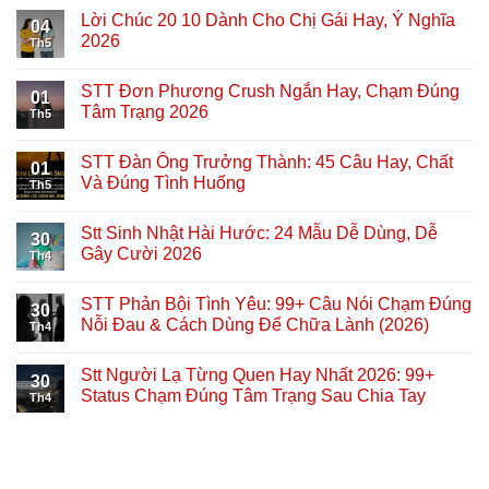
Lời Chúc 20 10 Dành Cho Chị Gái Hay, Ý Nghĩa
04
2026
Th5
STT Đơn Phương Crush Ngắn Hay, Chạm Đúng
01
Tâm Trạng 2026
Th5
STT Đàn Ông Trưởng Thành: 45 Câu Hay, Chất
01
Và Đúng Tình Huống
Th5
Stt Sinh Nhật Hài Hước: 24 Mẫu Dễ Dùng, Dễ
30
Gây Cười 2026
Th4
STT Phản Bội Tình Yêu: 99+ Câu Nói Chạm Đúng
30
Nỗi Đau & Cách Dùng Để Chữa Lành (2026)
Th4
Stt Người Lạ Từng Quen Hay Nhất 2026: 99+
30
Status Chạm Đúng Tâm Trạng Sau Chia Tay
Th4