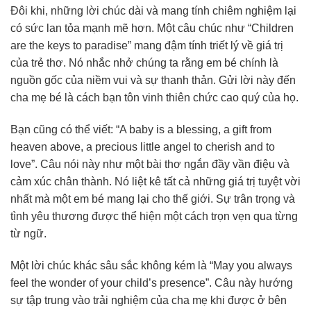
Đôi khi, những lời chúc dài và mang tính chiêm nghiệm lại
có sức lan tỏa mạnh mẽ hơn. Một câu chúc như “Children
are the keys to paradise” mang đậm tính triết lý về giá trị
của trẻ thơ. Nó nhắc nhở chúng ta rằng em bé chính là
nguồn gốc của niềm vui và sự thanh thản. Gửi lời này đến
cha mẹ bé là cách bạn tôn vinh thiên chức cao quý của họ.
Bạn cũng có thể viết: “A baby is a blessing, a gift from
heaven above, a precious little angel to cherish and to
love”. Câu nói này như một bài thơ ngắn đầy vần điệu và
cảm xúc chân thành. Nó liệt kê tất cả những giá trị tuyệt vời
nhất mà một em bé mang lại cho thế giới. Sự trân trọng và
tình yêu thương được thể hiện một cách trọn vẹn qua từng
từ ngữ.
Một lời chúc khác sâu sắc không kém là “May you always
feel the wonder of your child’s presence”. Câu này hướng
sự tập trung vào trải nghiệm của cha mẹ khi được ở bên