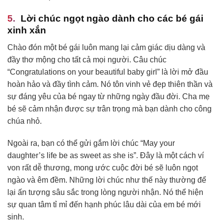
Lời chúc ngọt ngào dành cho các bé gái
xinh xắn
Chào đón một bé gái luôn mang lại cảm giác dịu dàng và
đầy thơ mộng cho tất cả mọi người. Câu chúc
“Congratulations on your beautiful baby girl” là lời mở đầu
hoàn hảo và đầy tình cảm. Nó tôn vinh vẻ đẹp thiên thần và
sự đáng yêu của bé ngay từ những ngày đầu đời. Cha mẹ
bé sẽ cảm nhận được sự trân trọng mà bạn dành cho công
chúa nhỏ.
Ngoài ra, bạn có thể gửi gắm lời chúc “May your
daughter’s life be as sweet as she is”. Đây là một cách ví
von rất dễ thương, mong ước cuộc đời bé sẽ luôn ngọt
ngào và êm đềm. Những lời chúc như thế này thường để
lại ấn tượng sâu sắc trong lòng người nhận. Nó thể hiện
sự quan tâm tỉ mỉ đến hạnh phúc lâu dài của em bé mới
sinh.