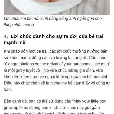
Lời chúc em bé mới sinh bằng tiếng anh ngắn gọn cho
thiệp chúc mừng
Lời chúc dành cho sự ra đời của bé trai
mạnh mẽ
Khi chào đón một bé trai, các lời chúc thường hướng đến
sự khỏe mạnh, dũng cảm và tương lai rạng rỡ. Câu chúc
“Congratulations on the arrival of your handsome little man”
là một gợi ý tuyệt vời. Nó vừa chúc mừng gia đình, vừa
khéo léo khen ngợi vẻ ngoài khôi ngô của em bé mới sinh.
Điều này chắc chắn sẽ làm cha mẹ bé cảm thấy vô cùng tự
hào.
Bên cạnh đó, bạn có thể sử dụng câu “May your little boy
grow up to be strong and kind”. Lời chúc này gửi gắm
mong ước về một nhân cách tốt đẹp trong tương lai của