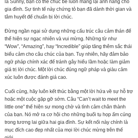
là Sunny, bạn có thể chúc bé luôn mang lại ánh nắng cho
gia đình. Sự tinh tế này chứng tỏ bạn đã dành thời gian và
tâm huyết để chuẩn bị lời chúc.
Đừng ngần ngại sử dụng những cấu trúc câu cảm thán để
thể hiện sự ngạc nhiên và vui mừng. Những từ như
“Wow”, “Amazing”, hay “Incredible” giúp tăng thêm sắc thái
biểu cảm cho câu chúc của bạn. Tuy nhiên, hãy đảm bảo
ngữ pháp chính xác để tránh gây hiểu lầm hoặc làm giảm
giá trị lời chúc. Một lời chúc đúng ngữ pháp và giàu cảm
xúc luôn được đánh giá cao.
Cuối cùng, hãy luôn kết thúc bằng một lời hứa về sự hỗ trợ
hoặc một cuộc gặp gỡ sớm. Câu “Can’t wait to meet the
little one” thể hiện sự mong chờ và tình cảm chân thành
của bạn. Nó mở ra cơ hội cho những buổi tụ họp ấm cúng
trong tương lai giữa hai gia đình. Sự kết nối này chính là
mục đích cao đẹp nhất của mọi lời chúc mừng trên thế
giới.